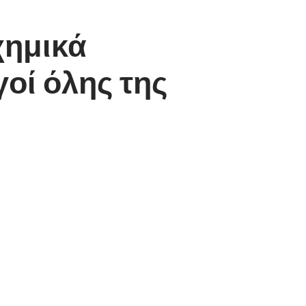
χημικά
οί όλης της