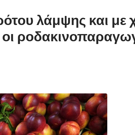
ότου λάμψης και με 
 οι ροδακινοπαραγωγ