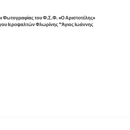
ρι Φωτογραφίας του Φ.Σ.Φ. «Ο Αριστοτέλης»
λόγου Ιεροψαλτών Φλωρίνης “Άγιος Ιωάννης
α