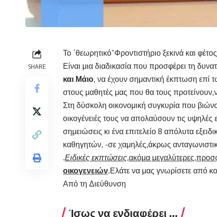
Το ΄θεωρητικό”Φροντιστήριο ξεκινά και φέτος
Είναι μια διαδικασία που προσφέρει τη δυν
SHARE
και Μάιο
, να έχουν σημαντική έκπτωση επί τ
στους μαθητές μας που θα τους προτείνουν,ν
Στη δύσκολη οικονομική συγκυρία που βιώνουμ
οικογένειές τους να απολαύσουν τις υψηλές ε
σημειώσεις κι ένα επιτελείο 8 απόλυτα εξει
καθηγητών, -σε χαμηλές,άκρως ανταγωνιστικ
.
Ειδικές εκπτώσεις
,ακόμα μεγαλύτερες,προσφ
οικογενειών
.Ελάτε να μας γνωρίσετε από κο
Από τη Διεύθυνση
Ίσως να ενδιαφέρει ...