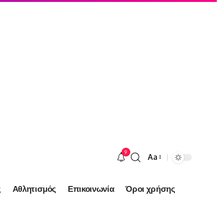
9
Aa
Font
Resizer
ς
Αθλητισμός
Επικοινωνία
Όροι χρήσης