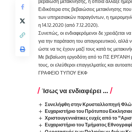
βεβαίωση μετακίνησης, η οποία άλλαξε ημερο
Ειδικότερα στις βεβαιώσεις μετακίνησης που
των υπηρεσιακών παραγόντων, η ημερομηνία
η 14.12.2020 (από 7.12.2020).
Συνεπώς, οι ενδιαφερόμενοι δε χρειάζεται να
για την παράταση του απαγορευτικού, αλλά 
ώστε να τις έχουν μαζί τους κατά τις μετακινή
Με βεβαίωση εργοδότη από το ΠΣ
ΕΡΓΑΝΗ
τους, οι ελεύθεροι επαγγελματίες και αυτοα
ΓΡΑΦΕΙΟ ΤΥΠΟΥ ΕΚΦ
Ίσως να ενδιαφέρει ...
Συνελήφθη στην Κρυσταλλοπηγή Φλώ
Ευχαριστήριο του Πρότυπου Εκκλησια
Χριστουγεννιάτικες ευχές από το “Αρι
Ευχαριστήριο του Τμήματος Εθνογραφί
Ο εορτασμός των Πολιούχων Αγίων Κων