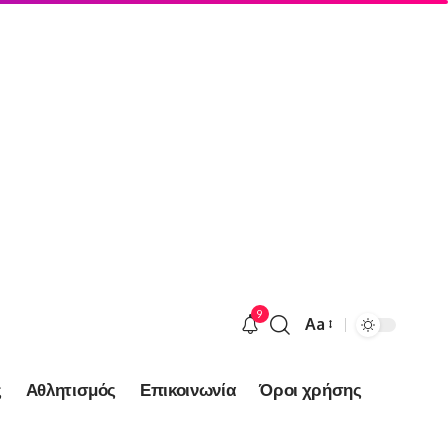
9
Aa
Font
Resizer
ς
Αθλητισμός
Επικοινωνία
Όροι χρήσης