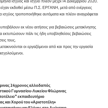
μηνία ισχύος και ισχύει πλέον μέχρι 14 Δεκεμβρίου 2020.
 είχαν εκδοθεί μέσω Π.Σ. ΕΡΓΑΝΗ, μετά από ενέργειες
 ισχύος τροποποιήθηκε αυτόματα και πλέον αναγράφεται
 υποβάλουν εκ νέου αιτήσεις για βεβαιώσεις μετακίνησης
να εκτυπώσουν πάλι τις ήδη υποβληθείσες βεβαιώσεις
σεις τους.
μετακινούνται οι εργαζόμενοι από και προς την εργασία
πασχολούμενοι.
ρινας 24χρονος αλλοδαπός
στικού Γυμνασίου-Λυκείου Φλώρινας
στοτέλειο” εκπαιδευτήριο
ας και Χορού του «Αριστοτέλη»
σταντίνου και Ελένης στο Αμύνταιο