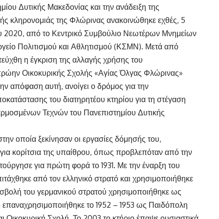
μίου Δυτικής Μακεδονίας και την ανάδειξη της
κής κληρονομιάς της Φλώρινας ανακοινώθηκε εχθές, 5
 2020, από το Κεντρικό Συμβούλιο Νεωτέρων Μνημείων
γείο Πολιτισμού και Αθλητισμού (ΚΣΜΝ). Μετά από
εύχθη η έγκριση της αλλαγής χρήσης του
 πρώην Οικοκυρικής Σχολής «Αγίας Όλγας Φλώρινας»
ην απόφαση αυτή, ανοίγει ο δρόμος για την
οκατάστασης του διατηρητέου κτηρίου για τη στέγαση
αρμοσμένων Τεχνών του Πανεπιστημίου Δυτικής
 στην οποία ξεκίνησαν οι εργασίες δόμησής του,
 για κορίτσια της υπαίθρου, όπως προβλεπόταν από την
τούργησε για πρώτη φορά το 1931. Με την έναρξη του
επιτάχθηκε από τον ελληνικό στρατό και χρησιμοποιήθηκε
 εισβολή του γερμανικού στρατού χρησιμοποιήθηκε ως
 επαναχρησιμοποιήθηκε το 1952 – 1953 ως Παιδόπολη
αι Οικοκυρική Σχολή. Το 2003 το κτήριο έπαψε ουσιαστικά