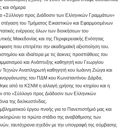
ς και σήμερα
το «Σύλλογο προς Διάδοσιν των Ελληνικών Γραμμάτων»
τη στέγαση του Τμήματος Εικαστικών και Εφαρμοσμένων
τατικές ενέργειες όλων των διοικήσεων του
υτικής Μακεδονίας και της Περιφερειακής Ενότητας
φαση που επιτρέπει την ακαδημαϊκή αξιοποίηση του.
στημίου και ιδιαίτερα με τις άοκνες προσπάθειες του
μματισμού και Ανάπτυξης καθηγητή κου Γεωργίου
ν Τεχνών Αναπληρωτή καθηγητή κου Ιωάννη Ζιώγα και
χανοργάνωσης του ΠΔΜ κου Κωνσταντίνου Δάρδα,
θηκε από το ΚΣΝΜ η αλλαγή χρήσης του κτηρίου και η
κουν στο «Σύλλογο προς Διάδοσιν των Ελληνικών
νια της διελκυστίνδας.
μβληματικού έργου πνοής για το Πανεπιστήμιό μας και
λοκληρώνει το πρώτο στάδιο της αναβάθμισης των
νών, ταυτόχρονα σχεδόν με την υπογραφή της σύμβασης