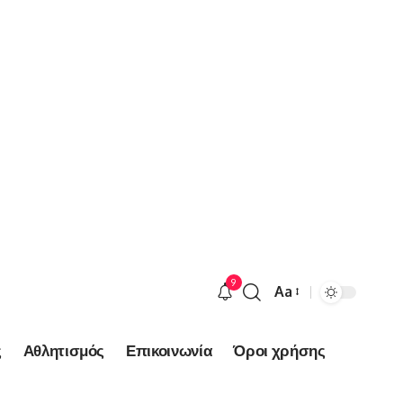
9
Aa
Font
Resizer
ς
Αθλητισμός
Επικοινωνία
Όροι χρήσης