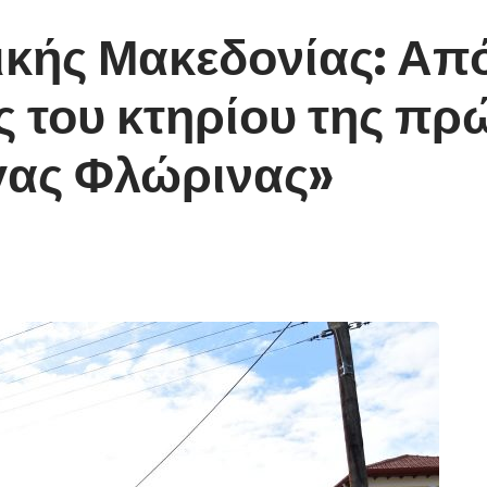
ικής Μακεδονίας: Απ
 του κτηρίου της πρ
γας Φλώρινας»