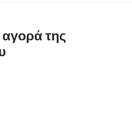
 αγορά της
υ