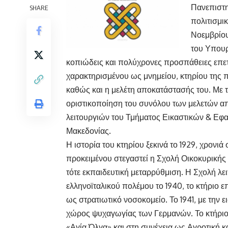
Πανεπιστη
SHARE
πολιτισμι
Νοεμβρίου
του Υπουρ
κοπιώδεις και πολύχρονες προσπάθειες επετ
χαρακτηρισμένου ως μνημείου, κτηρίου της
καθώς και η μελέτη αποκατάστασής του. Με τ
οριστικοποίηση του συνόλου των μελετών απ
λειτουργιών του Τμήματος Εικαστικών & Εφ
Μακεδονίας.
Η ιστορία του κτηρίου ξεκινά το 1929, χρονιά
προκειμένου στεγαστεί η Σχολή Οικοκυρικής
τότε εκπαιδευτική μεταρρύθμιση. Η Σχολή λει
ελληνοϊταλικού πολέμου το 1940, το κτήριο 
ως στρατιωτικό νοσοκομείο. Το 1941, με την
χώρος ψυχαγωγίας των Γερμανών. Το κτήριο
«Αγία Όλγα» και στη συνέχεια ως Αγροτική κ