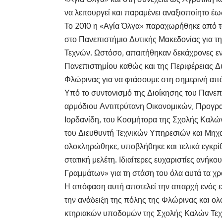
να λειτουργεί και παραμένει αναξιοποίητο έω
Το 2010 η «Αγία Όλγα» παραχωρήθηκε από 
στο Πανεπιστήμιο Δυτικής Μακεδονίας για 
Τεχνών. Ωστόσο, απαιτήθηκαν δεκάχρονες εν
Πανεπιστημίου καθώς και της Περιφέρειας Δ
Φλώρινας για να φτάσουμε στη σημερινή από
Υπό το συντονισμό της Διοίκησης του Πανεπι
αρμόδιου Αντιπρύτανη Οικονομικών, Προγρα
Ιορδανίδη, του Κοσμήτορα της Σχολής Καλώ
του Διευθυντή Τεχνικών Υπηρεσιών και Μη
ολοκληρώθηκε, υποβλήθηκε και τελικά εγκρί
στατική μελέτη. Ιδιαίτερες ευχαριστίες ανή
Γραμμάτων» για τη στάση του όλα αυτά τα χρό
Η απόφαση αυτή αποτελεί την απαρχή ενός ε
την ανάδειξη της πόλης της Φλώρινας και ο
κτηριακών υποδομών της Σχολής Καλών Τεχ