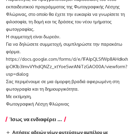
εκπαιδευτικού προγράμματος της Φωτογραφικής Λέσχης
Φλώρινας, στο οποίο θα έχετε την ευκαιρία να γνωρίσετε τη
φιλοσοφία, τη δομή και τις δράσεις του νέου τμήματος
φωτογραφίας.
Η συμμετοχή είναι δωρεάν.
Για να δηλώσετε συμμετοχή, συμπληρώστε την παρακάτω
φόρμα.
https://docs.google.com/forms/d/e/1FAIpQLSfWp8AHdkxh
ipOK1b3ImvVYhdQNZz_xtYoeSwrANiTzGAO00A/viewform?
usp=dialog
Σας περιμένουμε σε μια όμορφη βραδιά αφιερωμένη στη
φωτογραφία και τη δημιουργικότητα.
Με εκτίμηση,
Φωτογραφική Λέσχη Φλώρινας
Ίσως να ενδιαφέρει ...
Αιτήσεις αδειών νέων φυτεύσεων αμπέλου με