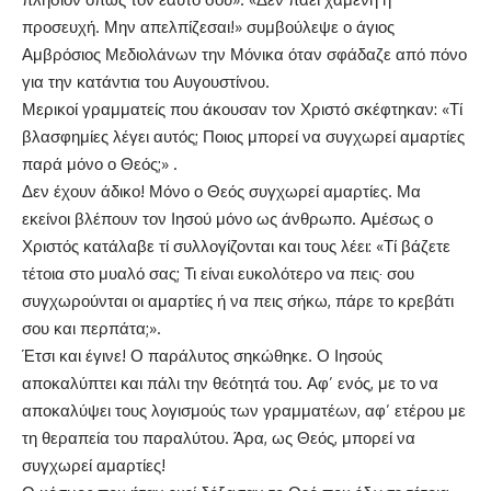
προσευχή. Μην απελπίζεσαι!» συμβούλεψε ο άγιος
Αμβρόσιος Μεδιολάνων την Μόνικα όταν σφάδαζε από πόνο
για την κατάντια του Αυγουστίνου.
Μερικοί γραμματείς που άκουσαν τον Χριστό σκέφτηκαν: «Τί
βλασφημίες λέγει αυτός; Ποιος μπορεί να συγχωρεί αμαρτίες
παρά μόνο ο Θεός;» .
Δεν έχουν άδικο! Μόνο ο Θεός συγχωρεί αμαρτίες. Μα
εκείνοι βλέπουν τον Ιησού μόνο ως άνθρωπο. Αμέσως ο
Χριστός κατάλαβε τί συλλογίζονται και τους λέει: «Τί βάζετε
τέτοια στο μυαλό σας; Τι είναι ευκολότερο να πεις· σου
συγχωρούνται οι αμαρτίες ή να πεις σήκω, πάρε το κρεβάτι
σου και περπάτα;».
Έτσι και έγινε! Ο παράλυτος σηκώθηκε. Ο Ιησούς
αποκαλύπτει και πάλι την θεότητά του. Αφ’ ενός, με το να
αποκαλύψει τους λογισμούς των γραμματέων, αφ’ ετέρου με
τη θεραπεία του παραλύτου. Άρα, ως Θεός, μπορεί να
συγχωρεί αμαρτίες!