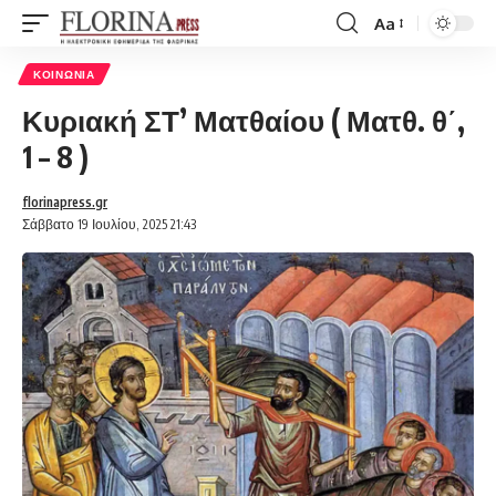
Aa
Font
Resizer
ΚΟΙΝΩΝΊΑ
Κυριακή ΣΤ’ Ματθαίου ( Ματθ. θ΄,
1 – 8 )
florinapress.gr
Σάββατο 19 Ιουλίου, 2025 21:43