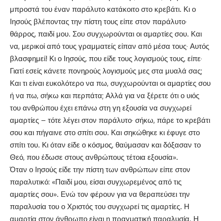
μπροστά του έναν παράλυτο κατάκοιτο στο κρεβάτι. Κι ο
Ιησούς βλέποντας την πίστη τους είπε στον παράλυτο·
θάρρος, παιδί μου. Σου συγχωρούνται οι αμαρτίες σου. Και
να, μερικοί από τους γραμματείς είπαν από μέσα τους· Αυτός
βλασφημεί! Κι ο Ιησούς, που είδε τους λογισμούς τους, είπε·
Γιατί εσείς κάνετε πονηρούς λογισμούς μες στα μυαλά σας;
Και τι είναι ευκολότερο να πω, συγχωρούνται οι αμαρτίες σου
ή να πω, σήκω και περπάτα; Αλλά για να ξέρετε ότι ο υιός
του ανθρώπου έχει επάνω στη γη εξουσία να συγχωρεί
αμαρτίες – τότε λέγει στον παράλυτο· σήκω, πάρε το κρεβάτι
σου και πήγαινε στο σπίτι σου. Και σηκώθηκε κι έφυγε στο
σπίτι του. Κι όταν είδε ο κόσμος, θαύμασαν και δόξασαν το
Θεό, που έδωσε στους ανθρώπους τέτοια εξουσία».
Όταν ο Ιησούς είδε την πίστη των ανθρώπων είπε στον
παραλυτικό: «Παιδί μου, είσαι συγχωρεμένος από τις
αμαρτίες σου». Ενώ τον φέρουν για να θεραπεύσει την
παραλυσία του ο Χριστός του συγχωρεί τις αμαρτίες. Η
αμαρτία στον άνθρωπο είναι η πραγματική παραλυσία. Η