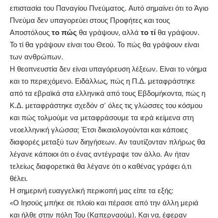
επιστασία του Παναγίου Πνεύματος. Αυτό σημαίνει ότι το Άγιο
Πνεύμα δεν υπαγορεύει στους Προφήτες και τους
Αποστόλους
το πώς
θα γράψουν, αλλά
το τί
θα γράψουν.
Το τί θα γράψουν είναι του Θεού. Το πώς θα γράψουν είναι
των ανθρώπων.
Η θεοπνευστία δεν είναι υπαγόρευση λέξεων. Είναι το νόημα
και το περιεχόμενο. Ειδάλλως, πώς η Π.Δ. μεταφράστηκε
από τα εβραϊκά στα ελληνικά από τους Εβδομήκοντα, πώς η
Κ.Δ. μεταφράστηκε σχεδόν σ’ όλες τις γλώσσες του κόσμου
και πώς τολμούμε να μεταφράσουμε τα ιερά κείμενα στη
νεοελληνική γλώσσα; Έτσι δικαιολογούνται και κάποιες
διαφορές μεταξύ των διηγήσεων. Αν ταυτίζονταν πλήρως θα
λέγανε κάποιοι ότι ο ένας αντέγραψε τον άλλο. Αν ήταν
τελείως διαφορετικά θα λέγανε ότι ο καθένας γράφει ό,τι
θέλει.
Η σημερινή ευαγγελική περικοπή μας είπε τα εξής:
«Ο Ιησούς μπήκε σε πλοίο και πέρασε από την άλλη μεριά
και ήλθε στην πόλη Του (Καπερναούμ). Και να, έφεραν