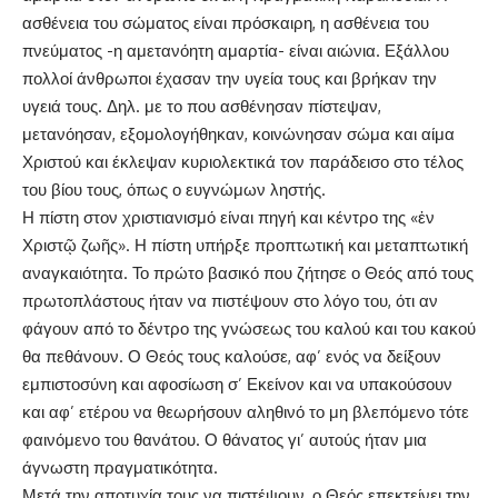
ασθένεια του σώματος είναι πρόσκαιρη, η ασθένεια του
πνεύματος -η αμετανόητη αμαρτία- είναι αιώνια. Εξάλλου
πολλοί άνθρωποι έχασαν την υγεία τους και βρήκαν την
υγειά τους. Δηλ. με το που ασθένησαν πίστεψαν,
μετανόησαν, εξομολογήθηκαν, κοινώνησαν σώμα και αίμα
Χριστού και έκλεψαν κυριολεκτικά τον παράδεισο στο τέλος
του βίου τους, όπως ο ευγνώμων ληστής.
Η πίστη στον χριστιανισμό είναι πηγή και κέντρο της «ἐν
Χριστῷ ζωῆς». Η πίστη υπήρξε προπτωτική και μεταπτωτική
αναγκαιότητα. Το πρώτο βασικό που ζήτησε ο Θεός από τους
πρωτοπλάστους ήταν να πιστέψουν στο λόγο του, ότι αν
φάγουν από το δέντρο της γνώσεως του καλού και του κακού
θα πεθάνουν. Ο Θεός τους καλούσε, αφ’ ενός να δείξουν
εμπιστοσύνη και αφοσίωση σ’ Εκείνον και να υπακούσουν
και αφ’ ετέρου να θεωρήσουν αληθινό το μη βλεπόμενο τότε
φαινόμενο του θανάτου. Ο θάνατος γι’ αυτούς ήταν μια
άγνωστη πραγματικότητα.
Μετά την αποτυχία τους να πιστέψουν, ο Θεός επεκτείνει την