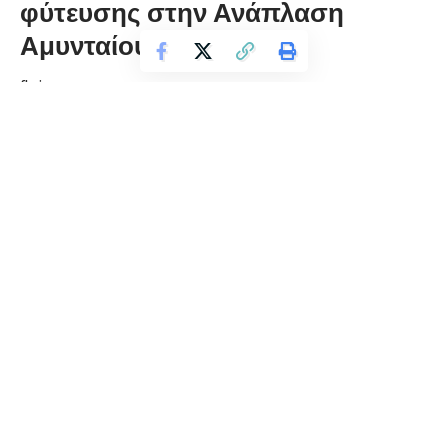
φύτευσης στην Ανάπλαση
Αμυνταίου
florinapress.gr
Σάββατο 19 Ιουλίου, 2025 12:41
Ξεκίνησαν οι πρώτες φυτεύσεις πρασίνου στο πλαίσιο της
Αστικής Ανάπλασης Αμυνταίου. Συγκεκριμένα, φυτεύτηκαν