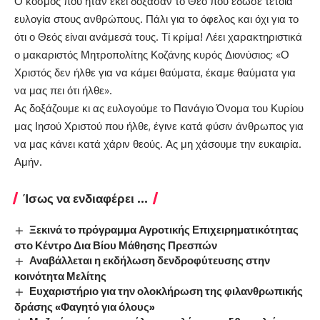
Ο κόσμος που ήταν εκεί δόξασαν το Θεό που έδωσε τέτοια
ευλογία στους ανθρώπους. Πάλι για το όφελος και όχι για το
ότι ο Θεός είναι ανάμεσά τους. Τί κρίμα! Λέει χαρακτηριστικά
ο μακαριστός Μητροπολίτης Κοζάνης κυρός Διονύσιος: «Ο
Χριστός δεν ήλθε για να κάμει θαύματα, έκαμε θαύματα για
να μας πει ότι ήλθε».
Ας δοξάζουμε κι ας ευλογούμε το Πανάγιο Όνομα του Κυρίου
μας Ιησού Χριστού που ήλθε, έγινε κατά φύσιν άνθρωπος για
να μας κάνει κατά χάριν θεούς. Ας μη χάσουμε την ευκαιρία.
Αμήν.
Ίσως να ενδιαφέρει ...
Ξεκινά το πρόγραμμα Αγροτικής Επιχειρηματικότητας
στο Κέντρο Δια Βίου Μάθησης Πρεσπών
Αναβάλλεται η εκδήλωση δενδροφύτευσης στην
κοινότητα Μελίτης
Ευχαριστήριο για την ολοκλήρωση της φιλανθρωπικής
δράσης «Φαγητό για όλους»