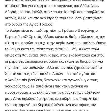
απαίτηση Του για πίστη στους απογόνους του Αδάμ, Νώε,
Αβραάμ, Ισαάκ, Ιακώβ, στο λαό του Ισραήλ που προήλθε απ’
αυτούς, αλλά και στο νέο Ισραήλ που είναι όσοι βαπτίζονται
στο όνομα της Αγίας Τριάδος.
Το θαύμα είναι το παιδί της πίστης. Γράφει ο Θεοφάνης ο
Κεραμεύς: «Ο Χριστός άλλοτε κάνει το θαύμα βλέποντας την
πίστη του αρρώστου π.χ. στην περίπτωση των τυφλών έκανε
το θαύμα κατά την πίστη τους
(Ματθ. θ΄, 29).
Άλλοτε πάλι,
όπως στη Χαναναία, στον Ιάειρο, στον εκατόνταρχο και στον
σήμερα θεραπευόμενο παραλυτικό, έκανε το θαύμα, όχι για
την πίστη των ασθενών, αλλά αυτών που ζητούσαν από το
Χριστό να τους κάνει καλά». Αυτών που από αγάπη και
φιλανθρωπία βοηθούν, διακονούν και αγωνιούν για τους
αδελφούς τους. Γι’ αυτό είναι επιτακτική ανάγκη να
προσευχόμαστε ανελλιπώς για τις ανάγκες των αδελφών
μας. Αυτό δηλώνει ότι είμαστε ένα σώμα, μια ύπαρξη και
είναι εφαρμογή του Κυριακού λόγου «να αγαπήσεις τον
πλησίον όπως τον εαυτό σου». «Δεν πάει χαμένη η