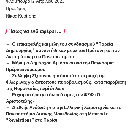
Φλάμπουρο 12 Απριλίου 2023
Πρόεδρος
Νίκος Κυρίτσης
Ίσως να ενδιαφέρει ...
Ο επικεφαλής και μέλη του συνδυασμού “Πορεία
Δημιουργίας” συναντήθηκαν με με τον Πρύτανη και τον
Αντιπρύτανη του Πανεπιστημίου
Μήνυμα Δημάρχου Αμυνταίου για την Παγκόσμια
Ημέρα Ξινόμαυρου
Σύλληψη 21χρονου ημεδαπού σε περιοχή της
Φλώρινας για άσκοπους πυροβολισμούς, κατά παράβαση
της Νομοθεσίας περί όπλων
Ευχαριστήριο για δωρεά προς τον ΦΣΦ «Ο
Αριστοτέλης»
Διεθνής Ανάδειξη για την Ελληνική Χειροτεχνία και το
Πανεπιστήμιο Δυτικής Μακεδονίας στη Μπιενάλε
“Revelations” στο Παρίσι