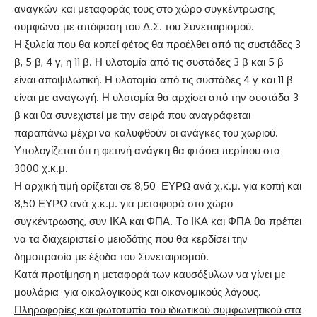
αναγκών και μεταφοράς τους στο χώρο συγκέντρωσης
συμφώνα με απόφαση του Δ.Σ. του Συνεταιρισμού.
Η ξυλεία που θα κοπεί φέτος θα προέλθει από τις συστάδες 3
β, 5 β, 4 γ, η 11 β. Η υλοτομία από τις συστάδες 3 β και 5 β
είναι αποψιλωτική. Η υλοτομία από τις συστάδες 4 γ και 11 β
είναι με αναγωγή. Η υλοτομία θα αρχίσει από την συστάδα 3
β και θα συνεχιστεί με την σειρά που αναγράφεται
παραπάνω μέχρι να καλυφθούν οι ανάγκες του χωριού.
Υπολογίζεται ότι η φετινή ανάγκη θα φτάσει περίπου στα
3000 χ.κ.μ.
Η αρχική τιμή ορίζεται σε 8,50 ΕΥΡΩ ανά χ.κ.μ. για κοπή και
8,50 ΕΥΡΩ ανά χ.κ.μ. για μεταφορά στο χώρο
συγκέντρωσης, συν ΙΚΑ και ΦΠΑ. Tο ΙΚΑ και ΦΠΑ θα πρέπει
να τα διαχειριστεί ο μειοδότης που θα κερδίσει την
δημοπρασία με έξοδα του Συνεταιρισμού.
Κατά προτίμηση η μεταφορά των καυσόξυλων να γίνει με
μουλάρια για οικολογικούς και οικονομικούς λόγους.
Πληροφορίες και φωτοτυπία του ιδιωτικού συμφωνητικού στα