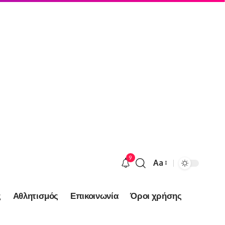
9
Aa
Font
Resizer
ς
Αθλητισμός
Επικοινωνία
Όροι χρήσης