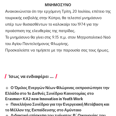
ΜΝΗΜΟΣΥΝΟ
Ανακοινώνεται ότι την ερχόμενη Τρίτη, 20 Ιουλίου, επέτειο της
τουρκικής εισβολής στην Κύπρο, θα τελεστεί μνημόσυνο
υπέρ των θυσιασθέντων το καλοκαίρι του 1974 για την
προάσπιση της ελευθερίας της πατρίδας.
Το μνημόσυνο θα γίνει στις 9.15 π.μ. στον Μητροπολιτικό Ναό
του Αγίου Παντελεήμονος Φλωρίνης.
Προσκαλείστε να τιμήσετε με την παρουσία σας τους ήρωες.
Ίσως να ενδιαφέρει ...
Ο Όμιλος Ενεργών Νέων Φλώρινας εκπροσώπησε την
Ελλάδα στο 1ο Διεθνές Συνέδριο Καινοτομίας στο
Erasmus+ ΚΑ2 now Innovation in Youth Work
Πανελλήνιο Συνέδριο για την Ενεργειακή Μετάβαση και
το Μέλλον της Εκπαίδευσης στο Αμύνταιο
Διδακτική επίσκεψη του τμήματος Β΄ Οικονομίας του