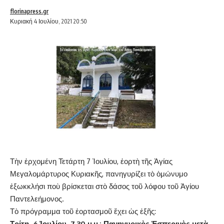
florinapress.gr
Κυριακή 4 Ιουλίου, 2021 20:50
Τὴν ἐρχομένη Τετάρτη 7 Ἰουλίου, ἑορτὴ τῆς Ἁγίας
Μεγαλομάρτυρος Κυριακῆς, πανηγυρίζει τὸ ὁμώνυμο
ἐξωκκλήσι ποὺ βρίσκεται στὸ δάσος τοῦ λόφου τοῦ Ἁγίου
Παντελεήμονος.
Τὸ πρόγραμμα τοῦ ἑορτασμοῦ ἔχει ὡς ἑξῆς:
Τρίτη, 6 Ἰουλίου, 7.30 μ.μ.: Πανηγυρικὸς Ἑσπερινὸς μετὰ