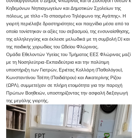
συνδιοργάνωσε ο Δήμος Φλώρινας και οι Σύλλογοι Γονέων κ
Κηδεμόνων Νηπιαγωγείων και Δημοτικών Σχολείων της
πόλεως, με τίτλο «Το σπασμένο Τηλέφωνο της Αγάπης». Η
γιορτή περιέλαβε δραστηριότητες και παιχνίδια μέσα από τα
οποία τονίστηκαν οι αξίες του σεβασμού, της ενσυναίσθησης,
της αλληλεγγύης και έκλεισε μελωδικά με τη συμβολή DJ και
της παιδικής χορωδίας του Ωδείου Φλώρινας.
Ομάδα Εθελοντών Υγείας του Τμήματος ΕΕΣ Φλώρινας μαζί
με τη Νοσηλεύτρια-Εκπαιδεύτρια και την πολύτιμη
υποστήριξη των Γιατρών, Εριέτας Κολλάρη (Παθολόγου),
Κωνσταντίνου Τσέπη (Παιδιάτρου) και Αικατερίνης Ρίζου
(ΩΡΛ), συμμετείχαν σε πλήρη ετοιμότητα για την παροχή
Πρώτων Βοηθειών, υποστηρίζοντας την ασφαλή διεξαγωγή
της μεγάλης γιορτής.