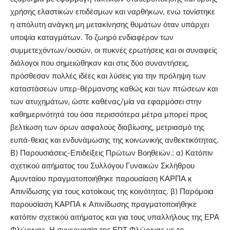
χρήσης ελαστικών επιδέσμων και ναρθήκων, ενώ τονίστηκε
η απόλυτη ανάγκη μη μετακίνησης θυμάτων όταν υπάρχει
υποψία καταγμάτων. Το ζωηρό ενδιαφέρον των
συμμετεχόντων/ουσών, οι πυκνές ερωτήσεις και οι συναφείς
διάλογοι που σημειώθηκαν και στις δύο συναντήσεις,
πρόσθεσαν πολλές ιδέες και λύσεις για την πρόληψη των
καταστάσεων υπερ-θέρμανσης καθώς και των πτώσεων και
των ατυχημάτων, ώστε καθένας/μία να εφαρμόσει στην
καθημερινότητά του όσα περισσότερα μέτρα μπορεί προς
βελτίωση των όρων ασφαλούς διαβίωσης, μετριασμό της
ευπά-θειας και ενδυνάμωσης της κοινωνικής ανθεκτικότητας.
Β) Παρουσιάσεις-Επιδείξεις Πρώτων Βοηθειών.: α) Κατόπιν
σχετικού αιτήματος του Συλλόγου Γυναικών Σκλήθρου
Αμυνταίου πραγματοποιήθηκε παρουσίαση ΚΑΡΠΑ κ
Απινίδωσης για τους κατοίκους της κοινότητας. β) Παρόμοια
παρουσίαση ΚΑΡΠΑ κ Απινίδωσης πραγματοποιήθηκε
κατόπιν σχετικού αιτήματος και για τους υπαλλήλους της ΕΡΑ
Φλώρινας. Η συνεργασία της ΕΡΤ Φλώρινας με το