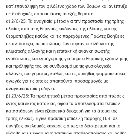
κατ΄επανάληψη τον φιλόξενο χώρο των δομών και ανέπτυξε
σε διαδοχικές παρουσιάσεις τα εξής θέματα:
α) 2/6/25: Τα αναγκαία μέτρα για την προστασία της τρίτης
ηλικίας από τους θερινούς κινδύνους της ηλίασης και της
θερμοπληξίας καθώς και τις παρεχόμενες Πρώτες Βοήθειες
σε αντίστοιχες περιπτώσεις. Τονίστηκαν οι κίνδυνοι της
κλιματικής αλλαγής και η επιτακτική ανάγκη σωστής
ενυδάτωσης και εγρήγορσης για σημεία θερμικής εξάντλησης
και πρόληψής της, σε συνδυασμό με τις φυσιολογικές
αλλαγές του γήρατος, καθώς και τις συνήθεις φαρμακευτικές
αγωγές για τις οποίες απαιτούνται προσαρμογές με
αναγκαία ιατρική οδηγία.
β) 23/6/25: Τα προληπτικά μέτρα προστασίας από πτώσεις
εντός και εκτός κατοικίας, αφού τα αποτελέσματα τέτοιων
καταστάσεων είναι εξαιρετικά δυσχερή για τα άτομα της
τρίτης ηλικίας. Έγινε πρακτική επίδειξη παροχής Π.Β. σε
συνήθεις σκελετικές κακώσεις όπως το διάστρεμμα και το
εξάρθημα με εφαρμογή τακτικών σταθεροποίησης και ορθής