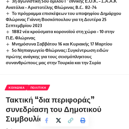
3η αγωνιστική 5ου ομίλου Γ’ εθνικής Ε.Ο.Κ. – Σ.Α.Α.Κ
Ανατόλια – Αριστοτέλης Φλώρινας B.C. 82-74
Το πρόγραμμα επισκέψεων του υποψηφίου Δημάρχου
Φλώρινας Γιάννη Βοσκόπουλου για τη Δευτέρα 25
Σεπτεμβρίου 2023
1882 νέα κρούσματα κορονοϊού στη χώρα – 10 στην
Π.Ε. Φλώρινας
Μνημόσυνα Σαββάτου 16 και Κυριακής 17 Μαρτίου
5ο Νηπιαγωγείο Φλώρινας: Συγκέντρωση ειδών
πρώτης ανάγκης για τους σεισμόπληκτους
συνανθρώπους μας στην Τουρκία και την Συρία
ΚΟΙΝΩΝΊΑ
ΠΟΛΙΤΙΚΉ
Τακτική “δια περιφοράς”
συνεδρίαση του Δημοτικού
Συμβουλίου Φλώρινας