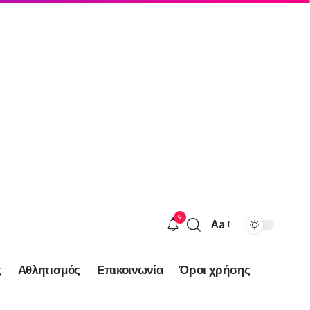
9
Aa
Font
Resizer
ς
Αθλητισμός
Επικοινωνία
Όροι χρήσης