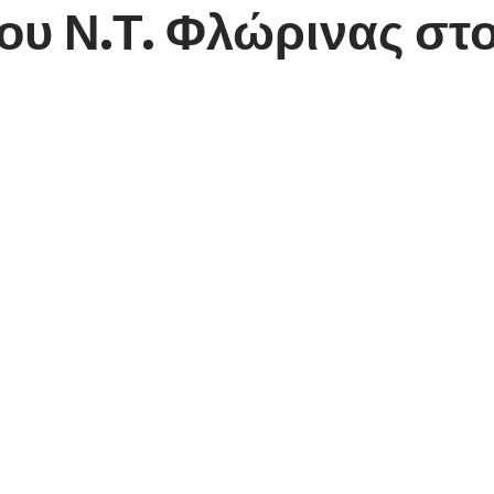
του Ν.Τ. Φλώρινας στ