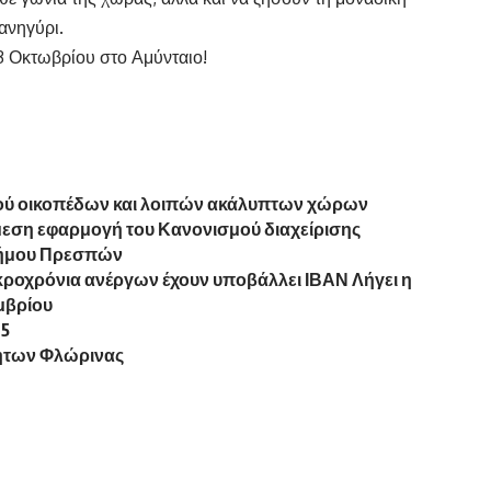
ανηγύρι.
3 Οκτωβρίου στο Αμύνταιο!
ού οικοπέδων και λοιπών ακάλυπτων χώρων
μεση εφαρμογή του Κανονισμού διαχείρισης
Δήμου Πρεσπών
κροχρόνια ανέργων έχουν υποβάλλει ΙΒΑΝ Λήγει η
μβρίου
85
τήτων Φλώρινας