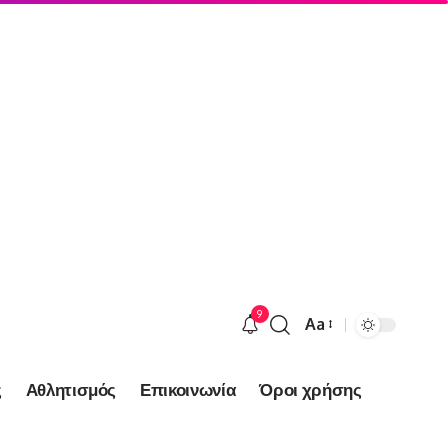
9
Aa
Font
Resizer
ς
Αθλητισμός
Επικοινωνία
Όροι χρήσης