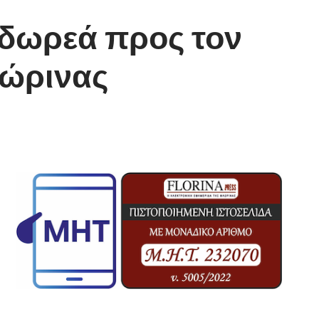
 δωρεά προς τον
λώρινας