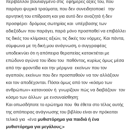
περιβάλλον βουλιαγμένο στις εφήμερες αξίες του, που
παράγει ψυχικά τραύματα, που δεν συνειδητοποιεί την
αρνητική του επίδραση και για αυτό δεν αναζητά ή δεν
προσφέρει δρόμους σωτηρίας και υπέρβασης των
αδιεξόδων που παράγει, παρά μόνο προσπαθεί να επιβάλλει
τις δικές του κλίμακες αξιών, τις δικές του νόρμες. Και πάντα,
σύμφωνα με τη δική μου ανάγνωση, ο συγγραφέας
υποδεικνύει ότι η απόπειρα θεραπείας κατακτιέται με
επώδυνο αγώνα του ίδιου του παθόντος, κυρίως όμως μέσα
από την φροντίδα και την μέριμνα εκείνων που τον
αγαπούν, εκείνων που δεν προσπαθούν να τον αλλάξουν
και τον αποδέχονται. Πόσοι όμως από τον «κόσμο των
ανθρώπων» κατανοούν ή γνωρίζουν πώς να διαβάζουν τον
κόσμο των άλλων με ενσυναίσθηση;
Και οπωσδήποτε το ερώτημα που θα έθετα στο τέλος αυτής
της απόπειρας ανάγνωσης του βιβλίου είναι αν πρόκειται
τελικά για «ένα
μυθιστόρημα για παιδιά ή ένα
μυθιστόρημα για μεγάλους;»