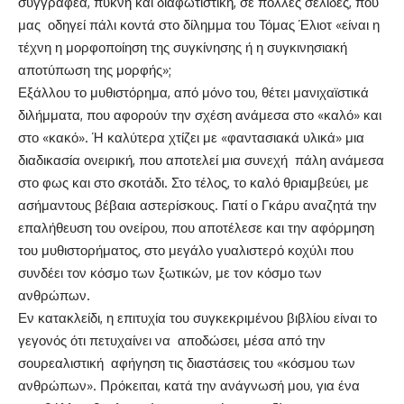
συγγραφέα, πυκνή και διαφωτιστική, σε πολλές σελίδες, που
μας οδηγεί πάλι κοντά στο δίλημμα του Τόμας Έλιοτ «είναι η
τέχνη η μορφοποίηση της συγκίνησης ή η συγκινησιακή
αποτύπωση της μορφής»;
Εξάλλου το μυθιστόρημα, από μόνο του, θέτει μανιχαϊστικά
διλήμματα, που αφορούν την σχέση ανάμεσα στο «καλό» και
στο «κακό». Ή καλύτερα χτίζει με «φαντασιακά υλικά» μια
διαδικασία ονειρική, που αποτελεί μια συνεχή πάλη ανάμεσα
στο φως και στο σκοτάδι. Στο τέλος, το καλό θριαμβεύει, με
ασήμαντους βέβαια αστερίσκους. Γιατί ο Γκάρυ αναζητά την
επαλήθευση του ονείρου, που αποτέλεσε και την αφόρμηση
του μυθιστορήματος, στο μεγάλο γυαλιστερό κοχύλι που
συνδέει τον κόσμο των ξωτικών, με τον κόσμο των
ανθρώπων.
Εν κατακλείδι, η επιτυχία του συγκεκριμένου βιβλίου είναι το
γεγονός ότι πετυχαίνει να αποδώσει, μέσα από την
σουρεαλιστική αφήγηση τις διαστάσεις του «κόσμου των
ανθρώπων». Πρόκειται, κατά την ανάγνωσή μου, για ένα