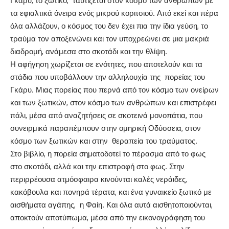
Γκάρυ, το ξωτικό, ταυτίζεται στον κόσμο των ανθρώπων με
τα εφιαλτικά όνειρα ενός μικρού κοριτσιού. Από εκεί και πέρα
όλα αλλάζουν, ο κόσμος του δεν έχει πια την ίδια γεύση, το
τραύμα τον αποξενώνει και τον υποχρεώνει σε μια μακριά
διαδρομή, ανάμεσα στο σκοτάδι και την θλίψη.
Η αφήγηση χωρίζεται σε ενότητες, που αποτελούν και τα
στάδια που υποβάλλουν την αλληλουχία της πορείας του
Γκάρυ. Μιας πορείας που περνά από τον κόσμο των ονείρων
και των ξωτικών, στον κόσμο των ανθρώπων και επιστρέφει
πάλι, μέσα από αναζητήσεις σε σκοτεινά μονοπάτια, που
συνειρμικά παραπέμπουν στην ομηρική Οδύσσεια, στον
κόσμο των ξωτικών και στην θεραπεία του τραύματος.
Στο βιβλίο, η πορεία σηματοδοτεί το πέρασμα από το φως
στο σκοτάδι, αλλά και την επιστροφή στο φως. Στην
περιρρέουσα ατμόσφαιρα κινούνται καλές νεράιδες,
κακόβουλα και πονηρά τέρατα, και ένα γυναικείο ξωτικό με
αισθήματα αγάπης, η Φαίη. Και όλα αυτά αισθητοποιούνται,
αποκτούν αποτύπωμα, μέσα από την εικονογράφηση του