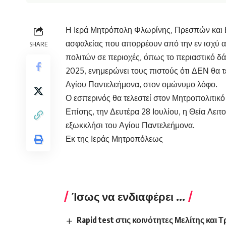
Η Ιερά Μητρόπολη Φλωρίνης, Πρεσπών και 
ασφαλείας που απορρέουν από την εν ισχύ 
SHARE
πολιτών σε περιοχές, όπως το περιαστικό δ
2025, ενημερώνει τους πιστούς ότι ΔΕΝ θα τ
Αγίου Παντελεήμονα, στον ομώνυμο λόφο.
Ο εσπερινός θα τελεστεί στον Μητροπολιτικό 
Επίσης, την Δευτέρα 28 Ιουλίου, η Θεία Λειτ
εξωκκλήσι του Αγίου Παντελεήμονα.
Εκ της Ιεράς Μητροπόλεως
Ίσως να ενδιαφέρει ...
Rapid test στις κοινότητες Μελίτης και