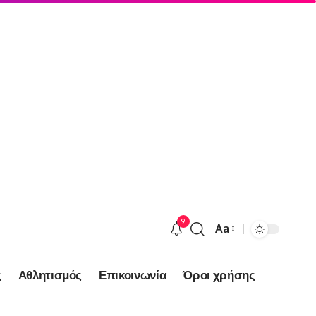
9
Aa
Font
Resizer
ς
Αθλητισμός
Επικοινωνία
Όροι χρήσης