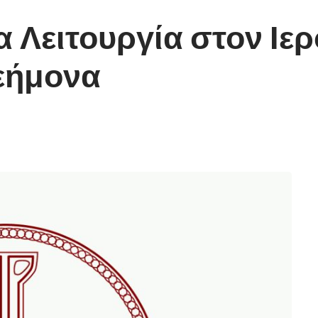
α Λειτουργία στον Ιε
εήμονα