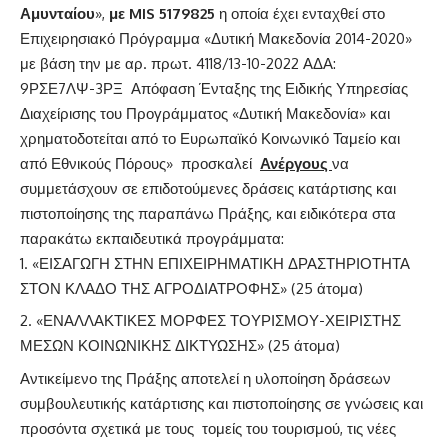
Αμυνταίου
»,
με MIS
5179825
η οποία έχει ενταχθεί στο
Επιχειρησιακό Πρόγραμμα «Δυτική Μακεδονία 2014-2020»
με βάση την με αρ. πρωτ. 4118/13-10-2022 ΑΔΑ:
9ΡΣΕ7ΛΨ-3ΡΞ Απόφαση Ένταξης της Ειδικής Υπηρεσίας
Διαχείρισης του Προγράμματος «Δυτική Μακεδονία» και
χρηματοδοτείται από το Ευρωπαϊκό Κοινωνικό Ταμείο και
από Εθνικούς Πόρους» προσκαλεί
Ανέργους
να
συμμετάσχουν σε επιδοτούμενες δράσεις κατάρτισης και
πιστοποίησης της παραπάνω Πράξης, και ειδικότερα στα
παρακάτω εκπαιδευτικά προγράμματα:
«ΕΙΣΑΓΩΓΗ ΣΤΗΝ ΕΠΙΧΕΙΡΗΜΑΤΙΚΗ ΔΡΑΣΤΗΡΙΟΤΗΤΑ
ΣΤΟΝ ΚΛΑΔΟ ΤΗΣ ΑΓΡΟΔΙΑΤΡΟΦΗΣ» (25 άτομα)
«ΕΝΑΛΛΑΚΤΙΚΕΣ ΜΟΡΦΕΣ ΤΟΥΡΙΣΜΟΥ-ΧΕΙΡΙΣΤΗΣ
ΜΕΣΩΝ ΚΟΙΝΩΝΙΚΗΣ ΔΙΚΤΥΩΣΗΣ» (25 άτομα)
Αντικείμενο της Πράξης αποτελεί η υλοποίηση δράσεων
συμβουλευτικής κατάρτισης και πιστοποίησης σε γνώσεις και
προσόντα σχετικά με τους τομείς του τουρισμού, τις νέες