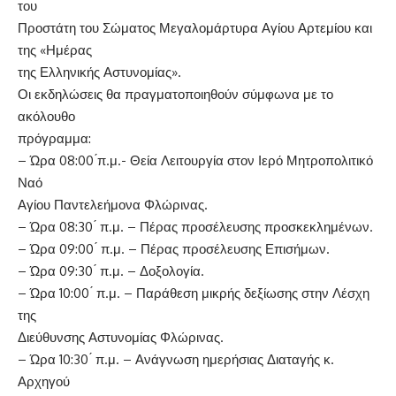
του
Προστάτη του Σώματος Μεγαλομάρτυρα Αγίου Αρτεμίου και
της «Ημέρας
της Ελληνικής Αστυνομίας».
Οι
εκδηλώσεις
θα
πραγματοποιηθούν
σύμφωνα
με
το
ακόλουθο
πρόγραμμα:
–
Ώρα
08:00 ́π.μ.-
Θεία
Λειτουργία
στον
Ιερό
Μητροπολιτικό
Ναό
Αγίου Παντελεήμονα Φλώρινας.
–
Ώρα 08:30 ́ π.μ. –
Πέρας προσέλευσης προσκεκλημένων.
–
Ώρα 09:00 ́ π.μ. –
Πέρας προσέλευσης Επισήμων.
–
Ώρα 09:30 ́ π.μ. –
Δοξολογία.
–
Ώρα
10:00 ́
π.μ.
–
Παράθεση
μικρής
δεξίωσης
στην
Λέσχη
της
Διεύθυνσης Αστυνομίας Φλώρινας.
–
Ώρα
10:30 ́
π.μ.
–
Ανάγνωση
ημερήσιας
Διαταγής
κ.
Αρχηγού