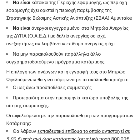
Να είναι
κάτοικοι της Περιοχής εφαρμογής, ως περιοχή
εφαρμογής έχει οριστεί η περιοχή παρέμβασης της
Στρατηγικής Βιώσιμης Αστικής Ανάπτυξης (ΣΒΑΑ) Αμυνταίου
Να είναι
άνεργοι εγγεγραμμένοι στα Μητρώα Ανεργίας
της ΔΥΠΑ (Ο.Α.Ε.Δ.) με δελτίο ανεργίας σε ισχύ,
ανεξαρτήτως αν λαμβάνουν επίδομα ανεργίας ή όχι.
Να μην παρακολουθούν παράλληλα άλλο
συγχρηματοδοτούμενο πρόγραμμα κατάρτισης.
Η επιλογή των ανέργων και η εγγραφή τους στο Μητρώο
Ωφελούμενων θα γίνει σύμφωνα με τα ακόλουθα κριτήρια:
Οι ως άνω προϋποθέσεις συμμετοχής
Προτεραιότητα στην ημερομηνία και ώρα υποβολής της
αίτησης συμμετοχής.
Οι ωφελούμενοι με την παρακολούθηση των προγραμμάτων
Κατάρτισης:
Θα λάβουν
εκπαιδευτικό επίδομα το οποίο αντιστοιχεί σε
5,00 € μικτά ανά ώρα κατάρτισης
(συνολικό ποσό 800,00€