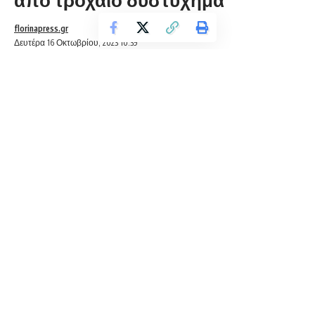
florinapress.gr
Δευτέρα 16 Οκτωβρίου, 2023 10:39
Τροχαίο δυστύχημα μετά από σύγκρουση με αυτοκίνητο με
αποτέλεσμα δυο νεκρούς έναν 25χρονο και έναν 80χρονο
Τροχαίο δυστύχημα μετά από σύγκρουση με αποτέλεσμα
δυο νεκρούς έναν 25χρονο και έναν 80χρονο τις πρωινές
ώρες της Κυριακής συνέβη στην Πλατεία Μαραθώνος και
συγκεκριμένα στο μνημείο του Ρώσου στρατιώτη.