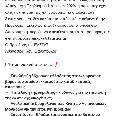
«Απογραφή Πληθυσμού-Κατοικιών 2021», η οποία περιέχει
όλες τις απαραίτητες πληροφορίες. Για οποιαδήποτε
διευκρίνιση που δεν καλύπτεται από αυτό το κείμενο ή την
Πρόσκληση Εκδήλωσης Ενδιαφέροντος, οι υποψήφιοι
Απογραφείς μπορούν να απευθύνονται, κατά προτίμηση, στο
e-mail: apografeis-pk@statistics.gr
Ο Πρόεδρος της ΕΛΣΤΑΤ
Αθανάσιος Κων. Θανόπουλος
Ίσως να ενδιαφέρει ...
Συνελήφθη 36χρονος αλλοδαπός στη Φλώρινα σε
βάρος του οποίου εκκρεμούσαν καταδικαστικές
αποφάσεις
Η επέλαση της ακρίβειας – κίνδυνος για την επιβίωση
της ελληνικής οικογένειας
Αναλυτικά τα δρομολόγια των Κινητών Αστυνομικών
Μονάδων για την επόμενη εβδομάδα
Συνεχίζονται (Β’ φάση) οι εγγραφές στο Εσπερινό