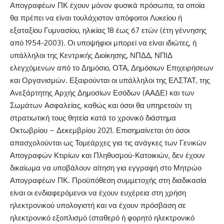
Απογραφέων ΠΚ έχουν μόνον φυσικά πρόσωπα, τα οποία
θα πρέπει να είναι τουλάχιστον απόφοιτοι Λυκείου ή
εξαταξίου Γυμνασίου, ηλικίας 18 έως 67 ετών (έτη γέννησης
από 1954-2003). Οι υποψήφιοι μπορεί να είναι ιδιώτες, ή
υπάλληλοι της Κεντρικής Διοίκησης, ΝΠΔΔ, ΝΠΙΔ
ελεγχόμενων από το Δημόσιο, ΟΤΑ, Δημόσιων Επιχειρήσεων
και Οργανισμών. Εξαιρούνται οι υπάλληλοι της ΕΛΣΤΑΤ, της
Ανεξάρτητης Αρχής Δημοσίων Εσόδων (ΑΑΔΕ) και των
Σωμάτων Ασφαλείας, καθώς και όσοι θα υπηρετούν τη
στρατιωτική τους θητεία κατά το χρονικό διάστημα
Οκτωβρίου – Δεκεμβρίου 2021. Επισημαίνεται ότι όσοι
απασχολούνται ως Τομεάρχες για τις ανάγκες των Γενικών
Απογραφών Κτιρίων και Πληθυσμού-Κατοικιών, δεν έχουν
δικαίωμα να υποβάλουν αίτηση για εγγραφή στο Μητρώο
Απογραφέων ΠΚ. Προϋπόθεση συμμετοχής στη διαδικασία
είναι οι ενδιαφερόμενοι να έχουν ευχέρεια στη χρήση
ηλεκτρονικού υπολογιστή και να έχουν πρόσβαση σε
ηλεκτρονικό εξοπλισμό (σταθερό ή φορητό ηλεκτρονικό