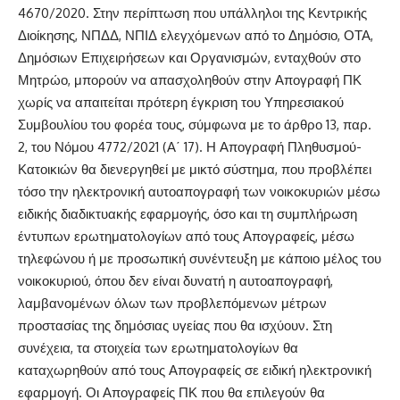
4670/2020. Στην περίπτωση που υπάλληλοι της Κεντρικής
Διοίκησης, ΝΠΔΔ, ΝΠΙΔ ελεγχόμενων από το Δημόσιο, ΟΤΑ,
Δημόσιων Επιχειρήσεων και Οργανισμών, ενταχθούν στο
Μητρώο, μπορούν να απασχοληθούν στην Απογραφή ΠΚ
χωρίς να απαιτείται πρότερη έγκριση του Υπηρεσιακού
Συμβουλίου του φορέα τους, σύμφωνα με το άρθρο 13, παρ.
2, του Νόμου 4772/2021 (Α΄ 17). Η Απογραφή Πληθυσμού-
Κατοικιών θα διενεργηθεί με μικτό σύστημα, που προβλέπει
τόσο την ηλεκτρονική αυτοαπογραφή των νοικοκυριών μέσω
ειδικής διαδικτυακής εφαρμογής, όσο και τη συμπλήρωση
έντυπων ερωτηματολογίων από τους Απογραφείς, μέσω
τηλεφώνου ή με προσωπική συνέντευξη με κάποιο μέλος του
νοικοκυριού, όπου δεν είναι δυνατή η αυτοαπογραφή,
λαμβανομένων όλων των προβλεπόμενων μέτρων
προστασίας της δημόσιας υγείας που θα ισχύουν. Στη
συνέχεια, τα στοιχεία των ερωτηματολογίων θα
καταχωρηθούν από τους Απογραφείς σε ειδική ηλεκτρονική
εφαρμογή. Οι Απογραφείς ΠΚ που θα επιλεγούν θα