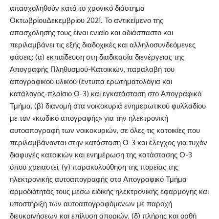
απασχοληθούν κατά το χρονικό διάστημα
ΟκτωβρίουΔεκεμβρίου 2021. Το αντικείμενο της
απασχόλησής τους είναι ενιαίο και αδιάσπαστο και
περιλαμβάνει τις εξής διαδοχικές και αλληλοσυνδεόμενες
φάσεις: (α) εκπαίδευση στη διαδικασία διενέργειας της
Απογραφής Πληθυσμού-Κατοικιών, παραλαβή του
απογραφικού υλικού (έντυπα ερωτηματολόγια και
κατάλογος-πλαίσιο Ο-3) και εγκατάσταση στο Απογραφικό
Τμήμα, (β) διανομή στα νοικοκυριά ενημερωτικού φυλλαδίου
με τον «κωδικό απογραφής» για την ηλεκτρονική
αυτοαπογραφή των νοικοκυριών, σε όλες τις κατοικίες που
περιλαμβάνονται στην κατάσταση Ο-3 και έλεγχος για τυχόν
διαφυγές κατοικιών και ενημέρωση της κατάστασης Ο-3
όπου χρειαστεί, (γ) παρακολούθηση της πορείας της
ηλεκτρονικής αυτοαπογραφής στο Απογραφικό Τμήμα
αρμοδιότητάς τους μέσω ειδικής ηλεκτρονικής εφαρμογής και
υποστήριξη των αυτοαπογραφόμενων με παροχή
διευκρινήσεων και επίλυση αποριών, (δ) πλήρης και ορθή