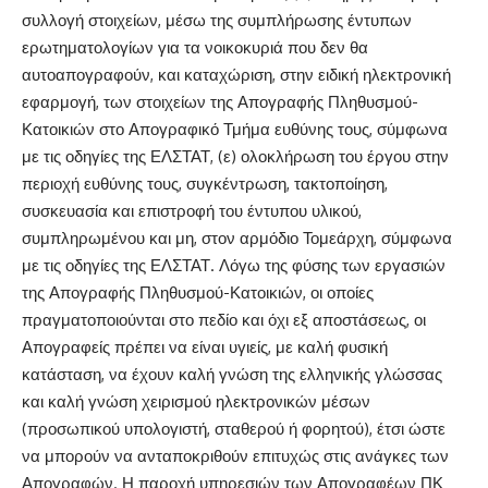
συλλογή στοιχείων, μέσω της συμπλήρωσης έντυπων
ερωτηματολογίων για τα νοικοκυριά που δεν θα
αυτοαπογραφούν, και καταχώριση, στην ειδική ηλεκτρονική
εφαρμογή, των στοιχείων της Απογραφής Πληθυσμού-
Κατοικιών στο Απογραφικό Τμήμα ευθύνης τους, σύμφωνα
με τις οδηγίες της ΕΛΣΤΑΤ, (ε) ολοκλήρωση του έργου στην
περιοχή ευθύνης τους, συγκέντρωση, τακτοποίηση,
συσκευασία και επιστροφή του έντυπου υλικού,
συμπληρωμένου και μη, στον αρμόδιο Τομεάρχη, σύμφωνα
με τις οδηγίες της ΕΛΣΤΑΤ. Λόγω της φύσης των εργασιών
της Απογραφής Πληθυσμού-Κατοικιών, οι οποίες
πραγματοποιούνται στο πεδίο και όχι εξ αποστάσεως, οι
Απογραφείς πρέπει να είναι υγιείς, με καλή φυσική
κατάσταση, να έχουν καλή γνώση της ελληνικής γλώσσας
και καλή γνώση χειρισμού ηλεκτρονικών μέσων
(προσωπικού υπολογιστή, σταθερού ή φορητού), έτσι ώστε
να μπορούν να ανταποκριθούν επιτυχώς στις ανάγκες των
Απογραφών. Η παροχή υπηρεσιών των Απογραφέων ΠΚ