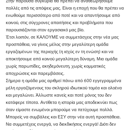
Στην παρούσα συγκυρία θα πρέπει να αναθεωρήσουμε
πολλές από τις απόψεις μας. Είναι η εποχή που θα πρέπει να
ενωθούμε περισσότερο από ποτέ και να απαντήσουμε από
κοινού, στις σύγχρονες απαιτήσεις και προβλήματα που
παρουσιάζονται στον εργασιακό μας βίο.
Έτσι λοιπόν, σε ΚΑΛΟΥΜΕ να συμμετάσχεις στην νέα μας
προσπάθεια, να γίνεις μέλος στην μεγαλύτερη ομάδα
εργαζομένων της περιοχής (η ισχύς εν τη ενώση) και να
αποκτήσουμε από κοινού μεγαλύτερη δύναμη. Μια ομάδα
χωρίς παρωπίδες, ακηδεμόνευτη, χωρίς κομματικές
αποχρώσεις και παρεμβάσεις.
Σήμερα η ομάδα μας αριθμεί πάνω από 600 εγγεγραμμένα
μέλη εργαζόμενους του σκληρού ιδιωτικού τομέα και ολοένα
και μεγαλώνει. Άλλωστε κανείς και ποτέ μόνος του δεν
κατάφερε τίποτα. Αντίθετα η ιστορία μας αποδεικνύει πως
όταν είμαστε ενωμένοι μπορούμε να πετύχουμε πολλά.
Μπορείς να συμβάλεις και ΕΣΥ στην νέα αυτή προσπάθεια.
Να συμμετέχεις ενεργά, να διεκδικήσεις ενεργά! Διότι δεν