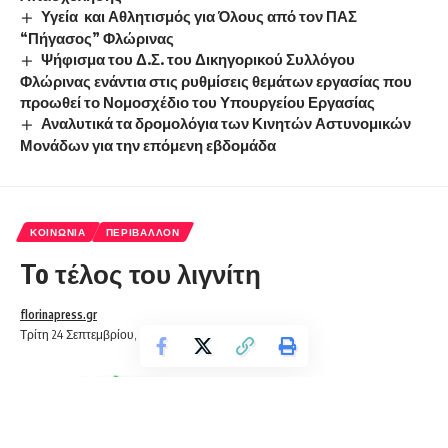
Υγεία και Αθλητισμός για Όλους από τον ΠΑΣ
“Πήγασος” Φλώρινας
Ψήφισμα του Δ.Σ. του Δικηγορικού Συλλόγου
Φλώρινας ενάντια στις ρυθμίσεις θεμάτων εργασίας που
προωθεί το Νομοσχέδιο του Υπουργείου Εργασίας
Αναλυτικά τα δρομολόγια των Κινητών Αστυνομικών
Μονάδων για την επόμενη εβδομάδα
ΚΟΙΝΩΝΊΑ
ΠΕΡΙΒΆΛΛΟΝ
To τέλος του λιγνίτη
florinapress.gr
Τρίτη 24 Σεπτεμβρίου, 2019 10:59