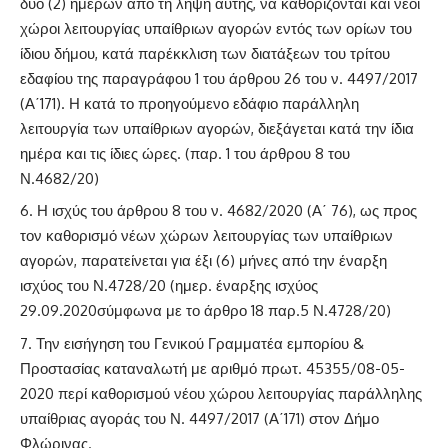
δύο (2) ημερών από τη λήψη αυτής, να καθορίζονται και νέοι
χώροι λειτουργίας υπαίθριων αγορών εντός των ορίων του
ίδιου δήμου, κατά παρέκκλιση των διατάξεων του
τρίτου
εδαφίου της παραγράφου 1 του άρθρου 26 του ν. 4497/2017
(Α΄171)
. Η κατά το προηγούμενο εδάφιο παράλληλη
λειτουργία των υπαίθριων αγορών, διεξάγεται κατά την ίδια
ημέρα και τις ίδιες ώρες. (
παρ. 1 του άρθρου 8 του
Ν.4682/20
)
Η ισχύς του άρθρου 8 του ν. 4682/2020 (Α΄ 76), ως προς
τον καθορισμό νέων χώρων λειτουργίας των υπαίθριων
αγορών, παρατείνεται για έξι (6) μήνες από την έναρξη
ισχύος του Ν.4728/20 (ημερ. έναρξης ισχύος
29.09.2020σύμφωνα με το
άρθρο 18 παρ.5 Ν.4728/20
)
Την εισήγηση του Γενικού Γραμματέα εμπορίου &
Προστασίας καταναλωτή με αριθμό πρωτ. 45355/08-05-
2020 περί καθορισμού νέου χώρου λειτουργίας παράλληλης
υπαίθριας αγοράς του Ν. 4497/2017 (Α΄171) στον Δήμο
Φλώρινας.