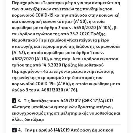
Περιεχομένου «Περαιτέρω μέτρα για την αντιμετώπιση
των συνεχιζόμενων συνεπειών της πανδημίας του
κορωνοϊού COVID-19 και την επάνοδο στην κοινωνική
και οικονομική κανονικότητα» (Α’ 90), η οποία
κυρώθηκε με το άρθρο 2 του ν. 4690/2020 (Α’ 104), β.
του άρθρου πρώτου της από 25.2.2020 Πράξης
Νομοθετικού Περιεχομένου «Κατεπείγοντα μέτρα
αποφυγής και περιορισμού της διάδοσης κορωνοϊού»
(Α’ 42), η οποία κυρώθηκε με το άρθρο 1 του ν.
4682/2020 (Α’ 76), γ. της παρ. 4 του άρθρου εικοστού
τρίτου της από 14.3.2020 Πράξης Νομοθετικού
Περιεχομένου «Κατεπείγοντα μέτρα αντιμετώπισης
της ανάγκης περιορισμού της διασποράς του
κορωνοϊού COVID-19» (Α’ 64), η οποία κυρώθηκε με το
άρθρο 3 του ν. 4682/2020 (Α’ 76),
3. Τις διατάξεις του ν.4497/2017 (ΦΕΚ 171/Α/2017
«Άσκηση υπαίθριων εμπορικών δραστηριοτήτων,
εκσυγχρονισμός της επιμελητηριακής νομοθεσίας και
άλλες διατάξεις»
4. Την με αριθμό 141/2019 Απόφαση Δημοτικού