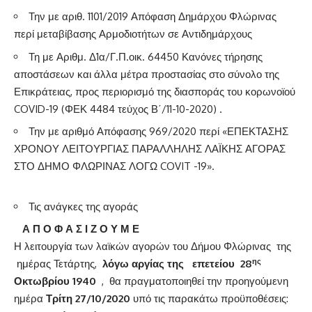
Την με αριθ. 1101/2019 Απόφαση Δημάρχου Φλώρινας
περί μεταβίβασης Αρμοδιοτήτων σε Αντιδημάρχους
Τη με Αριθμ. Δ1α/Γ.Π.οικ. 64450 Κανόνες τήρησης
αποστάσεων και άλλα μέτρα προστασίας στο σύνολο της
Επικράτειας, προς περιορισμό της διασποράς του κορωνοϊού
COVID-19 (ΦΕΚ 4484 τεύχος Β΄/11-10-2020) .
Την με αριθμό Απόφασης 969/2020 περί «ΕΠΕΚΤΑΣΗΣ
ΧΡΟΝΟΥ ΛΕΙΤΟΥΡΓΙΑΣ ΠΑΡΑΛΛΗΛΗΣ ΛΑΪΚΗΣ ΑΓΟΡΑΣ
ΣΤΟ ΔΗΜΟ ΦΛΩΡΙΝΑΣ ΛΟΓΩ COVIT -19».
Τις ανάγκες της αγοράς
Α Π Ο Φ Α Σ Ι Ζ Ο Υ Μ Ε
Η λειτουργία των λαϊκών αγορών του Δήμου Φλώρινας της
ης
ημέρας Τετάρτης,
λόγω αργίας της επετείου 28
Οκτωβρίου 1940
, θα πραγματοποιηθεί την προηγούμενη
ημέρα
Τρίτη 27/10/2020
υπό τις παρακάτω προϋποθέσεις: