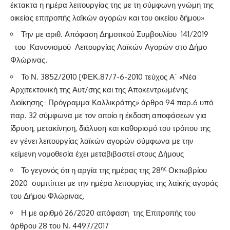
έκτακτα η ημέρα λειτουργίας της με τη σύμφωνη γνώμη της
οικείας επιτροπής λαϊκών αγορών και του οικείου δήμου»
Την με αριθ. Απόφαση Δημοτικού Συμβουλίου 141/2019
του Κανονισμού Λειτουργίας Λαϊκών Αγορών στο Δήμο
Φλώρινας.
Το Ν. 3852/2010 [ΦΕΚ.87/7-6-2010 τεύχος Α΄ «Νέα
Αρχιτεκτονική της Αυτ/σης και της Αποκεντρωμένης
Διοίκησης- Πρόγραμμα Καλλικράτης» άρθρο 94 παρ.6 υπό
παρ. 32 σύμφωνα με τον οποίο η έκδοση αποφάσεων για
ίδρυση, μετακίνηση, διάλυση και καθορισμό του τρόπου της
εν γένει λειτουργίας λαϊκών αγορών σύμφωνα με την
κείμενη νομοθεσία έχει μεταβιβαστεί στους Δήμους
ης
Το γεγονός ότι η αργία της ημέρας της 28
Οκτωβρίου
2020 συμπίπτει με την ημέρα λειτουργίας της λαϊκής αγοράς
του Δήμου Φλώρινας.
Η με αριθμό 26/2020 απόφαση της Επιτροπής του
άρθρου 28 του Ν. 4497/2017