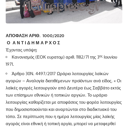
ΑΠΟΦΑΣΗ ΑΡΙΘ. 1000/2020
Ο Α Ν Τ Ι Δ Η Μ Α Ρ Χ Ο Σ
Έχοντας υπόψη:
ης
Κανονισμός (ΕΟΚ ευρατομ) αριθ. 1182/71 της 3
Ιουνίου
1971.
Άρθρο 30N. 4497/2017 Ωράριο λειτουργίας λαϊκών
αγορών – Αναλογία διατιθέμενων προϊόντων ανά είδος. « Οι
λαϊκές αγορές λειτουργούν από Δευτέρα έως Σαββάτο εκτός
των επίσημων εθνικών ή τοπικών αργιών. Το ωράριο
λειτουργίας καθορίζεται με αποφάσεις του φορέα λειτουργίας
που δημοσιοποιούνται και αναρτώνται στο διαδικτυακό του
τόπο. Σε περίπτωση που η ημέρα λειτουργίας μίας λαϊκής
αγοράς είναι εθνική ή τοπική αργία, μπορεί να μεταφερθεί