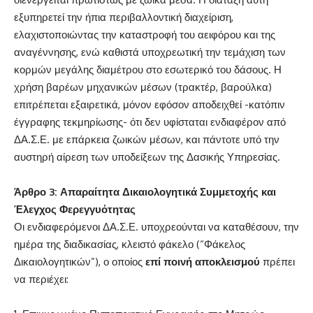
εξυπηρετεί την ήπια περιβαλλοντική διαχείριση,
ελαχιστοποιώντας την καταστροφή του αειφόρου και της
αναγέννησης, ενώ καθιστά υποχρεωτική την τεμάχιση των
κορμών μεγάλης διαμέτρου στο εσωτερικό του δάσους. Η
χρήση βαρέων μηχανικών μέσων (τρακτέρ, βαρούλκα)
επιτρέπεται εξαιρετικά, μόνον εφόσον αποδειχθεί -κατόπιν
έγγραφης τεκμηρίωσης- ότι δεν υφίσταται ενδιαφέρον από
ΔΑ.Σ.Ε. με επάρκεια ζωικών μέσων, και πάντοτε υπό την
αυστηρή αίρεση των υποδείξεων της Δασικής Υπηρεσίας.
Άρθρο 3: Απαραίτητα Δικαιολογητικά Συμμετοχής και
Έλεγχος Φερεγγυότητας
Οι ενδιαφερόμενοι ΔΑ.Σ.Ε. υποχρεούνται να καταθέσουν, την
ημέρα της διαδικασίας, κλειστό φάκελο (“Φάκελος
Δικαιολογητικών”), ο οποίος
επί ποινή αποκλεισμού
πρέπει
να περιέχει: