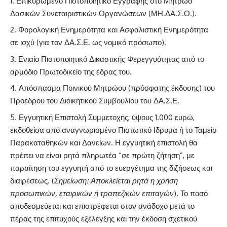
Επικυρωμένο Πιστοποιητικό Εγγραφής στο Μητρώο
Δασικών Συνεταιριστικών Οργανώσεων (ΜΗ.ΔΑ.Σ.Ο.).
Φορολογική Ενημερότητα και Ασφαλιστική Ενημερότητα
σε ισχύ (για τον ΔΑ.Σ.Ε. ως νομικό πρόσωπο).
Ενιαίο Πιστοποιητικό Δικαστικής Φερεγγυότητας από το
αρμόδιο Πρωτοδικείο της έδρας του.
Απόσπασμα Ποινικού Μητρώου (πρόσφατης έκδοσης) του
Προέδρου του Διοικητικού Συμβουλίου του ΔΑ.Σ.Ε.
Εγγυητική Επιστολή Συμμετοχής, ύψους 1.000 ευρώ,
εκδοθείσα από αναγνωρισμένο Πιστωτικό Ιδρυμα ή το Ταμείο
Παρακαταθηκών και Δανείων. Η εγγυητική επιστολή θα
πρέπει να είναι ρητά πληρωτέα “σε πρώτη ζήτηση”, με
παραίτηση του εγγυητή από το ευεργέτημα της διζήσεως και
διαιρέσεως. (
Σημείωση: Αποκλείεται ρητά η χρήση
προσωπικών, εταιρικών ή τραπεζικών επιταγών
). Το ποσό
αποδεσμεύεται και επιστρέφεται στον ανάδοχο μετά το
πέρας της επιτυχούς εξέλεγξης και την έκδοση σχετικού