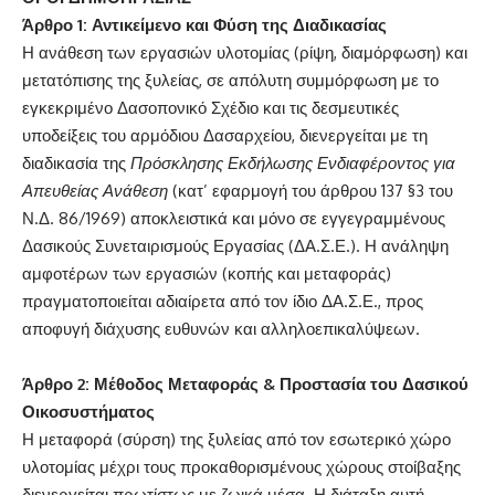
Άρθρο 1: Αντικείμενο και Φύση της Διαδικασίας
Η ανάθεση των εργασιών υλοτομίας (ρίψη, διαμόρφωση) και
μετατόπισης της ξυλείας, σε απόλυτη συμμόρφωση με το
εγκεκριμένο Δασοπονικό Σχέδιο και τις δεσμευτικές
υποδείξεις του αρμόδιου Δασαρχείου, διενεργείται με τη
διαδικασία της
Πρόσκλησης Εκδήλωσης Ενδιαφέροντος για
Απευθείας Ανάθεση
(κατ’ εφαρμογή του άρθρου 137 §3 του
Ν.Δ. 86/1969) αποκλειστικά και μόνο σε εγγεγραμμένους
Δασικούς Συνεταιρισμούς Εργασίας (ΔΑ.Σ.Ε.). Η ανάληψη
αμφοτέρων των εργασιών (κοπής και μεταφοράς)
πραγματοποιείται αδιαίρετα από τον ίδιο ΔΑ.Σ.Ε., προς
αποφυγή διάχυσης ευθυνών και αλληλοεπικαλύψεων.
Άρθρο 2: Μέθοδος Μεταφοράς & Προστασία του Δασικού
Οικοσυστήματος
Η μεταφορά (σύρση) της ξυλείας από τον εσωτερικό χώρο
υλοτομίας μέχρι τους προκαθορισμένους χώρους στοίβαξης
διενεργείται πρωτίστως με ζωικά μέσα. Η διάταξη αυτή