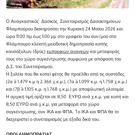
Ο Αναγκαστικός Δασικός Συνεταιρισμός Δασοκτημόνων
Φλαμπούρου διακηρύσσει την Κυριακή 24 Μαϊου 2026 και
ώρα 11:00 πμ έως 1:00 μμ στο γραφείο του συν/μού στο
Φλάμπουρο κλειστή μειοδοτική δημοπρασία κοπής
καυσόξυλων (δρύς)
εμπορικών αναγκών
και μεταφοράς
τους στο χώρο συγκέντρωσης συμφώνα με απόφαση του
Δ.Σ. του Συνεταιρισμού.
Η ξυλεία που θα κοπεί φέτος θα προέλθει από τις συστάδες
(2α à 1.479 κ.μ η 2.366 χ.κ.μ.), (7α à 1.099 κ.μ. η 1.758 χ.κ.μ.)
και (7β à 1.105 κ.μ. η 1.768 χ.κ.μ.) με αποψιλωτική υλοτομία.
Η αρχική τιμή ορίζεται σε 8,50 ΕΥΡΩ ανά χ.κ.μ. για κοπή και
8,50 ΕΥΡΩ ανά χ.κ.μ. για μεταφορά στο χώρο
συγκέντρωσης, συν ΙΚΑ και ΦΠΑ. Tο ΙΚΑ και ΦΠΑ θα το
διαχειριστεί ο συνεταιρισμός με έξοδα δικά του.
ΟΡΟΙ ΔΗΜΟΠΡΑΣΙΑΣ