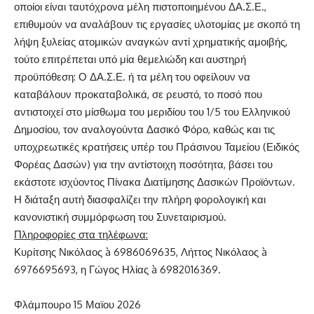
οποίοι είναι ταυτόχρονα μέλη πιστοποιημένου ΔΑ.Σ.Ε.,
επιθυμούν να αναλάβουν τις εργασίες υλοτομίας με σκοπό τη
λήψη ξυλείας ατομικών αναγκών αντί χρηματικής αμοιβής,
τούτο επιτρέπεται υπό μία θεμελιώδη και αυστηρή
προϋπόθεση: Ο ΔΑ.Σ.Ε. ή τα μέλη του οφείλουν να
καταβάλουν προκαταβολικά, σε ρευστό, το ποσό που
αντιστοιχεί στο μίσθωμα του μεριδίου του 1/5 του Ελληνικού
Δημοσίου, τον αναλογούντα Δασικό Φόρο, καθώς και τις
υποχρεωτικές κρατήσεις υπέρ του Πράσινου Ταμείου (Ειδικός
Φορέας Δασών) για την αντίστοιχη ποσότητα, βάσει του
εκάστοτε ισχύοντος Πίνακα Διατίμησης Δασικών Προϊόντων.
Η διάταξη αυτή διασφαλίζει την πλήρη φορολογική και
κανονιστική συμμόρφωση του Συνεταιρισμού.
Πληροφορίες στα τηλέφωνα:
Κυρίτσης Νικόλαος à 6986069635, Λήττος Νικόλαος à
6976695693, η Γώγος Ηλίας à 6982016369.
Φλάμπουρο 15 Μαϊου 2026