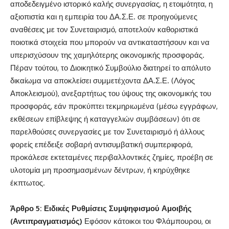
αποδεδειγμένο ιστορικό καλής συνεργασίας, η ετοιμότητα, η
αξιοπιστία και η εμπειρία του ΔΑ.Σ.Ε. σε προηγούμενες
αναθέσεις με τον Συνεταιρισμό, αποτελούν καθοριστικά
ποιοτικά στοιχεία που μπορούν να αντικαταστήσουν και να
υπερισχύσουν της χαμηλότερης οικονομικής προσφοράς.
Πέραν τούτου, το Διοικητικό Συμβούλιο διατηρεί το απόλυτο
δικαίωμα να αποκλείσει συμμετέχοντα ΔΑ.Σ.Ε. (Λόγος
Αποκλεισμού), ανεξαρτήτως του ύψους της οικονομικής του
προσφοράς, εάν προκύπτει τεκμηριωμένα (μέσω εγγράφων,
εκθέσεων επίβλεψης ή καταγγελιών συμβάσεων) ότι σε
παρελθούσες συνεργασίες με τον Συνεταιρισμό ή άλλους
φορείς επέδειξε σοβαρή αντισυμβατική συμπεριφορά,
προκάλεσε εκτεταμένες περιβαλλοντικές ζημίες, προέβη σε
υλοτομία μη προσημασμένων δέντρων, ή κηρύχθηκε
έκπτωτος.
Άρθρο 5: Ειδικές Ρυθμίσεις Συμψηφισμού Αμοιβής
(Αντιπραγματισμός)
Εφόσον κάτοικοι του Φλάμπουρου, οι