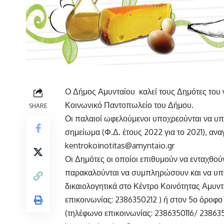
Ο Δήμος Αμυνταίου καλεί τους Δημότες του 
Κοινωνικό Παντοπωλείο του Δήμου.
SHARE
Οι παλαιοί ωφελούμενοι υποχρεούνται να υπ
σημείωμα (Φ.Δ. έτους 2022 για το 2021), αν
kentrokoinotitas@amyntaio.gr
Οι Δημότες οι οποίοι επιθυμούν να ενταχθο
παρακαλούνται να συμπληρώσουν και να υποβ
δικαιολογητικά στο Κέντρο Κοινότητας Αμυν
επικοινωνίας: 2386350212 ) ή στον 5ο όροφ
(τηλέφωνο επικοινωνίας: 2386350116/ 238635