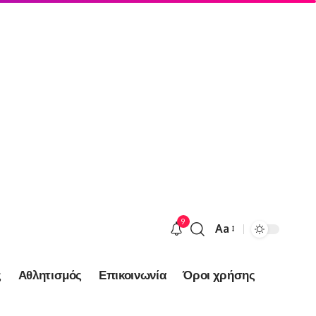
9
Aa
Font
Resizer
ς
Αθλητισμός
Επικοινωνία
Όροι χρήσης