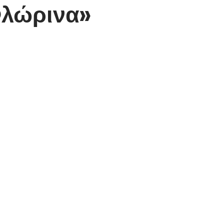
 Φλώρινα»