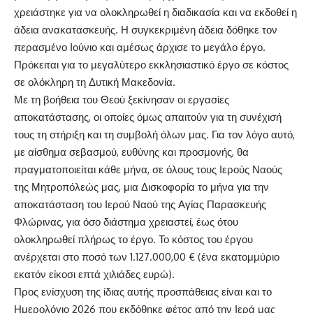
χρειάστηκε για να ολοκληρωθεί η διαδικασία και να εκδοθεί η
άδεια ανακατασκευής. Η συγκεκριμένη άδεια δόθηκε τον
περασμένο Ιούνιο και αμέσως άρχισε το μεγάλο έργο.
Πρόκειται για το μεγαλύτερο εκκλησιαστικό έργο σε κόστος
σε ολόκληρη τη Δυτική Μακεδονία.
Με τη βοήθεια του Θεού ξεκίνησαν οι εργασίες
αποκατάστασης, οι οποίες όμως απαιτούν για τη συνέχισή
τους τη στήριξη και τη συμβολή όλων μας. Για τον λόγο αυτό,
με αίσθημα σεβασμού, ευθύνης και προσμονής, θα
πραγματοποιείται κάθε μήνα, σε όλους τους Ιερούς Ναούς
της Μητροπόλεώς μας, μια Δισκοφορία το μήνα για την
αποκατάσταση του Ιερού Ναού της Αγίας Παρασκευής
Φλώρινας, για όσο διάστημα χρειαστεί, έως ότου
ολοκληρωθεί πλήρως το έργο. Το κόστος του έργου
ανέρχεται στο ποσό των 1.127.000,00 € (ένα εκατομμύριο
εκατόν είκοσι επτά χιλιάδες ευρώ).
Προς ενίσχυση της ίδιας αυτής προσπάθειας είναι και το
Ημερολόγιο 2026 που εκδόθηκε φέτος από την Ιερά μας