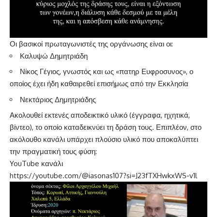
Οι βασικοί πρωταγωνιστές της οργάνωσης είναι οι:
Καλυψώ Δημητριάδη
Νίκος Γέγιος, γνωστός και ως «πατηρ Ευφροσυνος», ο
οποίος έχει ήδη καθαιρεθεί επισήμως από την Εκκλησία
Νεκτάριος Δημητριάδης
Ακολουθεί εκτενές αποδεικτικό υλικό (έγγραφα, ηχητικά,
βίντεο), το οποίο καταδεικνύει τη δράση τους. Επιπλέον, στο
ακόλουθο κανάλι υπάρχει πλούσιο υλικό που αποκαλύπτει
την πραγματική τους φύση:
YouTube κανάλι
https://youtube.com/@iasonas107?si=J23fTXHwkxWS-v1l