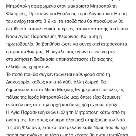
Μητρόπολη αφιερωμένο στον μακαριστό Μητροπολίτη
Φλωρίνης, Πρεσπών και Εορδαίας κυρό Αυγουστίνο. Η τιμή
του ανέρχεται στα 3 € και τα εσοδά που θα προκύψουν θα
διατίθενται αποκλειστικά υπέρ της αποκατάστασης του Ιερού
Ναού Αγίας Παρασκευής Φλώρινας. Και αυτή η
πρωτοβουλία, θα βοηθήσει ώστε να συνεχιστεί απρόσκοπτα
η προσπάθεια μας. Η μεγάλη μας αγωνία είναι να μην
σταματήσει η διαδικασία αποκατάστασης εξαιτίας της
ελλείψεως χρημάτων.
Το ποσό που θα συγκεντρώνεται κάθε φορά από τη
Δισκοφορία, καθώς και από κάθε άλλη δωρεά, θα
δημοσιεύονται στα Μέσα Μαζικής Ενημέρωσης σε όλες τις
πόλεις της Ιεράς Μητροπόλεώς μας, όπως είχα δεσμευτεί
ενώπιόν σας από την αρχή και όπως ήδη έχουμε πράξει.
Η Αγία Παρασκευή ενώνει όλη τη Μητρόπολη κάτω από τη
σκέπη της. Και όπως σήμερα όλοι μαζί στηρίζουμε τον Ναό
της στη Φλώρινα, έτσι και στο μέλλον κάθε Ναός που θα έχει
παρόμοια ανάγκη με τόσο υψηλό κόστος θα αντιμετωπίζεται