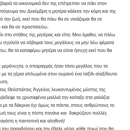
αριά τα οικονομικά δεν της επέτρεπαν να πάει στον
 απόγευμα του Δεκέμβρη η μητέρα κάλεσε την κόρη και της
πό την ζωή, εκεί που θα πάω θα σε νοιάζομαι θα σε
και θα σε προστατεύω.
άλι στο στήθος της μητέρας και είπε: Μου έμαθες να πλέω
ω σχολείο να σέβομαι τους μεγάλους να μην λέω ψέματα
ω, θα τα καταφέρω μητέρα να είσαι ήσυχη εκεί που θα
γε μερόνυχτα, ο σπαραγμός ήταν τόσο μεγάλος που τα
ε με τα χέρια απλωμένα στον ουρανό ένα ταξίδι αταξίδευτο
ωση.
τος Θεόσταλτος Άγγελος λευκοντυμένος μύστης της
άιδεψε τα χρυσαφένια μαλλιά την κοίταξε στα γαλάζια
τα με τα δάκρυα όχι όμως τα πάντα, στους ανθρώπους το
ζωή τους είναι η πίστη πονάνε και δακρύζουν πολλές
 αγάπη η παντοτινή και αληθινή!
τα του παραδείσου και την έβαλε μέσα, κάθε πρωί που θα