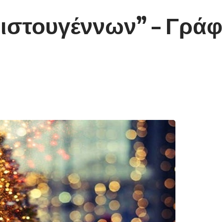
ριστουγέννων” – Γράφ