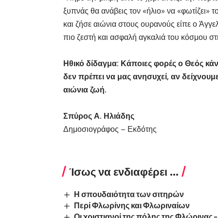
ξυπνάς θα ανάβεις τον «ήλιο» να «φωτίζει»
και ζήσε αιώνια στους ουρανούς είπε ο Άγγελ
πιο ζεστή και ασφαλή αγκαλιά του κόσμου στη
Ηθικό δίδαγμα: Κάποιες φορές ο Θεός κά
δεν πρέπει να μας ανησυχεί, αν δείχνουμ
αιώνια ζωή.
Σπύρος Α. Ηλιάδης
Δημοσιογράφος – Εκδότης
Ίσως να ενδιαφέρει ...
Η σπουδαιότητα των σιτηρών
Περί Φλωρίνης και Φλωριναίων
Οι χριστιανοί της πόλης της Φλώρινας