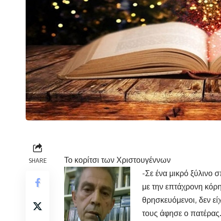
Το κορίτσι των Χριστουγέννων
SHARE
-Σε ένα μικρό ξύλινο 
με την επτάχρονη κόρη
θρησκευόμενοι, δεν εί
τους άφησε ο πατέρας