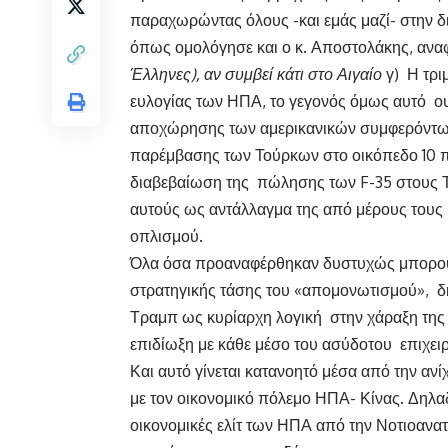
παραχωρώντας όλους -και εμάς μαζί- στην δ
όπως ομολόγησε και ο κ. Αποστολάκης, ανα
Έλληνες), αν συμβεί κάτι στο Αιγαίο
γ) Η τρι
ευλογίας των ΗΠΑ, το γεγονός όμως αυτό ου
αποχώρησης των αμερικανικών συμφερόντων 
παρέμβασης των Τούρκων στο οικόπεδο 10 π
διαβεβαίωση της πώλησης των F-35 στους 
αυτούς ως αντάλλαγμα της από μέρους τους 
οπλισμού.
Όλα όσα προαναφέρθηκαν δυστυχώς μπορούν
στρατηγικής τάσης του «απομονωτισμού», δ
Τραμπ ως κυρίαρχη λογική στην χάραξη της 
επιδίωξη με κάθε μέσο του ασύδοτου επιχει
Και αυτό γίνεται κατανοητό μέσα από την αν
με τον οικονομικό πόλεμο ΗΠΑ- Κίνας. Δηλα
οικονομικές ελίτ των ΗΠΑ από την Νοτιοανατ