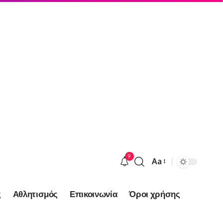
9
Aa
Font
Resizer
ς
Αθλητισμός
Επικοινωνία
Όροι χρήσης