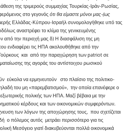
ιάθεση της τριμερούς συμμαχίας Τουρκίας-Ιράν-Ρωσίας,
φερόμενος στο γεγονός
ότι θα είμαστε μόνοι μας-(ως
μερής Ελλάδας-Κύπρου-Ισραήλ συνομολογήθηκε υπό τας
δόλως αναστρέφει το κλίμα της γενικευμένης
από την περιοχή μας δ) Η διασφάλιση της μη
ου ενδιαφέρει τις ΗΠΑ ακολουθήθηκε από την
Τούρκους και από την παραχώρηση των patriot σε
ματαίωσης της αγοράς του αντίστοιχου ρωσικού
 εύκολα να ερμηνευτούν στο πλαίσιο της πολιτικο-
ηλαδή του μη «παρεμβατισμού», την οποία επανέφερε ο
εξωτερικής πολικής των ΗΠΑ. Μαζί βέβαια με την
ρηματικού κέρδους και των οικονομικών συμφερόντων.
ίχνευση των λόγων της αποχώρησης τους, που σχετίζεται
δή ο πόλεμος αυτός μετράει περισσότερο για τις
ολική Μεσόγειο γιατί διακυβεύονται πολλά οικονομικά