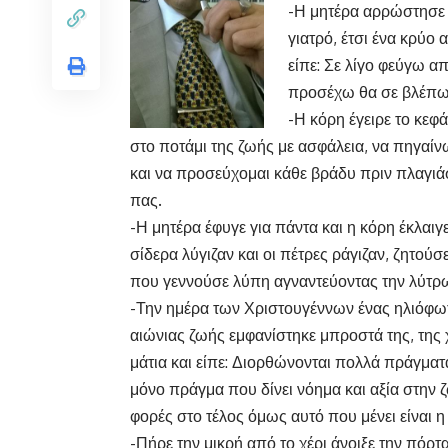
-Η μητέρα αρρώστησε β
γιατρό, έτσι ένα κρύο
είπε: Σε λίγο φεύγω α
προσέχω θα σε βλέπω 
-Η κόρη έγειρε το κεφ
στο ποτάμι της ζωής με ασφάλεια, να πηγαίν
και να προσεύχομαι κάθε βράδυ πριν πλαγιάσ
πας.
-Η μητέρα έφυγε για πάντα και η κόρη έκλαι
σίδερα λύγιζαν και οι πέτρες ράγιζαν, ζητούσ
που γεννούσε λύπη αγναντεύοντας την λύτρ
-Την ημέρα των Χριστουγέννων ένας ηλιόφω
αιώνιας ζωής εμφανίστηκε μπροστά της, της χ
μάτια και είπε: Διορθώνονται πολλά πράγμα
μόνο πράγμα που δίνει νόημα και αξία στην 
φορές στο τέλος όμως αυτό που μένει είναι η
-Πήρε την μικρή από το χέρι άνοιξε την πόρ