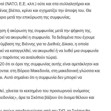
οί (NATO, Ε.Ε. κλπ.) ούτε και στα συλλαλητήρια και
θένας βλέπει, κρίνει και σχηματίζει την άποψη του. Θα
ριο μετά την επικύρωση της συμφωνίας.
γηση ή ακύρωση της συμφωνίας μετά την ψήφιση της,
εί να ακυρωθεί η συμφωνία. Τα δεδομένα που έχουμε
ύμβαση της Βιέννης για το Διεθνές Δίκαιο, η οποία
ί να καταγγελθεί, να ακυρωθεί ή να λυθεί μια συμφωνία
του παρόντος να αναλυθούν τώρα).
20 ότι οι όροι της συμφωνίας αυτής είναι αμετάκλητοι και
έρονται: στη Βόρειο Μακεδονία, στη μακεδονική γλώσσα και
ι. Αυτό σημαίνει ότι η συμφωνία δεν μπορεί να
εί, χάνεται το κεκτημένο του προσωρινού ονόματος
δονίας», άρα τα Σκόπια βάζουν ότι όνομα θέλουν και
ς πούμε αποδεσμεύεστε από την ΣτΠ, τα Σκόπια θα