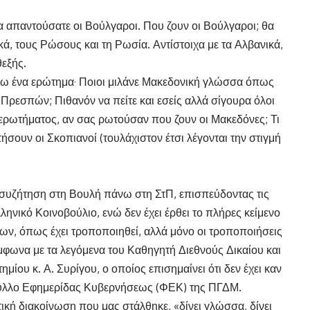
α απαντούσατε οι Βούλγαροι. Που ζουν οι Βούλγαροι; θα
ικά, τους Ρώσους και τη Ρωσία. Αντίστοιχα με τα Αλβανικά,
θεξής.
σω ένα ερώτημα· Ποιοι μιλάνε Μακεδονική γλώσσα όπως
Πρεσπών; Πιθανόν να πείτε και εσείς αλλά σίγουρα όλοι
υ ερωτήματος, αν σας ρωτούσαν που ζουν οι Μακεδόνες; Τι
σουν οι Σκοπιανοί (τουλάχιστον έτσι λέγονται την στιγμή
α συζήτηση στη Βουλή πάνω στη ΣτΠ, επισπεύδοντας τις
ληνικό Κοινοβούλιο, ενώ δεν έχει έρθει το πλήρες κείμενο
ν, όπως έχει τροποποιηθεί, αλλά μόνο οι τροποποιήσεις
μφωνα με τα λεγόμενα του Καθηγητή Διεθνούς Δικαίου και
μίου κ. Α. Συρίγου, ο οποίος επισημαίνει ότι δεν έχει καν
Φύλλο Εφημερίδας Κυβερνήσεως (ΦΕΚ) της ΠΓΔΜ.
ική διακοίνωση που μας στάλθηκε, «δίνει γλώσσα, δίνει