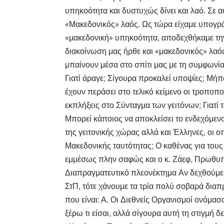
υπηκοότητα και δυστυχώς δίνει και λαό. Σε 
«Μακεδονικός» λαός. Ως τώρα είχαμε υπογρά
«μακεδονική» υπηκοότητα, αποδεχθήκαμε τη
διακοίνωση μας ήρθε και «μακεδονικός» λαό
μπαίνουν μέσα στο σπίτι μας με τη συμφων
Γιατί άραγε; Σίγουρα προκαλεί υποψίες; Μή
έχουν περάσει στο τελικό κείμενο οι τροποπ
εκπλήξεις στο Σύνταγμα των γειτόνων; Γιατί 
Μπορεί κάποιος να αποκλείσει το ενδεχόμενο
της γειτονικής χώρας αλλά και Έλληνες, οι
Μακεδονικής ταυτότητας; Ο καθένας για τους 
εμμέσως πλην σαφώς και ο κ. Ζάεφ, Πρωθυ
Διαπραγματευτικό πλεονέκτημα Αν δεχθούμε 
ΣτΠ, τότε χάνουμε τα τρία πολύ σοβαρά διαπ
που είναι: Α. Οι Διεθνείς Οργανισμοί ονόμα
ξέρω τι είσαι, αλλά σίγουρα αυτή τη στιγμή 