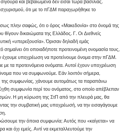
 σίγουρα και βεβαιωμένα δεν είσαι τώρα βασιλιάς.
ισχυρισμού, ότι με το πΓΔΜ παραχωρήθηκε το
έσως πλην σαφώς, ότι ο όρος «Μακεδονία» στο όνομά της
υ θίγουν δικαιώματα της Ελλάδος. Γ. Οι Διεθνείς
υτική «υπερεξουσία». Όρισαν δηλαδή εμάς
τό σημαίνει ότι οποιαδήποτε προτεινομένη ονομασία τους,
 δεν έχουμε υποχρέωση να προτείνουμε όνομα στην πΓΔΜ.
 με τα προτεινόμενα ονόματα. Αυτοί έχουν υποχρέωση
 όνομα που να συμφωνούμε. Εάν λοιπόν σήμερα,
ς της συμφωνίας, χάνουμε αυτομάτως τα παραπάνω
τεύχθη συμφωνία περί του ονόματος, στο οποίο απέβλεπαν
μών. Η μη κύρωση της ΣτΠ από την πλευρά μας, θα
οντας την συμβατική μας υποχρέωσή, να την εισαγάγουμε
ση.
υρώσουμε την όποια συμφωνία; Αυτός που «καίγεται» να
ρα και όχι εμείς. Αντί να εκμεταλλευτούμε την