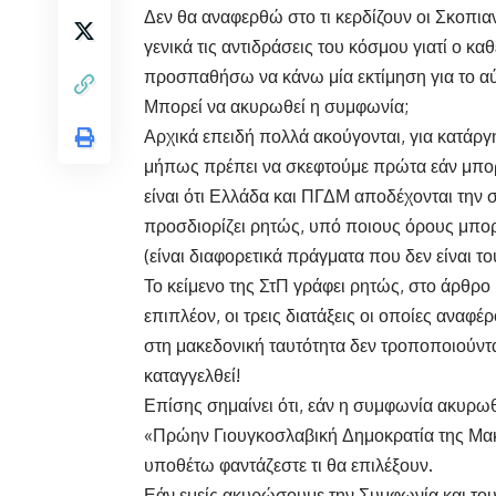
Δεν θα αναφερθώ στο τι κερδίζουν οι Σκοπιαν
γενικά τις αντιδράσεις του κόσμου γιατί ο κα
προσπαθήσω να κάνω μία εκτίμηση για το αύ
Μπορεί να ακυρωθεί η συμφωνία;
Αρχικά επειδή πολλά ακούγονται, για κατάρ
μήπως πρέπει να σκεφτούμε πρώτα εάν μπορ
είναι ότι Ελλάδα και ΠΓΔΜ αποδέχονται την σ
προσδιορίζει ρητώς, υπό ποιους όρους μπορε
(είναι διαφορετικά πράγματα που δεν είναι 
Το κείμενο της ΣτΠ γράφει ρητώς, στο άρθρο 
επιπλέον, οι τρεις διατάξεις οι οποίες αναφ
στη μακεδονική ταυτότητα δεν τροποποιούντα
καταγγελθεί!
Επίσης σημαίνει ότι, εάν η συμφωνία ακυρωθ
«Πρώην Γιουγκοσλαβική Δημοκρατία της Μακε
υποθέτω φαντάζεστε τι θα επιλέξουν.
Εάν εμείς ακυρώσουμε την Συμφωνία και του