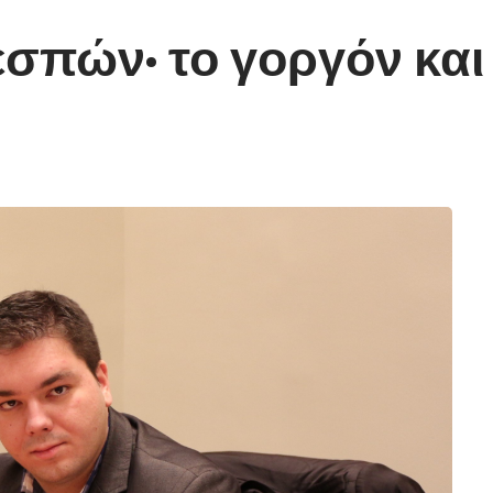
πών· το γοργόν και χ