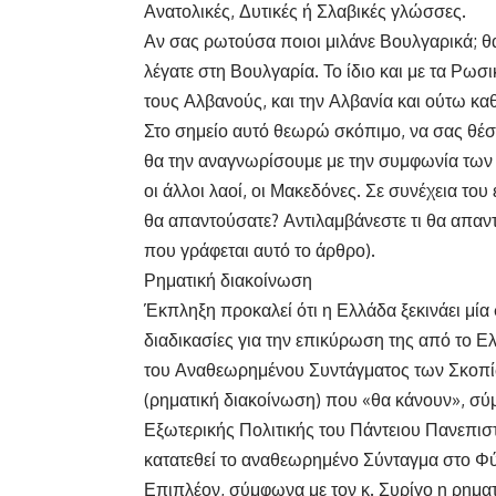
Ανατολικές, Δυτικές ή Σλαβικές γλώσσες.
Αν σας ρωτούσα ποιοι μιλάνε Βουλγαρικά; θ
λέγατε στη Βουλγαρία. Το ίδιο και με τα Ρωσ
τους Αλβανούς, και την Αλβανία και ούτω κα
Στο σημείο αυτό θεωρώ σκόπιμο, να σας θέ
θα την αναγνωρίσουμε με την συμφωνία των 
οι άλλοι λαοί, οι Μακεδόνες. Σε συνέχεια το
θα απαντούσατε? Αντιλαμβάνεστε τι θα απαντή
που γράφεται αυτό το άρθρο).
Ρηματική διακοίνωση
Έκπληξη προκαλεί ότι η Ελλάδα ξεκινάει μί
διαδικασίες για την επικύρωση της από το Ελ
του Αναθεωρημένου Συντάγματος των Σκοπίω
(ρηματική διακοίνωση) που «θα κάνουν», σύ
Εξωτερικής Πολιτικής του Πάντειου Πανεπιστη
κατατεθεί το αναθεωρημένο Σύνταγμα στο 
Επιπλέον, σύμφωνα με τον κ. Συρίγο η ρηματ