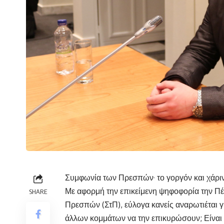
Συμφωνία των Πρεσπών· το γοργόν και χάριν
Με αφορμή την επικείμενη ψηφοφορία την Πέ
SHARE
Πρεσπών (ΣτΠ), εύλογα κανείς αναρωτιέται γ
άλλων κομμάτων να την επικυρώσουν; Είναι 