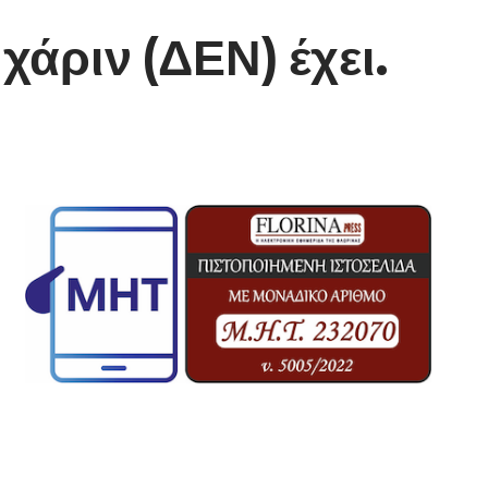
άριν (ΔΕΝ) έχει.