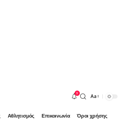
9
Aa
Font
Resizer
ς
Αθλητισμός
Επικοινωνία
Όροι χρήσης