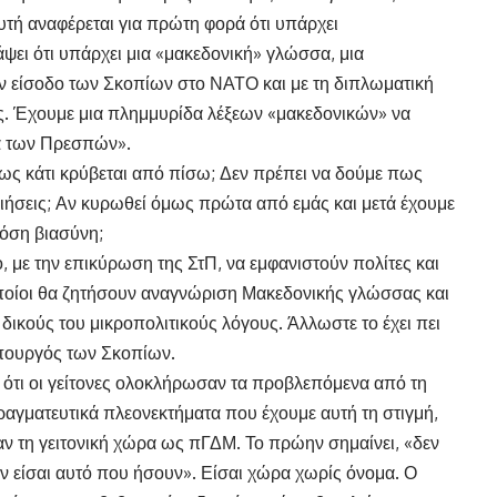
αυτή αναφέρεται για πρώτη φορά ότι υπάρχει
ψει ότι υπάρχει μια «μακεδονική» γλώσσα, μια
ν είσοδο των Σκοπίων στο ΝΑΤΟ και με τη διπλωματική
ς. Έχουμε μια πλημμυρίδα λέξεων «μακεδονικών» να
ία των Πρεσπών».
πως κάτι κρύβεται από πίσω; Δεν πρέπει να δούμε πως
οιήσεις; Αν κυρωθεί όμως πρώτα από εμάς και μετά έχουμε
τόση βιασύνη;
, με την επικύρωση της ΣτΠ, να εμφανιστούν πολίτες και
 οποίοι θα ζητήσουν αναγνώριση Μακεδονικής γλώσσας και
δικούς του μικροπολιτικούς λόγους. Άλλωστε το έχει πει
πουργός των Σκοπίων.
ότι οι γείτονες ολοκλήρωσαν τα προβλεπόμενα από τη
ραγματευτικά πλεονεκτήματα που έχουμε αυτή τη στιγμή,
σαν τη γειτονική χώρα ως πΓΔΜ. Το πρώην σημαίνει, «δεν
δεν είσαι αυτό που ήσουν». Είσαι χώρα χωρίς όνομα. Ο