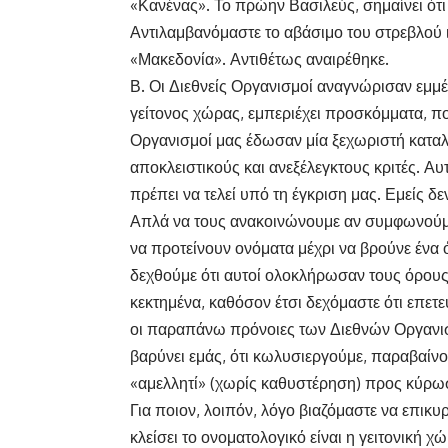
«Κανένας». Το πρώην Βασιλεύς, σημαίνει ότι
Αντιλαμβανόμαστε το αβάσιμο του στρεβλού 
«Μακεδονία». Αντιθέτως αναιρέθηκε.
Β. Οι Διεθνείς Οργανισμοί αναγνώρισαν εμμ
γείτονος χώρας, εμπεριέχει προσκόμματα, πο
Οργανισμοί μας έδωσαν μία ξεχωριστή καταλ
αποκλειστικούς και ανεξέλεγκτους κριτές. Αυ
πρέπει να τελεί υπό τη έγκριση μας. Εμείς
Απλά να τους ανακοινώνουμε αν συμφωνούμε
να προτείνουν ονόματα μέχρι να βρούνε ένα
δεχθούμε ότι αυτοί ολοκλήρωσαν τους όρου
κεκτημένα, καθόσον έτσι δεχόμαστε ότι επε
οι παραπάνω πρόνοιες των Διεθνών Οργανισ
βαρύνει εμάς, ότι κωλυσιεργούμε, παραβαίν
«αμελλητί» (χωρίς καθυστέρηση) προς κύρω
Για ποιον, λοιπόν, λόγο βιαζόμαστε να επικ
κλείσει το ονοματολογικό είναι η γειτονική χώ