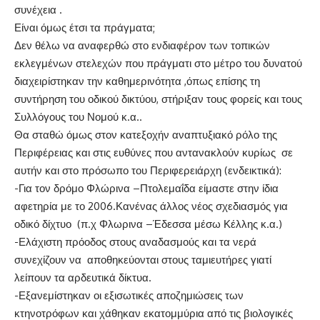
συνέχεια .
Είναι όμως έτσι τα πράγματα;
Δεν θέλω να αναφερθώ στο ενδιαφέρον των τοπικών
εκλεγμένων στελεχών που πράγματι στο μέτρο του δυνατού
διαχειρίστηκαν την καθημερινότητα ,όπως επίσης τη
συντήρηση του οδικού δικτύου, στήριξαν τους φορείς και τους
Συλλόγους του Νομού κ.α..
Θα σταθώ όμως στον κατεξοχήν αναπτυξιακό ρόλο της
Περιφέρειας και στις ευθύνες που αντανακλούν κυρίως σε
αυτήν και στο πρόσωπο του Περιφερειάρχη (ενδεικτικά):
-Για τον δρόμο Φλώρινα –Πτολεμαΐδα είμαστε στην ίδια
αφετηρία με το 2006.Κανένας άλλος νέος σχεδιασμός για
οδικό δίχτυο (π.χ Φλωρινα –Έδεσσα μέσω Κέλλης κ.α.)
-Ελάχιστη πρόοδος στους αναδασμούς και τα νερά
συνεχίζουν να αποθηκεύονται στους ταμιευτήρες γιατί
λείπουν τα αρδευτικά δίκτυα.
-Εξανεμίστηκαν οι εξισωτικές αποζημιώσεις των
κτηνοτρόφων και χάθηκαν εκατομμύρια από τις βιολογικές