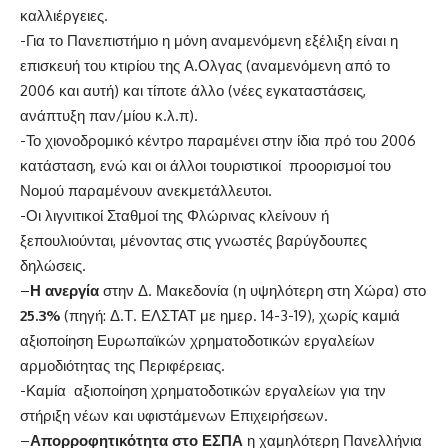
καλλιέργειες.
-Για το Πανεπιστήμιο η μόνη αναμενόμενη εξέλιξη είναι η
επισκευή του κτιρίου της Α.Ολγας (αναμενόμενη από το
2006 και αυτή) και τίποτε άλλο (νέες εγκαταστάσεις,
ανάπτυξη παν/μίου κ.λ.π).
-Το χιονοδρομικό κέντρο παραμένει στην ίδια πρό του 2006
κατάσταση, ενώ και οι άλλοι τουριστικοί προορισμοί του
Νομού παραμένουν ανεκμετάλλευτοι.
-Οι λιγνιτικοί Σταθμοί της Φλώρινας κλείνουν ή
ξεπουλιούνται, μένοντας στις γνωστές βαρύγδουπες
δηλώσεις.
–
Η ανεργία
στην Δ. Μακεδονία (η υψηλότερη στη Χώρα) στο
25.3%
(πηγή: Δ.Τ. ΕΛΣΤΑΤ με ημερ. 14-3-19), χωρίς καμιά
αξιοποίηση Ευρωπαϊκών χρηματοδοτικών εργαλείων
αρμοδιότητας της Περιφέρειας.
-Καμία αξιοποίηση χρηματοδοτικών εργαλείων για την
στήριξη νέων και υφιστάμενων Επιχειρήσεων.
–
Απορροφητικότητα στο ΕΣΠΑ
η χαμηλότερη Πανελλήνια