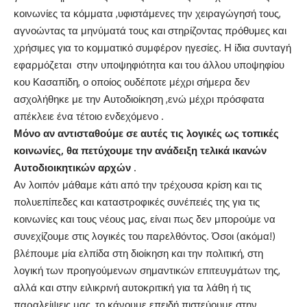
κοινωνίες τα κόμματα ,υφιστάμενες την χειραγώγησή τους,
αγνοώντας τα μηνύματά τους και στηρίζοντας πρόθυμες και
χρήσιμες για το κομματικό συμφέρον ηγεσίες. Η ίδια συνταγή
εφαρμόζεται στην υποψηφιότητα και του άλλου υποψηφίου
κου Κασαπίδη, ο οποίος ουδέποτε μέχρι σήμερα δεν
ασχολήθηκε με την Αυτοδιοίκηση ,ενώ μέχρι πρόσφατα
απέκλειε ένα τέτοιο ενδεχόμενο .
Μόνο αν αντισταθούμε σε αυτές τις λογικές ως τοπικές
κοινωνίες, θα πετύχουμε την ανάδειξη τελικά ικανών
Αυτοδιοικητικών αρχών
.
Αν λοιπόν μάθαμε κάτι από την τρέχουσα κρίση και τις
πολυεπίπεδες και καταστροφικές συνέπειές της για τις
κοινωνίες και τους νέους μας, είναι πως δεν μπορούμε να
συνεχίζουμε στις λογικές του παρελθόντος. Όσοι (ακόμα!)
βλέπουμε μία ελπίδα στη διοίκηση και την πολιτική, στη
λογική των προηγούμενων σημαντικών επιτευγμάτων της,
αλλά και στην ειλικρινή αυτοκριτική για τα λάθη ή τις
παραλείψεις μας, το κάνουμε επειδή πιστεύουμε στην