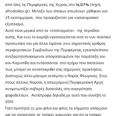
από όλες τις Περιφέρειες της Χώρας στο
16,87%
(πηγή:
aftodioikisi.gr). Μεταξύ των όποιων απωλειών χάθηκαν και
24 εκατομμύρια, που προορίζονταν για νοσοκομειακό
εξοπλισμό.
Αυτά είναι μερικά από τα <επιτεύγματα> της περιόδου
αυτής. Και ενώ το καράβι εγκαταλείπεται από το νυν πολιτικό
προσωπικό του για άλλα λιμάνια ,ενώ σημαντικός αριθμός
περιφερειακών Συμβούλων της Περιφέρειας εγκαταλείπουν
ανεξαρτητοποιούμενοι, απογοητευμένοι την παράταξη του
κου Καρυπίδη και εντάσσονται στο σχήμα που πιστεύουν
πως μπορεί να ανταποκριθεί στις σημερινές προκλήσεις.
Δυστυχώς άλλο μήνυμα εκπέμπει ο Νομός Φλώρινας. Ενώ
στους άλλους Νομούς η απερχόμενη Περιφερειακή Αρχή
αντιμετωπίζει σοβαρές δυσκολίες στη συγκρότηση
ψηφοδελτίων. Αντίστροφα δηλαδή με αυτό που συνέβη το
2014.
Γιατί αγαπητοί, ες μου φίλοι και φίλες τα κόμματα υπάρχουν
για να υπηρετούν τις τοπικές κοινωνίες και όχι οι τοπικές