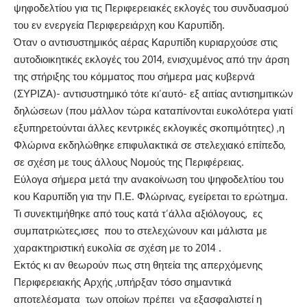
ψηφοδελτίου για τις Περιφερειακές εκλογές του συνδυασμού
του εν ενεργεία Περιφερειάρχη κου Καρυπίδη.
Όταν ο αντισυστημικός αέρας Καρυπίδη κυριαρχούσε στις
αυτοδιοικητικές εκλογές του 2014, ενισχυμένος από την άρση
της στήριξης του κόμματος που σήμερα μας κυβερνά
(ΣΥΡΙΖΑ)- αντισυστημικό τότε κι’αυτό- εξ αιτίας αντισημιτικών
δηλώσεων (που μάλλον τώρα καταπίνονται ευκολότερα γιατί
εξυπηρετούνται άλλες κεντρικές εκλογικές σκοπιμότητες) ,η
Φλώρινα εκδηλώθηκε επιφυλακτικά σε στελεχιακό επίπεδο,
σε σχέση με τους άλλους Νομούς της Περιφέρειας.
Εύλογα σήμερα μετά την ανακοίνωση του ψηφοδελτίου του
κου Καρυπίδη για την Π.Ε. Φλώρινας, εγείρεται το ερώτημα.
Τι συνεκτιμήθηκε από τους κατά τ’άλλα αξιόλογους, ες
συμπατριώτες,ισες που το στελεχώνουν και μάλιστα με
χαρακτηριστική ευκολία σε σχέση με το 2014 .
Εκτός κι αν θεωρούν πως στη θητεία της απερχόμενης
Περιφερειακής Αρχής ,υπήρξαν τόσο σημαντικά
αποτελέσματα των οποίων πρέπει να εξασφαλιστεί η