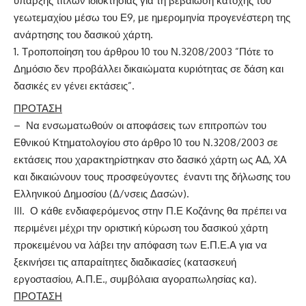
ύπαρξης τίτλων ιδιοκτησίας για τη βεβαίωση κατοχής του
γεωτεμαχίου μέσω του Ε9, με ημερομηνία προγενέστερη της
ανάρτησης του δασικού χάρτη.
Τροποποίηση του άρθρου 10 του Ν.3208/2003 ”Πότε το
Δημόσιο δεν προβάλλει δικαιώματα κυριότητας σε δάση και
δασικές εν γένει εκτάσεις”.
ΠΡΟΤΑΣΗ
– Να ενσωματωθούν οι αποφάσεις των επιτροπών του
Εθνικού Κτηματολογίου στο άρθρο 10 του Ν.3208/2003 σε
εκτάσεις που χαρακτηρίστηκαν στο δασικό χάρτη ως ΑΔ, XA
και δικαιώνουν τους προσφεύγοντες έναντι της δήλωσης του
Ελληνικού Δημοσίου (Δ/νσεις Δασών).
III. Ο κάθε ενδιαφερόμενος στην Π.Ε Κοζάνης θα πρέπει να
περιμένει μέχρι την οριστική κύρωση του δασικού χάρτη
προκειμένου να λάβει την απόφαση των Ε.Π.Ε.Α για να
ξεκινήσει τις απαραίτητες διαδικασίες (κατασκευή
εργοστασίου, Α.Π.Ε., συμβόλαια αγοραπωλησίας κα).
ΠΡΟΤΑΣΗ