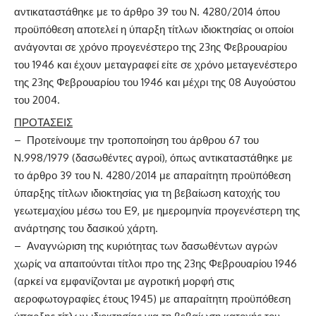
αντικαταστάθηκε με το άρθρο 39 του N. 4280/2014 όπου
προϋπόθεση αποτελεί η ύπαρξη τίτλων ιδιοκτησίας οι οποίοι
ανάγονται σε χρόνο προγενέστερο της 23ης Φεβρουαρίου
του 1946 και έχουν μεταγραφεί είτε σε χρόνο μεταγενέστερο
της 23ης Φεβρουαρίου του 1946 και μέχρι της 08 Αυγούστου
του 2004.
ΠΡΟΤΑΣΕΙΣ
– Προτείνουμε την τροποποίηση του άρθρου 67 του
N.998/1979 (δασωθέντες αγροί), όπως αντικαταστάθηκε με
το άρθρο 39 του N. 4280/2014 με απαραίτητη προϋπόθεση
ύπαρξης τίτλων ιδιοκτησίας για τη βεβαίωση κατοχής του
γεωτεμαχίου μέσω του Ε9, με ημερομηνία προγενέστερη της
ανάρτησης του δασικού χάρτη.
– Αναγνώριση της κυριότητας των δασωθέντων αγρών
χωρίς να απαιτούνται τίτλοι προ της 23ης Φεβρουαρίου 1946
(αρκεί να εμφανίζονται με αγροτική μορφή στις
αεροφωτογραφίες έτους 1945) με απαραίτητη προϋπόθεση