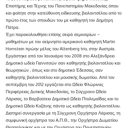
Επιστήμης και Τέχνης του Πανεπιστημίου Μακεδονίας όπου
και φοίτητε στην κατεύθυνση ειδίκευσης βιολοντσέλου από το
πρώτο έτος των σπουδών του με καθηγητή τον Δημήτρη
Πάτρα.
Έχει παρακολουθήσει επίσης σειρά σεμιναρίων –
μαθημάτων με τον αείμνηστο αμερικανό καθηγητή Martin
Hornstein πρώην μέλος του Altenberg trio, στην Αυστρία.
Εργάστηκε από τον Ιανουάριο του 2008 στο Αλεξάνδρειο
Δημοτικό ωδείο Γιαννιτσών σαν καθηγητής βιολοντσέλου και
θεωρητικών , όπως και στο δημοτικό Έδεσσας, σαν
καθηγητής βιολοντσέλου και μουσικής δωματίου. Από τον
σεπτέμβρη του 2012 εργάζεται στο Ωδείο Φλώρινας
Περιφέρειας Δυτικής Μακεδονίας, το Σύγχρονο Ωδείο
Λάρισας, το Βαρβούτειο Δημοτικό Ωδείο Πτολεμαΐδας και το
Δημοτικό Ωδείο Κοζάνης πάντα ως καθηγητής βιολοντσέλου.
Διατηρεί συνεργασία με τη Σύγχρονη Ορχήστρα Λάρισας, τη
συμφωνική ορχήστρα του Α.Π.Θ., την Ορχήστρα Δωματίου
Θεσσαλονίκης και με την Ορχήστρα του Πανεπιστημίου