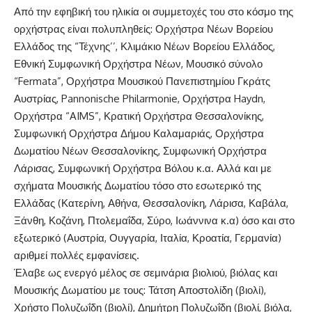
Από την εφηβική του ηλικία οι συμμετοχές του στο κόσμο της
ορχήστρας είναι πολυπληθείς: Ορχήστρα Νέων Βορείου
Ελλάδος της “Τέχνης’’, Κλιμάκιο Νέων Βορείου Ελλάδος,
Εθνική Συμφωνική Ορχήστρα Νέων, Μουσικό σύνολο
“Fermata”, Ορχήστρα Μουσικού Πανεπιστημίου Γκράτς
Αυστρίας, Pannonische Philarmonie, Ορχήστρα Haydn,
Ορχήστρα “AIMS”, Κρατική Ορχήστρα Θεσσαλονίκης,
Συμφωνική Ορχήστρα Δήμου Καλαμαριάς, Ορχήστρα
Δωματίου Νέων Θεσσαλονίκης, Συμφωνική Ορχήστρα
Λάρισας, Συμφωνική Ορχήστρα Βόλου κ.α. Αλλά και με
σχήματα Μουσικής Δωματίου τόσο στο εσωτερικό της
Ελλάδας (Κατερίνη, Αθήνα, Θεσσαλονίκη, Λάρισα, Καβάλα,
Ξάνθη, Κοζάνη, Πτολεμαΐδα, Σύρο, Ιωάννινα κ.α) όσο και στο
εξωτερικό (Αυστρία, Ουγγαρία, Ιταλία, Κροατία, Γερμανία)
αριθμεί πολλές εμφανίσεις.
Έλαβε ως ενεργό μέλος σε σεμινάρια βιολιού, βιόλας και
Μουσικής Δωματίου με τους: Τάτση Αποστολίδη (βιολί),
Χρήστο Πολυζωΐδη (βιολί), Δημήτρη Πολυζωΐδη (βιολί, βιόλα,