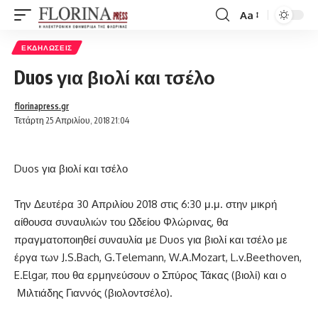
Aa
Font
Resizer
ΕΚΔΗΛΏΣΕΙΣ
Duos για βιολί και τσέλο
florinapress.gr
Τετάρτη 25 Απριλίου, 2018 21:04
Duos για βιολί και τσέλο
Την Δευτέρα 30 Απριλίου 2018 στις 6:30 μ.μ. στην μικρή
αίθουσα συναυλιών του Ωδείου Φλώρινας, θα
πραγματοποιηθεί συναυλία με Duos για βιολί και τσέλο με
έργα των J.S.Bach, G.Telemann, W.A.Mozart, L.v.Beethoven,
E.Elgar, που θα ερμηνεύσουν ο Σπύρος Τάκας (βιολί) και o
Μιλτιάδης Γιαννός (βιολοντσέλο).