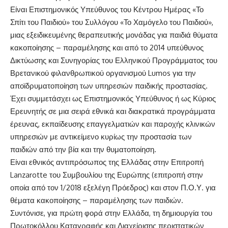
Είναι Επιστημονικός Υπεύθυνος του Κέντρου Ημέρας «Το
Σπίτι του Παιδιού» του Συλλόγου «Το Χαμόγελο του Παιδιού»,
μιας εξειδικευμένης θεραπευτικής μονάδας για παιδιά θύματα
κακοποίησης – παραμέλησης και από το 2014 υπεύθυνος
Δικτύωσης και Συνηγορίας του Ελληνικού Προγράμματος του
Βρετανικού φιλανθρωπικού οργανισμού Lumos για την
αποϊδρυματοποίηση των υπηρεσιών παιδικής προστασίας.
Έχει συμμετάσχει ως Επιστημονικός Υπεύθυνος ή ως Κύριος
Ερευνητής σε μια σειρά εθνικά και διακρατικά προγράμματα
έρευνας, εκπαίδευσης επαγγελματιών και παροχής κλινικών
υπηρεσιών με αντικείμενο κυρίως την προστασία των
παιδιών από την βία και την θυματοποίηση.
Είναι εθνικός αντιπρόσωπος της Ελλάδας στην Επιτροπή
Lanzarotte του Συμβουλίου της Ευρώπης (επιτροπή στην
οποία από τον 1/2018 εξελέγη Πρόεδρος) και στον Π.Ο.Υ. για
θέματα κακοποίησης – παραμέλησης των παιδιών.
Συντόνισε, για πρώτη φορά στην Ελλάδα, τη δημιουργία του
Πρωτοκόλλου Καταγραφής και Διαχείρισης περιστατικών