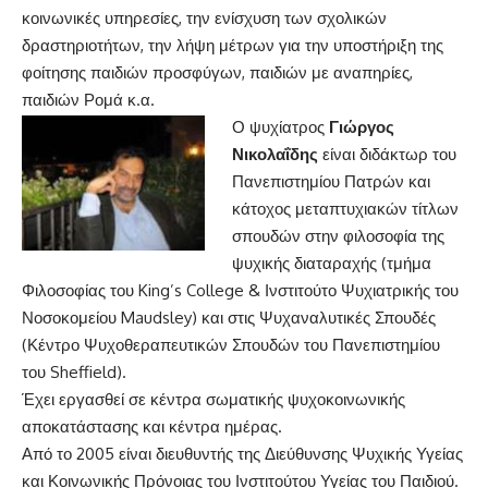
κοινωνικές υπηρεσίες, την ενίσχυση των σχολικών
δραστηριοτήτων, την λήψη μέτρων για την υποστήριξη της
φοίτησης παιδιών προσφύγων, παιδιών με αναπηρίες,
παιδιών Ρομά κ.α.
Ο ψυχίατρος
Γιώργος
Νικολαΐδης
είναι διδάκτωρ του
Πανεπιστημίου Πατρών και
κάτοχος μεταπτυχιακών τίτλων
σπουδών στην φιλοσοφία της
ψυχικής διαταραχής (τμήμα
Φιλοσοφίας του King’s College & Ινστιτούτο Ψυχιατρικής του
Νοσοκομείου Maudsley) και στις Ψυχαναλυτικές Σπουδές
(Κέντρο Ψυχοθεραπευτικών Σπουδών του Πανεπιστημίου
του Sheffield).
Έχει εργασθεί σε κέντρα σωματικής ψυχοκοινωνικής
αποκατάστασης και κέντρα ημέρας.
Από το 2005 είναι διευθυντής της Διεύθυνσης Ψυχικής Υγείας
και Κοινωνικής Πρόνοιας του Ινστιτούτου Υγείας του Παιδιού.