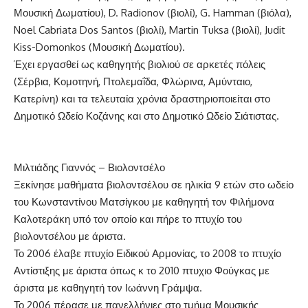
Μουσική Δωματίου), D. Radionov (βιολί), G. Hamman (βιόλα),
Noel Cabriata Dos Santos (βιολί), Martin Tuksa (βιολί), Judit
Kiss-Domonkos (Μουσική Δωματίου).
Έχει εργασθεί ως καθηγητής βιολιού σε αρκετές πόλεις
(Σέρβια, Κομοτηνή, Πτολεμαΐδα, Φλώρινα, Αμύνταιο,
Κατερίνη) και τα τελευταία χρόνια δραστηριοποιείται στο
Δημοτικό Ωδείο Κοζάνης και στο Δημοτικό Ωδείο Σιάτιστας.
Μιλτιάδης Γιαννός – Βιολοντσέλο
Ξεκίνησε μαθήματα βιολοντσέλου σε ηλικία 9 ετών στο ωδείο
του Κωνσταντίνου Ματσίγκου με καθηγητή τον Φιλήμονα
Καλοτεράκη υπό τον οποίο και πήρε το πτυχίο του
βιολοντσέλου με άριστα.
Το 2006 έλαβε πτυχίο Ειδικού Αρμονίας, το 2008 το πτυχίο
Αντίστιξης με άριστα όπως κ το 2010 πτυχιο Φούγκας με
άριστα με καθηγητή τον Ιωάννη Γράμψα.
Το 2006 πέρασε με πανελλήνιες στο τμήμα Μουσικής