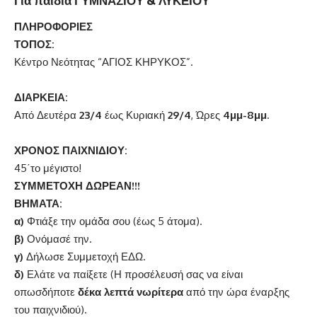
ΠΛΗΡΟΦΟΡΙΕΣ
ΤΟΠΟΣ:
Κέντρο Νεότητας “ΑΓΙΟΣ ΚΗΡΥΚΟΣ”.
ΔΙΑΡΚΕΙΑ:
Από Δευτέρα
23/4
έως Κυριακή
29/4
, Ώρες
4μμ-8μμ
.
ΧΡΟΝΟΣ ΠΑΙΧΝΙΔΙΟΥ:
45΄το μέγιστο!
ΣΥΜΜΕΤΟΧΗ
ΔΩΡΕΑΝ!!!
ΒΗΜΑΤΑ:
α)
Φτιάξε την ομάδα σου (έως 5 άτομα).
β)
Ονόμασέ την.
γ)
Δήλωσε Συμμετοχή
ΕΔΩ.
δ)
Ελάτε να παίξετε (Η προσέλευσή σας να είναι
οπωσδήποτε
δέκα λεπτά νωρίτερα
από την ώρα έναρξης
του παιχνιδιού).