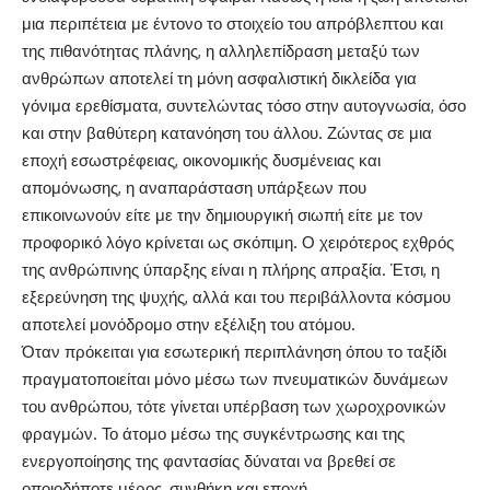
μια περιπέτεια με έντονο το στοιχείο του απρόβλεπτου και
της πιθανότητας πλάνης, η αλληλεπίδραση μεταξύ των
ανθρώπων αποτελεί τη μόνη ασφαλιστική δικλείδα για
γόνιμα ερεθίσματα, συντελώντας τόσο στην αυτογνωσία, όσο
και στην βαθύτερη κατανόηση του άλλου. Ζώντας σε μια
εποχή εσωστρέφειας, οικονομικής δυσμένειας και
απομόνωσης, η αναπαράσταση υπάρξεων που
επικοινωνούν είτε με την δημιουργική σιωπή είτε με τον
προφορικό λόγο κρίνεται ως σκόπιμη. Ο χειρότερος εχθρός
της ανθρώπινης ύπαρξης είναι η πλήρης απραξία. Έτσι, η
εξερεύνηση της ψυχής, αλλά και του περιβάλλοντα κόσμου
αποτελεί μονόδρομο στην εξέλιξη του ατόμου.
Όταν πρόκειται για εσωτερική περιπλάνηση όπου το ταξίδι
πραγματοποιείται μόνο μέσω των πνευματικών δυνάμεων
του ανθρώπου, τότε γίνεται υπέρβαση των χωροχρονικών
φραγμών. Το άτομο μέσω της συγκέντρωσης και της
ενεργοποίησης της φαντασίας δύναται να βρεθεί σε
οποιοδήποτε μέρος, συνθήκη και εποχή.