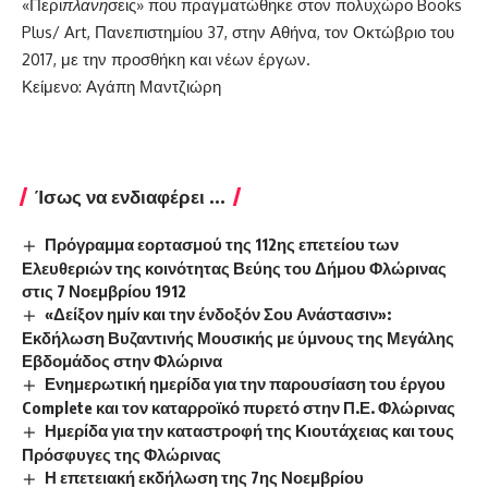
«Περι
πλανη
σεις» που πραγματώθηκε στον πολυχώρο Books
Plus/ Art, Πανεπιστημίου 37, στην Αθήνα, τον Οκτώβριο του
2017, με την προσθήκη και νέων έργων.
Κείμενο: Αγάπη Μαντζιώρη
Ίσως να ενδιαφέρει ...
Πρόγραμμα εορτασμού της 112ης επετείου των
Ελευθεριών της κοινότητας Βεύης του Δήμου Φλώρινας
στις 7 Νοεμβρίου 1912
«Δείξον ημίν και την ένδοξόν Σου Ανάστασιν»:
Εκδήλωση Βυζαντινής Μουσικής με ύμνους της Μεγάλης
Εβδομάδος στην Φλώρινα
Ενημερωτική ημερίδα για την παρουσίαση του έργου
Complete και τον καταρροϊκό πυρετό στην Π.Ε. Φλώρινας
Ημερίδα για την καταστροφή της Κιουτάχειας και τους
Πρόσφυγες της Φλώρινας
Η επετειακή εκδήλωση της 7ης Νοεμβρίου