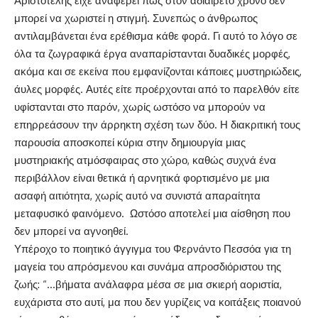
Αριστοτέλης είχε αναφέρει πως στον αδιαίρετο χρόνο δεν
μπορεί να χωριστεί η στιγμή. Συνεπώς ο άνθρωπος
αντιλαμβάνεται ένα ερέθισμα κάθε φορά. Γι αυτό το λόγο σε
όλα τα ζωγραφικά έργα αναπαρίστανται δυαδικές μορφές,
ακόμα και σε εκείνα που εμφανίζονται κάποιες μυστηριώδεις,
άυλες μορφές. Αυτές είτε προέρχονται από το παρελθόν είτε
υφίστανται στο παρόν, χωρίς ωστόσο να μπορούν να
επηρρεάσουν την άρρηκτη σχέση των δύο. Η διακριτική τους
παρουσία αποσκοπεί κύρια στην δημιουργία μιας
μυστηριακής ατμόσφαιρας στο χώρο, καθώς συχνά ένα
περιβάλλον είναι θετικά ή αρνητικά φορτισμένο με μια
ασαφή αιτιότητα, χωρίς αυτό να συνιστά απαραίτητα
μεταφυσικό φαινόμενο. Ωστόσο αποτελεί μια αίσθηση που
δεν μπορεί να αγνοηθεί.
Υπέροχο το ποιητικό άγγιγμα του Φερνάντο Πεσσόα για τη
μαγεία του απρόσμενου και συνάμα απροσδιόριστου της
ζωής: “…βήματα ανάλαφρα μέσα σε μια σκιερή αοριστία,
ευχάριστα στο αυτί, μα που δεν γυρίζεις να κοιτάξεις ποιανού