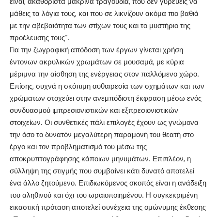
είναι, ακαθόριστα μακρινά τραγούδια, που δεν γυρεύεις να
μάθεις τα λόγια τους, και που σε λικνίζουν ακόμα πιο βαθιά
με την αβεβαιότητα των στίχων τους και το μυστήριο της
προέλευσης τους”.
Για την ζωγραφική απόδοση των έργων γίνεται χρήση
έντονων ακρυλικών χρωμάτων σε μουσαμά, με κύρια
μέριμνα την αίσθηση της ενέργειας στον παλλόμενο χώρο.
Επίσης, συχνά η σκόπιμη αυθαιρεσία των σχημάτων και των
χρώματων στοχεύει στην ανεμπόδιστη έκφραση μέσω ενός
συνδυασμού ιμπρεσιονιστικών και εξπρεσιονιστικών
στοιχείων. Οι συνθετικές πάλι επιλογές έχουν ως γνώμονα
την όσο το δυνατόν μεγαλύτερη παραμονή του θεατή στο
έργο και τον προβληματισμό του μέσω της
αποκρυπτογράφησης κάποιων μηνυμάτων. Επιπλέον, η
σύλληψη της στιγμής που συμβαίνει κάτι δυνατό αποτελεί
ένα άλλο ζητούμενο. Επιδιωκόμενος σκοπός είναι η ανάδειξη
του αληθινού και όχι του ωραιοποιημένου. Η συγκεκριμένη
εικαστική πρόταση αποτελεί συνέχεια της ομώνυμης έκθεσης