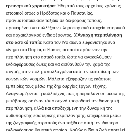
ερευνητικού χαρακτήρα:
Ήδη από τους αρχαίους χρόνους
ιστορικοί, όπως ο Ηρόδοτος και ο Παυσανίας,
πραγματοποιούσαν ταξίδια σε διάφορους τόπους,
προκειμένου να συλλέξουν πληροφοριακά στοιχεία ιστορικού
και αρχαιολογικού ενδιαφέροντος. β)
Άναρχη περιπλάνηση
στο αστικό τοπίο
: Κατά τον 19ο αιώνα εμφανίστηκε ένα
κίνημα στο Παρίσι, οι Flamer, οι οποίοι πρότειναν την
περιπλάνηση στο αστικό τοπίο, ώστε να ανακαλύψουν
ενδιαφέρουσες όψεις και να αισθανθούν την χαρά της
στιγμής στην πόλη, απαλλαγμένοι από την καταπίεση των
κοινωνικών νορμών. Μάλιστα εξέφραζαν τις εκάστοτε
εμπειρίες τους μέσω της δημιουργίας έργων τέχνης.
Αναγνωρίζοντας η καλλιτέχνις πως η περιπλάνηση μέσω της
μετάβασης σε έναν τόπο συχνά τροφοδοτεί την διανοητική
περιπλάνηση, αλλά και αποδεχόμενη την δυναμική της
αυθύπαρκτης εσωτερικής περιπλάνησης, επιχειρείται μέσω
της ζωγραφικής ατραπούς ένα ταξίδι σε αυτή την ιδιαίτερα
ενδιαφέρουσα θεματική σφαίρα. Καθώς η ίδια η ζωή αποτελεί