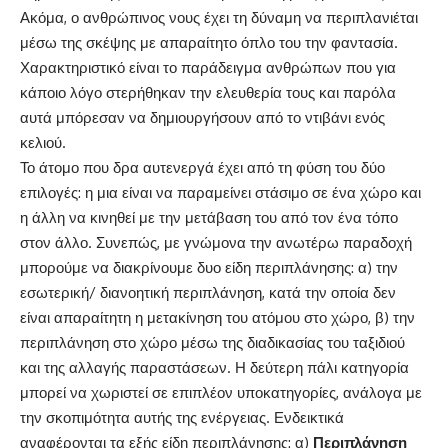
Ακόμα, ο ανθρώπινος νους έχει τη δύναμη να περιπλανιέται
μέσω της σκέψης με απαραίτητο όπλο του την φαντασία.
Χαρακτηριστικό είναι το παράδειγμα ανθρώπων που για
κάποιο λόγο στερήθηκαν την ελευθερία τους και παρόλα
αυτά μπόρεσαν να δημιουργήσουν από το ντιβάνι ενός
κελιού.
Το άτομο που δρα αυτενεργά έχει από τη φύση του δύο
επιλογές: η μια είναι να παραμείνει στάσιμο σε ένα χώρο και
η άλλη να κινηθεί με την μετάβαση του από τον ένα τόπο
στον άλλο. Συνεπώς, με γνώμονα την ανωτέρω παραδοχή
μπορούμε να διακρίνουμε δυο είδη περιπλάνησης: α) την
εσωτερική/ διανοητική περιπλάνηση, κατά την οποία δεν
είναι απαραίτητη η μετακίνηση του ατόμου στο χώρο, β) την
περιπλάνηση στο χώρο μέσω της διαδικασίας του ταξιδιού
και της αλλαγής παραστάσεων. Η δεύτερη πάλι κατηγορία
μπορεί να χωριστεί σε επιπλέον υποκατηγορίες, ανάλογα με
την σκοπιμότητα αυτής της ενέργειας. Ενδεικτικά
αναφέρονται τα εξής είδη περιπλάνησης: α)
Περιπλάνηση