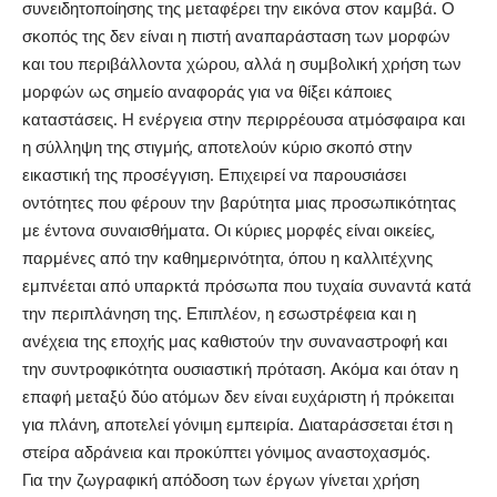
συνειδητοποίησης της μεταφέρει την εικόνα στον καμβά. Ο
σκοπός της δεν είναι η πιστή αναπαράσταση των μορφών
και του περιβάλλοντα χώρου, αλλά η συμβολική χρήση των
μορφών ως σημείο αναφοράς για να θίξει κάποιες
καταστάσεις. Η ενέργεια στην περιρρέουσα ατμόσφαιρα και
η σύλληψη της στιγμής, αποτελούν κύριο σκοπό στην
εικαστική της προσέγγιση. Επιχειρεί να παρουσιάσει
οντότητες που φέρουν την βαρύτητα μιας προσωπικότητας
με έντονα συναισθήματα. Οι κύριες μορφές είναι οικείες,
παρμένες από την καθημερινότητα, όπου η καλλιτέχνης
εμπνέεται από υπαρκτά πρόσωπα που τυχαία συναντά κατά
την περιπλάνηση της. Επιπλέον, η εσωστρέφεια και η
ανέχεια της εποχής μας καθιστούν την συναναστροφή και
την συντροφικότητα ουσιαστική πρόταση. Ακόμα και όταν η
επαφή μεταξύ δύο ατόμων δεν είναι ευχάριστη ή πρόκειται
για πλάνη, αποτελεί γόνιμη εμπειρία. Διαταράσσεται έτσι η
στείρα αδράνεια και προκύπτει γόνιμος αναστοχασμός.
Για την ζωγραφική απόδοση των έργων γίνεται χρήση