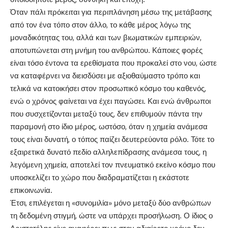
Όταν πάλι πρόκειται για περιπλάνηση μέσω της μετάβασης
από τον ένα τόπο στον άλλο, το κάθε μέρος λόγω της
μοναδικότητας του, αλλά και των βιωματικών εμπειριών,
αποτυπώνεται στη μνήμη του ανθρώπου. Κάποιες φορές
είναι τόσο έντονα τα ερεθίσματα που προκαλεί στο νου, ώστε
να καταφέρνει να διεισδύσει με αξιοθαύμαστο τρόπο και
τελικά να κατοικήσει στον προσωπικό κόσμο του καθενός,
ενώ ο χρόνος φαίνεται να έχει παγώσει. Και ενώ άνθρωποι
που συσχετίζονται μεταξύ τους, δεν επιθυμούν πάντα την
παραμονή στο ίδιο μέρος, ωστόσο, όταν η χημεία ανάμεσα
τους είναι δυνατή, ο τόπος παίζει δευτερεύοντα ρόλο. Τότε το
εξαιρετικά δυνατό πεδίο αλληλεπίδρασης ανάμεσα τους, η
λεγόμενη χημεία, αποτελεί τον πνευματικό εκείνο κόσμο που
υποσκελίζει το χώρο που διαδραματίζεται η εκάστοτε
επικοινωνία.
Έτσι, επιλέγεται η «συνομιλία» μόνο μεταξύ δύο ανθρώπων
τη δεδομένη στιγμή, ώστε να υπάρχει προσήλωση. Ο ίδιος ο