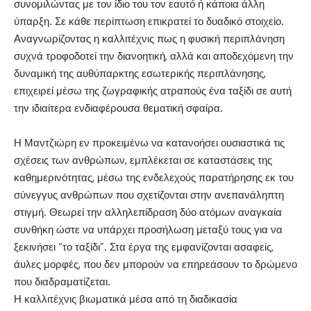
συνομιλώντας με τον ίδιο του τον εαυτό ή κάποια άλλη
ύπαρξη. Σε κάθε περίπτωση επικρατεί το δυαδικό στοιχείο.
Αναγνωρίζοντας η καλλιτέχνις πως η φυσική περιπλάνηση
συχνά τροφοδοτεί την διανοητική, αλλά και αποδεχόμενη την
δυναμική της αυθύπαρκτης εσωτερικής περιπλάνησης,
επιχειρεί μέσω της ζωγραφικής ατραπούς ένα ταξίδι σε αυτή
την ιδιαίτερα ενδιαφέρουσα θεματική σφαίρα.
Η Μαντζιώρη εν προκειμένω να κατανοήσει ουσιαστικά τις
σχέσεις των ανθρώπων, εμπλέκεται σε καταστάσεις της
καθημερινότητας, μέσω της ενδελεχούς παρατήρησης εκ του
σύνεγγυς ανθρώπων που σχετίζονται στην ανεπανάληπτη
στιγμή. Θεωρεί την αλληλεπίδραση δύο ατόμων αναγκαία
συνθήκη ώστε να υπάρχει προσήλωση μεταξύ τους για να
ξεκινήσει “το ταξίδι”. Στα έργα της εμφανίζονται ασαφείς,
άυλες μορφές, που δεν μπορούν να επηρεάσουν το δρώμενο
που διαδραματίζεται.
Η καλλιτέχνις βιωματικά μέσα από τη διαδικασία