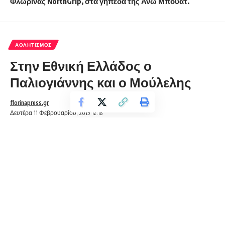
Φλώρινας NorthGrip, στα γήπεδα της Άνω Μπουάτ.
ΑΘΛΗΤΙΣΜΌΣ
Στην Εθνική Ελλάδος ο
Παλιογιάννης και ο Μούλελης
florinapress.gr
Δευτέρα 11 Φεβρουαρίου, 2019 12:18