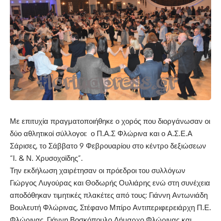
Με επιτυχία πραγματοποιήθηκε ο χορός που διοργάνωσαν οι
δύο αθλητικοί σύλλογοι: ο Π.Α.Σ Φλώρινα και ο Α.Σ.Ε.Α
Σάρισες, το Σάββατο 9 Φεβρουαρίου στο κέντρο δεξιώσεων
“Ι. & Ν. Χρυσοχοϊδης”.
Την εκδήλωση χαιρέτησαν οι πρόεδροι του συλλόγων
Γιώργος Λυγούρας και Θοδωρής Ουλιάρης ενώ στη συνέχεια
αποδόθηκαν τιμητικές πλακέτες από τους: Γιάννη Αντωνιάδη
Βουλευτή Φλώρινας, Στέφανο Μπίρο Αντιπεριφερειάρχη Π.Ε.
Φλώρινας, Γιάννη Βοσκόπουλο Δήμαρχο Φλώρινας και