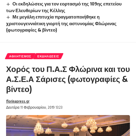
Οι εκδηλώσεις για τον εορτασμό της 109ης επετείου
των Ελευθερίων της Κέλλης
Με μεγάλη επιτυχία πραγματοποιήθηκε η
χριστουγεννιάτικη γιορτή της αστυνομίας Φλώρινας
(φωτογραφίες & βίντεο)
ΑΘΛΗΤΙΣΜΌΣ
ΕΚΔΗΛΏΣΕΙΣ
Χορός του Π.Α.Σ Φλώρινα και του
Α.Σ.Ε.Α Σάρισες (φωτογραφίες &
βίντεο)
florinapress.gr
Δευτέρα 11 Φεβρουαρίου, 2019 13:23