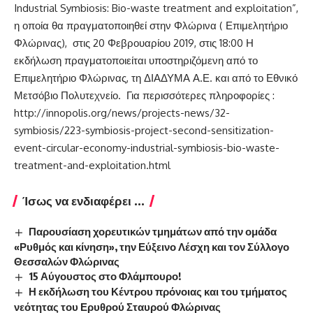
Industrial Symbiosis: Bio-waste treatment and exploitation”,
η οποία θα πραγματοποιηθεί στην Φλώρινα ( Επιμελητήριο
Φλώρινας), στις 20 Φεβρουαρίου 2019, στις 18:00 Η
εκδήλωση πραγματοποιείται υποστηριζόμενη από το
Επιμελητήριο Φλώρινας, τη ΔΙΑΔΥΜΑ Α.Ε. και από το Εθνικό
Μετσόβιο Πολυτεχνείο. Για περισσότερες πληροφορίες :
http://innopolis.org/news/projects-news/32-
symbiosis/223-symbiosis-project-second-sensitization-
event-circular-economy-industrial-symbiosis-bio-waste-
treatment-and-exploitation.html
Ίσως να ενδιαφέρει ...
Παρουσίαση χορευτικών τμημάτων από την ομάδα
«Ρυθμός και κίνηση», την Εύξεινο Λέσχη και τον Σύλλογο
Θεσσαλών Φλώρινας
15 Αύγουστος στο Φλάμπουρο!
Η εκδήλωση του Κέντρου πρόνοιας και του τμήματος
νεότητας του Ερυθρού Σταυρού Φλώρινας