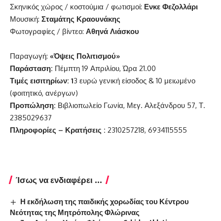
Σκηνικός χώρος / κοστούμια / φωτισμοί:
Ενκε Φεζολλάρι
Μουσική:
Σταμάτης Κραουνάκης
Φωτογραφίες / βίντεο:
Αθηνά Λιάσκου
Παραγωγή:
«Όψεις Πολιτισμού»
Παράσταση:
Πέμπτη 19 Απριλίου, Ώρα 21.00
Τιμές εισιτηρίων: 1
3 ευρώ γενική είσοδος & 10 μειωμένο
(φοιτητικό, ανέργων)
Προπώληση:
Βιβλιοπωλείο Γωνία, Μεγ. Αλεξάνδρου 57, Τ.
2385029637
Πληροφορίες – Κρατήσεις :
2310257218, 6934115555
Ίσως να ενδιαφέρει ...
Η εκδήλωση της παιδικής χορωδίας του Κέντρου
Νεότητας της Μητρόπολης Φλώρινας