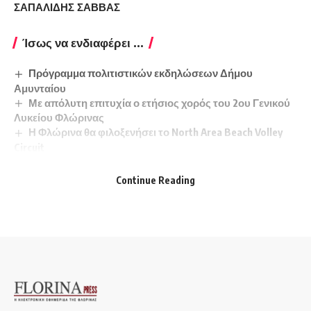
ΣΑΠΑΛΙΔΗΣ ΣΑΒΒΑΣ
Ίσως να ενδιαφέρει ...
Πρόγραμμα πολιτιστικών εκδηλώσεων Δήμου
Αμυνταίου
Με απόλυτη επιτυχία ο ετήσιος χορός του 2ου Γενικού
Λυκείου Φλώρινας
Η Φλώρινα θα φιλοξενήσει το North Area Beach Volley
Circuit
Διάλεξη της Εύας Γιαννακοπούλου στη Σχολή Καλών
Τεχνών
Continue Reading
Παρουσίαση του Α΄ τόμου του περιοδικού «Αλιάκμονος
ρους» της Εταιρείας Δυτικομακεδονικών Μελετών