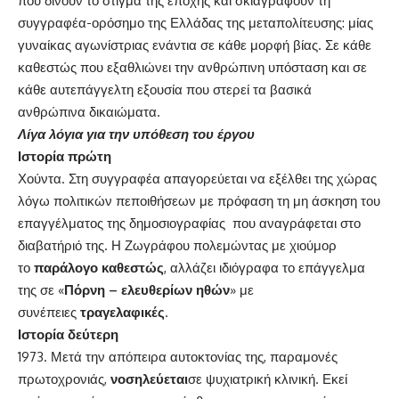
που δίνουν το στίγμα της εποχής και σκιαγραφούν τη
συγγραφέα-ορόσημο της Ελλάδας της μεταπολίτευσης: μίας
γυναίκας αγωνίστριας ενάντια σε κάθε μορφή βίας. Σε κάθε
καθεστώς που εξαθλιώνει την ανθρώπινη υπόσταση και σε
κάθε αυτεπάγγελτη εξουσία που στερεί τα βασικά
ανθρώπινα δικαιώματα.
Λίγα λόγια για την υπόθεση του έργου
Ιστορία πρώτη
Χούντα. Στη συγγραφέα απαγορεύεται να εξέλθει της χώρας
λόγω πολιτικών πεποιθήσεων με πρόφαση τη μη άσκηση του
επαγγέλματος της δημοσιογραφίας που αναγράφεται στο
διαβατήριό της. Η Ζωγράφου πολεμώντας με χιούμορ
το
παράλογο
καθεστώς
, αλλάζει ιδιόγραφα το επάγγελμα
της σε «
Πόρνη – ελευθερίων ηθών
» με
συνέπειες
τραγελαφικές
.
Ιστορία δεύτερη
Μετά την απόπειρα αυτοκτονίας της, παραμονές
πρωτοχρονιάς,
νοσηλεύεται
σε ψυχιατρική κλινική. Εκεί