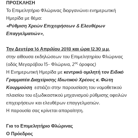
ΠΡΟΣΚΛΗΣΗ
Το Επιμελητήριο Φλώρινας διοργανώνει ενημερωτική
Ημερίδα με θέμα:
«Ρύθμιση Χρεών Επιχειρήσεων & Ελευθέρων
Επαγγελματιών»,
Την Δευτέρα 16 Απριλίου 2018 και ώρα
12.30 μ.μ.
στην αίθουσα εκδηλώσεων του Επιμελητηρίου Φλώρινας
ος
(οδός Μεγαρόβου 15- Φλώρινα, 2
όροφος)
Η Ενημερωτική Ημερίδα με
κεντρικό ομιλητή τον
Ειδικό
Γραμματέα Διαχείρισης Ιδιωτικού Χρέους κ. Φώτη
Κουρμούση
εστιάζει στην παρουσίαση του νομοθετικού
πλαισίου του εξωδικαστικού μηχανισμού ρύθμισης οφειλών
επιχειρήσεων και ελευθέρων επαγγελματιών.
Η παρουσία σας κρίνεται απαραίτητη.
Για το Επιμελητήριο Φλώρινας
Ο Πρόεδρος