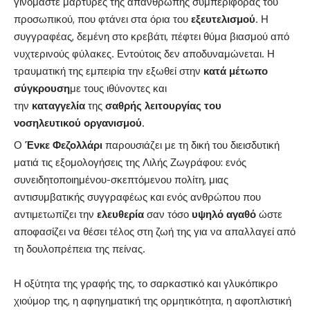
γινόμαστε μάρτυρες της απάνθρωπης συμπεριφοράς του
προσωπικού, που φτάνει στα όρια του
εξευτελισμού
. Η
συγγραφέας, δεμένη στο κρεβάτι, πέφτει θύμα βιασμού από
νυχτερινούς φύλακες. Εντούτοις δεν αποδυναμώνεται. Η
τραυματική της εμπειρία την εξωθεί στην
κατά μέτωπο
σύγκρουση
με τους ιθύνοντες και
την
καταγγελία
της
σαθρής
λειτουργίας
του
νοσηλευτικού
οργανισμού
.
Ο
Ένκε Φεζολλάρι
παρουσιάζει με τη δική του διεισδυτική
ματιά τις εξομολογήσεις της Λιλής Ζωγράφου: ενός
συνειδητοποιημένου-σκεπτόμενου πολίτη, μιας
αντισυμβατικής συγγραφέως και ενός ανθρώπου που
αντιμετωπίζει την
ελευθερία
σαν τόσο
υψηλό
αγαθό
ώστε
αποφασίζει να θέσει τέλος στη ζωή της για να απαλλαγεί από
τη δουλοπρέπεια της πείνας.
Η οξύτητα της γραφής της, το σαρκαστικό και γλυκόπικρο
χιούμορ της, η αφηγηματική της ορμητικότητα, η αφοπλιστική