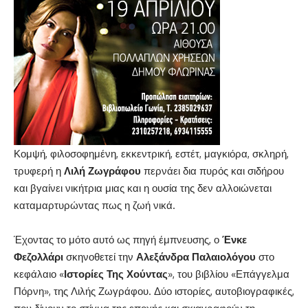
Κομψή, φιλοσοφημένη, εκκεντρική, εστέτ, μαγκιόρα, σκληρή,
τρυφερή η
Λιλή Ζωγράφου
περνάει δια πυρός και σιδήρου
και βγαίνει νικήτρια μιας και η ουσία της δεν αλλοιώνεται
καταμαρτυρώντας πως η ζωή νικά.
Έχοντας το μότο αυτό ως πηγή έμπνευσης, ο
Ένκε
Φεζολλάρι
σκηνοθετεί την
Αλεξάνδρα Παλαιολόγου
στο
κεφάλαιο «
Ιστορίες Της Χούντας
», του βιβλίου «Επάγγελμα
Πόρνη», της Λιλής Ζωγράφου. Δύο ιστορίες, αυτοβιογραφικές,