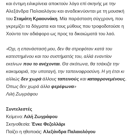
και έντιμη ειλικρίνεια αποκτούν λόγο επί σκηνής με την
Αλεξάνδρα Παλαιολόγου και αναδεικνύονται με τη μουσική
του
Σταμάτη
Κραουνάκη
. Μία παράσταση σύγχρονη, που
γκρεμίζει τα δόγματα και τους μύθους που τροφοδοτούσε η
Χούντα τον αδιάφορο ως προς τα δικαιώματά του λαό.
«Όχι, η επανάστασή μου, δεν θα στρεφόταν κατά του
κατεστημένου και του συστήματός του, αλλά εναντίον
εκείνων
που το ανέχονται
. Θα σκότωνα, θα τσάκιζα την
κακομοιριά, την υποταγή, την ταπεινοφροσύνη. Η γη έτσι κι
αλλιώς
δεν χωρά
άλλους
ταπεινούς
και
καταφρονεμένους
.
Όπως δεν χωρά άλλα
φερέφωνα
»
Λιλή Ζωγράφου
Συντελεστές
Κείμενο:
Λιλή Ζωγράφου
Σκηνοθεσία:
Ένκε Φεζολλάρι
Παίζει η ηθοποιός:
Αλεξάνδρα Παλαιολόγου