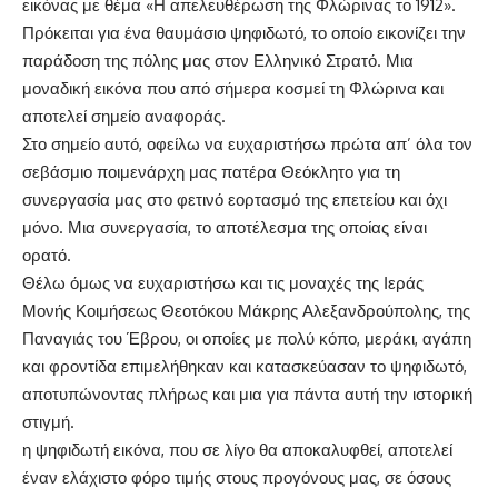
εικόνας με θέμα «Η απελευθέρωση της Φλώρινας το 1912».
Πρόκειται για ένα θαυμάσιο ψηφιδωτό, το οποίο εικονίζει την
παράδοση της πόλης μας στον Ελληνικό Στρατό. Μια
μοναδική εικόνα που από σήμερα κοσμεί τη Φλώρινα και
αποτελεί σημείο αναφοράς.
Στο σημείο αυτό, οφείλω να ευχαριστήσω πρώτα απ’ όλα τον
σεβάσμιο ποιμενάρχη μας πατέρα Θεόκλητο για τη
συνεργασία μας στο φετινό εορτασμό της επετείου και όχι
μόνο. Μια συνεργασία, το αποτέλεσμα της οποίας είναι
ορατό.
Θέλω όμως να ευχαριστήσω και τις μοναχές της Ιεράς
Μονής Κοιμήσεως Θεοτόκου Μάκρης Αλεξανδρούπολης, της
Παναγιάς του Έβρου, οι οποίες με πολύ κόπο, μεράκι, αγάπη
και φροντίδα επιμελήθηκαν και κατασκεύασαν το ψηφιδωτό,
αποτυπώνοντας πλήρως και μια για πάντα αυτή την ιστορική
στιγμή.
η ψηφιδωτή εικόνα, που σε λίγο θα αποκαλυφθεί, αποτελεί
έναν ελάχιστο φόρο τιμής στους προγόνους μας, σε όσους