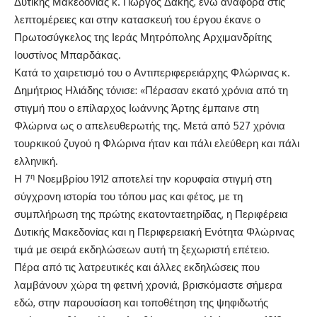
Δυτικής Μακεδονίας κ. Γιώργος Δακής, ενώ αναφορά στις
λεπτομέρειες και στην κατασκευή του έργου έκανε ο
Πρωτοσύγκελος της Ιεράς Μητρόπολης Αρχιμανδρίτης
Ιουστίνος Μπαρδάκας.
Κατά το χαιρετισμό του ο Αντιπεριφερειάρχης Φλώρινας κ.
Δημήτριος Ηλιάδης τόνισε: «Πέρασαν εκατό χρόνια από τη
στιγμή που ο επίλαρχος Ιωάννης Άρτης έμπαινε στη
Φλώρινα ως ο απελευθερωτής της. Μετά από 527 χρόνια
τουρκικού ζυγού η Φλώρινα ήταν και πάλι ελεύθερη και πάλι
ελληνική.
η
Η 7
Νοεμβρίου 1912 αποτελεί την κορυφαία στιγμή στη
σύγχρονη ιστορία του τόπου μας και φέτος, με τη
συμπλήρωση της πρώτης εκατονταετηρίδας, η Περιφέρεια
Δυτικής Μακεδονίας και η Περιφερειακή Ενότητα Φλώρινας
τιμά με σειρά εκδηλώσεων αυτή τη ξεχωριστή επέτειο.
Πέρα από τις λατρευτικές και άλλες εκδηλώσεις που
λαμβάνουν χώρα τη φετινή χρονιά, βρισκόμαστε σήμερα
εδώ, στην παρουσίαση και τοποθέτηση της ψηφιδωτής