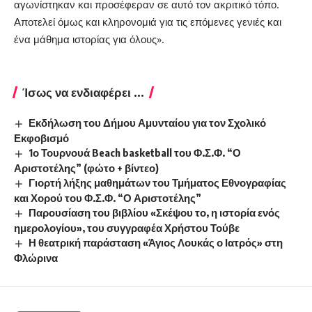
αγωνίστηκαν και προσέφεραν σε αυτό τον ακριτικό τόπο.
Αποτελεί όμως και κληρονομιά για τις επόμενες γενιές και
ένα μάθημα ιστορίας για όλους».
Ίσως να ενδιαφέρει ...
Εκδήλωση του Δήμου Αμυνταίου για τον Σχολικό
Εκφοβισμό
1ο Τουρνουά Beach basketball του Φ.Σ.Φ. “Ο
Αριστοτέλης” (φώτο + βίντεο)
Γιορτή λήξης μαθημάτων του Τμήματος Εθνογραφίας
και Χορού του Φ.Σ.Φ. “Ο Αριστοτέλης”
Παρουσίαση του βιβλίου «Σκέψου το, η ιστορία ενός
ημερολογίου», του συγγραφέα Χρήστου Τούβε
Η θεατρική παράσταση «Άγιος Λουκάς ο Ιατρός» στη
Φλώρινα