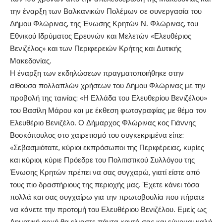
την έναρξη των Βαλκανικών Πολέμων σε συνεργασία του
Δήμου Φλώρινας, της Ένωσης Κρητών Ν. Φλώρινας, του
Εθνικού Ιδρύματος Ερευνών και Μελετών «Ελευθέριος
Βενιζέλος» και των Περιφερειών Κρήτης και Δυτικής
Μακεδονίας.
Η έναρξη των εκδηλώσεων πραγματοποιήθηκε στην
αίθουσα πολλαπλών χρήσεων του Δήμου Φλώρινας με την
προβολή της ταινίας: «Η Ελλάδα του Ελευθερίου Βενιζέλου»
του Βασίλη Μάρου και με έκθεση φωτογραφίας με θέμα τον
Ελευθέριο Βενιζέλο. Ο Δήμαρχος Φλώρινας κος Γιάννης
Βοσκόπουλος στο χαιρετισμό του συγκεκριμένα είπε:
«Σεβασμιότατε, κύριοι εκπρόσωποι της Περιφέρειας, κυρίες
και κύριοι, κύριε Πρόεδρε του Πολιτιστικού Συλλόγου της
Ένωσης Κρητών πρέπει να σας συγχαρώ, γιατί είστε από
τους πιο δραστήριους της περιοχής μας. Έχετε κάνει τόσα
πολλά και σας συγχαίρω για την πρωτοβουλία που πήρατε
να κάνετε την προτομή του Ελευθέριου Βενιζέλου. Εμείς ως
Δημοτική αρχή θα είμαστε πάντα κοντά σας και εύχομαι καλή