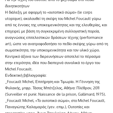
δυνητικοτήτων
Η διάλεξη, με αφορμή το «ουτοπικό σώμα» (le corps
utopique), ακολουθεί τη σκέψη του Michel Foucault γύρω
από τις έννοιες της υποκειμενικότητας και της ελευθερίας, και
επιχειρεί, με βάση τη συγκεκριμένη συλλογιστική πορεία,
αναγνώσεις επιτελεστικών δράσεων τέχνης (performance
art), ώστε να ανατροφοδοτήσει το πεδίο σκέψης γύρω από τη
σωματικότητα, την υποκειμενικότητα και τον υλικό χώρο.
Κεντρικό άξονα των διερευνήσεων αποτελεί το πέρασμα
στην ετερότητα, ιδέα που διαπερνά συνολικά το έργο του
Michel Foucault.
Ενδεικτική βιβλιογραφία:
_Foucault Michel, Επιτήρηση και Τιμωρία. Η Γέννηση της
Φυλακής, μτφρ. Τάσος Μπέτζελος, Αθήνα: Πλέθρον, 2011
(Surveiller et punir. Naissance de la prison, Gallimard, 1975).
_Foucault Michel, «Το ουτοπικό σώμα», στο Michel Foucault,
Παναγιώτης Καλαμαράς (γεν. επιμ.), Ουτοπίες και