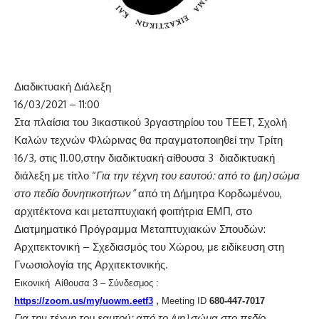
Διαδικτυακή Διάλεξη
16/03/2021 – 11:00
Στα πλαίσια του 3ικαστικού 3ργαστηρίου του ΤΕΕΤ, Σχολή
Καλών τεχνών Φλώρινας θα πραγματοποιηθεί την Τρίτη
16/3, στις 11.00,στην διαδικτυακή αίθουσα 3 διαδικτυακή
διάλεξη με τίτλο “
Για την τέχνη του εαυτού: από το (μη) σώμα
στο πεδίο δυνητικοτήτων”
από τη Δήμητρα Κορδωμένου,
αρχιτέκτονα και μεταπτυχιακή φοιτήτρια ΕΜΠ, στο
Διατμηματικό Πρόγραμμα Μεταπτυχιακών Σπουδών:
Αρχιτεκτονική – Σχεδιασμός του Χώρου, με ειδίκευση στη
Γνωσιολογία της Αρχιτεκτονικής.
Εικονική Αίθουσα 3 – Σύνδεσμος :
,
https
://
zoom
.
us
/
my
/
uowm
.
eetf
3
Meeting ID
680-447-7017
Για την τέχνη του εαυτού: από το (μη) σώμα στο πεδίο