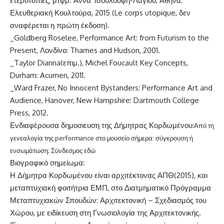
ετεροτοπίες, μτφρ. Άννα Τσουλούφη-Λάγιου, Αθήνα:
Ελευθεριακή Κουλτούρα, 2015 (Le corps utopique, δεν
αναφέρεται η πρώτη έκδοση).
_Goldberg Roselee, Performance Art: from Futurism to the
Present, Λονδίνο: Thames and Hudson, 2001.
_Taylor Dianna(επιμ.), Michel Foucault Key Concepts,
Durham: Acumen, 2011.
_Ward Frazer, No Innocent Bystanders: Performance Art and
Audience, Hanover, New Hampshire: Dartmouth College
Press, 2012.
Ενδιαφέρουσα δημοσιευση της Δήμητρας Κορδωμένου:
Από τη
γενεαλογία της performance στο μουσείο σήμερα: σύγκρουση ή
ενσωμάτωση; Σύνδεσμος
εδώ
Βιογραφικό σημείωμα:
Η Δήμητρα Κορδωμένου είναι αρχιτέκτονας ΑΠΘ(2015), και
μεταπτυχιακή φοιτήτρια ΕΜΠ, στο Διατμηματικό Πρόγραμμα
Μεταπτυχιακών Σπουδών: Αρχιτεκτονική – Σχεδιασμός του
Χώρου, με ειδίκευση στη Γνωσιολογία της Αρχιτεκτονικής.