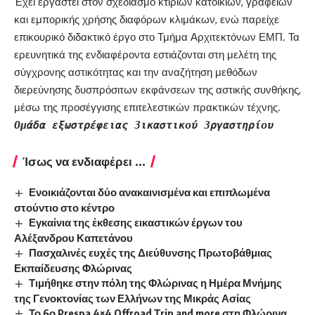
Έχει εργαστεί στον σχεδιασμό κτιρίων κατοικιών, γραφείων
και εμπορικής χρήσης διαφόρων κλιμάκων, ενώ παρείχε
επικουρικό διδακτικό έργο στο Τμήμα Αρχιτεκτόνων ΕΜΠ. Τα
ερευνητικά της ενδιαφέροντα εστιάζονται στη μελέτη της
σύγχρονης αστικότητας και την αναζήτηση μεθόδων
διερεύνησης δυσπρόσιτων εκφάνσεων της αστικής συνθήκης,
μέσω της προσέγγισης επιτελεστικών πρακτικών τέχνης.
Ομάδα εξωστρέφειας 3ικαστικού 3ργαστηρίου
Ίσως να ενδιαφέρει ...
Ενοικιάζονται δύο ανακαινισμένα και επιπλωμένα
στούντιο στο κέντρο
Εγκαίνια της έκθεσης εικαστικών έργων του
Αλέξανδρου Καπετάνου
Πασχαλινές ευχές της Διεύθυνσης Πρωτοβάθμιας
Εκπαίδευσης Φλώρινας
Τιμήθηκε στην πόλη της Φλώρινας η Ημέρα Μνήμης
της Γενοκτονίας των Ελλήνων της Μικράς Ασίας
Το 6ο Prespa 4×4 Offroad Τrip and more στη Φλώρινα