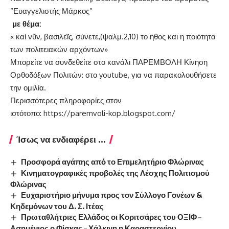
“Ευαγγελιστής Μάρκος”
με θέμα:
« καὶ νῦν, βασιλεῖς, σύνετε,(ψαλμ.2,10) το ήθος και η ποιότητα
των πολιτειακών αρχόντων»
Μπορείτε να συνδεθείτε στο κανάλι ΠΑΡΕΜΒΟΛΗ Κίνηση
Ορθοδόξων Πολιτών: στο youtube, για να παρακολουθήσετε
την ομιλία.
Περισσότερες πληροφορίες στον
ιστότοπο:
https://paremvoli-kop.blogspot.com/
Ίσως να ενδιαφέρει ...
Προσφορά αγάπης από το Επιμελητήριο Φλώρινας
Κινηματογραφικές προβολές της Λέσχης Πολιτισμού
Φλώρινας
Ευχαριστήριο μήνυμα προς τον Σύλλογο Γονέων &
Κηδεμόνων του Δ. Σ. Ιτέας
Πρωταθλήτριες Ελλάδος οι Κοριτσάρες του ΟΞΙΦ –
Ασημένιος ο Φίσκας – Χάλκινη η Καραστεργίου