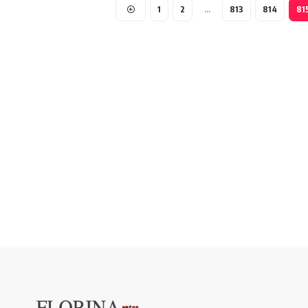
1
2
…
813
814
81