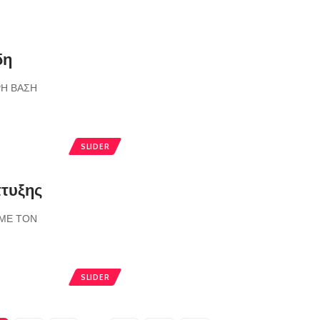
δη
ΡΗ ΒΑΣΗ
SLIDER
πτυξης
 ΜΕ ΤΟΝ
SLIDER