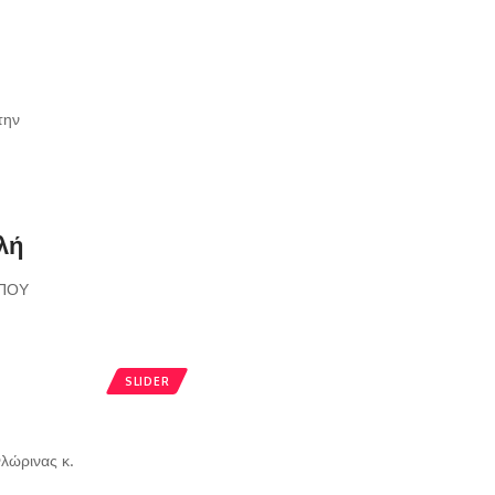
την
λή
 ΠΟΥ
SLIDER
λώρινας κ.