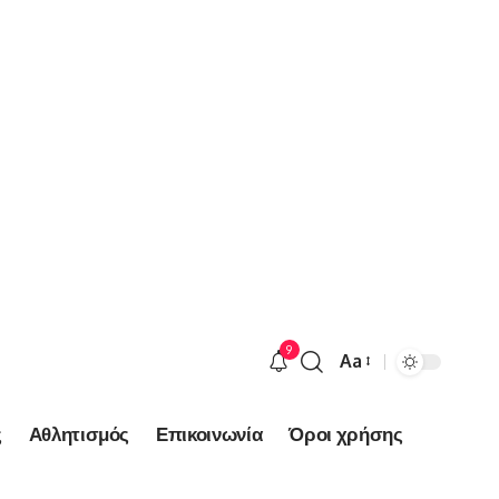
9
Aa
Font
Resizer
ς
Αθλητισμός
Επικοινωνία
Όροι χρήσης