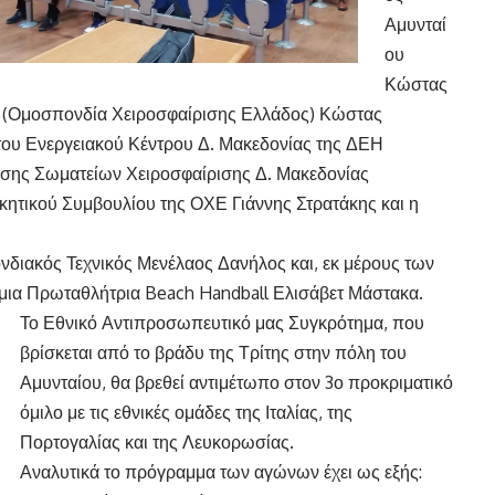
Αμυνταί
ου
Κώστας
Ε (Ομοσπονδία Χειροσφαίρισης Ελλάδος) Κώστας
του Ενεργειακού Κέντρου Δ. Μακεδονίας της ΔΕΗ
σης Σωματείων Χειροσφαίρισης Δ. Μακεδονίας
κητικού Συμβουλίου της ΟΧΕ Γιάννης Στρατάκης και η
νδιακός Τεχνικός Μενέλαος Δανήλος και, εκ μέρους των
σμια Πρωταθλήτρια Beach Handball Ελισάβετ Μάστακα.
Το Εθνικό Αντιπροσωπευτικό μας Συγκρότημα, που
βρίσκεται από το βράδυ της Τρίτης στην πόλη του
Αμυνταίου, θα βρεθεί αντιμέτωπο στον 3ο προκριματικό
όμιλο με τις εθνικές ομάδες της Ιταλίας, της
Πορτογαλίας και της Λευκορωσίας.
Αναλυτικά το πρόγραμμα των αγώνων έχει ως εξής: