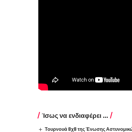
Ίσως να ενδιαφέρει ...
Τουρνουά 8χ8 της Ένωσης Αστυνομικώ