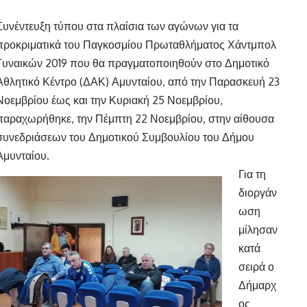
Συνέντευξη τύπου στα πλαίσια των αγώνων για τα
προκριματικά του Παγκοσμίου Πρωταθλήματος Χάντμπολ
Γυναικών 2019 που θα πραγματοποιηθούν στο Δημοτικό
Αθλητικό Κέντρο (ΔΑΚ) Αμυνταίου, από την Παρασκευή 23
Νοεμβρίου έως και την Κυριακή 25 Νοεμβρίου,
παραχωρήθηκε, την Πέμπτη 22 Νοεμβρίου, στην αίθουσα
συνεδριάσεων του Δημοτικού Συμβουλίου του Δήμου
Αμυνταίου.
Για τη
διοργάν
ωση
μίλησαν
κατά
σειρά ο
Δήμαρχ
ος