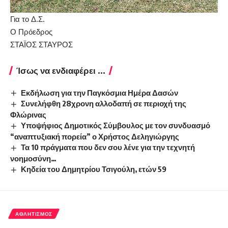
Για το Δ.Σ.
Ο Πρόεδρος
ΣΤΑΪΟΣ ΣΤΑΥΡΟΣ
Ίσως να ενδιαφέρει ...
Εκδήλωση για την Παγκόσμια Ημέρα Δασών
Συνελήφθη 28χρονη αλλοδαπή σε περιοχή της
Φλώρινας
Υποψήφιος Δημοτικός Σύμβουλος με τον συνδυασμό
“αναπτυξιακή πορεία” ο Χρήστος Δεληγιώργης
Τα 10 πράγματα που δεν σου λένε για την τεχνητή
νοημοσύνη…
Κηδεία του Δημητρίου Τσιγούλη, ετών 59
ΑΘΛΗΤΙΣΜΌΣ