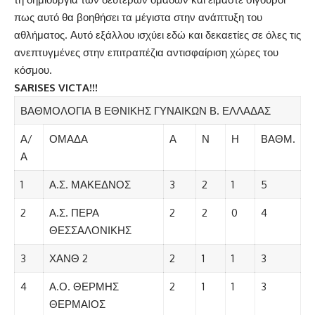
πως αυτό θα βοηθήσει τα μέγιστα στην ανάπτυξη του
αθλήματος. Αυτό εξάλλου ισχύει εδώ και δεκαετίες σε όλες τις
ανεπτυγμένες στην επιτραπέζια αντισφαίριση χώρες του
κόσμου.
SARISES VICTA!!!
ΒΑΘΜΟΛΟΓΙΑ Β ΕΘΝΙΚΗΣ ΓΥΝΑΙΚΩΝ Β. ΕΛΛΑΔΑΣ
Α/
ΟΜΑΔΑ
Α
Ν
Η
ΒΑΘΜ.
Α
1
Α.Σ. ΜΑΚΕΔΝΟΣ
3
2
1
5
2
Α.Σ. ΠΕΡΑ
2
2
0
4
ΘΕΣΣΑΛΟΝΙΚΗΣ
3
ΧΑΝΘ 2
2
1
1
3
4
Α.Ο. ΘΕΡΜΗΣ
2
1
1
3
ΘΕΡΜΑΙΟΣ