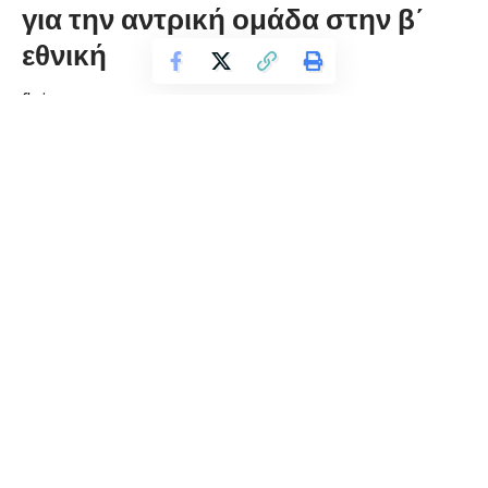
για την αντρική ομάδα στην β΄
εθνική
florinapress.gr
Τρίτη 15 Οκτωβρίου, 2024 10:30
Με δύο νίκες και μία ήττα ξεκίνησε τις υποχρεώσεις της η
αντρική ομάδα της Φλώρινας στην Β΄ Εθνική Β. Ελλάδας