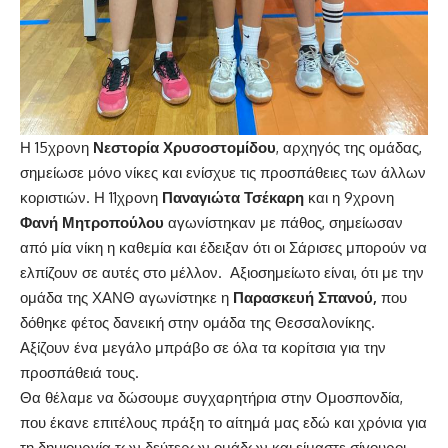
Η 15χρονη
Νεστορία Χρυσοστομίδου
, αρχηγός της ομάδας,
σημείωσε μόνο νίκες και ενίσχυε τις προσπάθειες των άλλων
κοριστιών. Η 11χρονη
Παναγιώτα Τσέκαρη
και η 9χρονη
Φανή Μητροπούλου
αγωνίστηκαν με πάθος, σημείωσαν
από μία νίκη η καθεμία και έδειξαν ότι οι Σάρισες μπορούν να
ελπίζουν σε αυτές στο μέλλον. Αξιοσημείωτο είναι, ότι με την
ομάδα της ΧΑΝΘ αγωνίστηκε η
Παρασκευή Σπανού,
που
δόθηκε φέτος δανεική στην ομάδα της Θεσσαλονίκης.
Αξίζουν ένα μεγάλο μπράβο σε όλα τα κορίτσια για την
προσπάθειά τους.
Θα θέλαμε να δώσουμε συγχαρητήρια στην Ομοσπονδία,
που έκανε επιτέλους πράξη το αίτημά μας εδώ και χρόνια για
τη δημιουργία των δεύτερων ομάδων και είμαστε σίγουροι