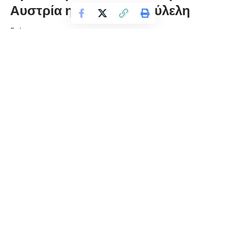
Αυστρία η Κατερίνα Μούλελη
florinapress.gr
Τετάρτη 3 Μαΐου, 2023 22:08