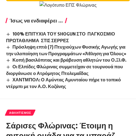
Ίσως να ενδιαφέρει ...
100% ΕΠΙΤΥΧΙΑ ΤΟΥ SHOGUN ΣΤΟ ΠΑΓΚΟΣΜΙΟ
ΠΡΩΤΑΘΛΗΜΑ ΣΤΙΣ ΣΕΡΡΕΣ
Πρόσληψη επτά (7) Πτυχιούχων Φυσικής Αγωγής για
την υλοποίηση των Προγραμμάτων «Άθληση για Όλους»
Κοπή βασιλόπιτας και βράβευση αθλητών του Ο.ΞΙ.Φ.
Οι Ελπίδες Φλώρινας συμμετείχαν σε τουρνουά που
διοργάνωσε ο Ατρόμητος Πτολεμαΐδας
ΧΑΝΤΜΠΟΛ: Ο Αμύντας Αμυνταίου πήρε το τοπικό
ντέρμπι με τον Α.Ο. Κοζάνης
ΑΘΛΗΤΙΣΜΌΣ
Σάρισες Φλώρινας: Έτοιμη η
αντρική ομάδα για τα μπαράζ