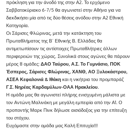
πρόκληση για την άνοδό της στην Α2. Το ερχόμενο
Σαββατοκύριακο 6-7/5 θα αγωνιστεί στην Αθήνα για να
διεκδικήσει μία από τις δύο θέσεις ανόδου στην Α2 Εθνική
Κατηγορία.
Οι Σάρισες Φλώρινας, μετά την κατάκτηση του
Πρωταθλήματος της Β΄ Εθνικής Β. Ελλάδας θα
αντιμετωπίσουν τις αντίστοιχες Πρωταθλήτριες άλλων
περιφερειών της χώρας. Συνολικά στους αγώνες θα πάρουν
μέρος 8 ομάδες:
ΔΑΟ Ταύρου, Α.Σ. Το Γυμνάσιο, ΠΟΚ
Έσπερος, Σάρισες Φλώρινας, ΧΑΝΘ, ΑΟ Ξυλοκάστρου,
ΑΣΕΑ Κεφαλονιά & Ιθάκη
και η νικήτρια του προμπαράζ
Γ.Σ. Νηρέας Καρδαμύλων-ΟΑΑ Ηρακλείου.
Η ομάδα μας θα αγωνιστεί πλήρης ενισχυμένη μάλιστα με
τον Αντώνη Μαλινάκη με μεγάλη εμπειρία από την Α1. Ο
προποντής Μαρκ Πινκ δήλωσε αισιόδοξος για την επίτευξη
του στόχου.
Ευχόμαστε στην ομάδα μας Καλή Επιτυχία!!!