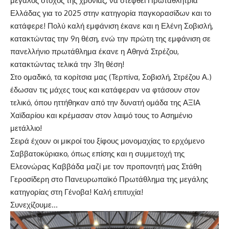
μεγάλος στόχος της χρονιάς, να στεφθεί Πρωταθλήτρια
Ελλάδας για το 2025 στην κατηγορία παγκορασίδων και το
κατάφερε! Πολύ καλή εμφάνιση έκανε και η Ελένη Σοβισλή,
κατακτώντας την 9η θέση, ενώ την πρώτη της εμφάνιση σε
πανελλήνιο πρωτάθλημα έκανε η Αθηνά Στρέζου,
κατακτώντας τελικά την 31η θέση!
Στο ομαδικό, τα κορίτσια μας (Τερπίνα, Σοβισλή, Στρέζου Α.)
έδωσαν τις μάχες τους και κατάφεραν να φτάσουν στον
τελικό, όπου ηττήθηκαν από την δυνατή ομάδα της ΑΞΙΑ
Χαϊδαρίου και κρέμασαν στον λαιμό τους το Ασημένιο
μετάλλιο!
Σειρά έχουν οι μικροί του ξίφους μονομαχίας το ερχόμενο
Σαββατοκύριακο, όπως επίσης και η συμμετοχή της
Ελεονώρας Καββάδα μαζί με τον προπονητή μας Στάθη
Γεροσίδερη στο Πανευρωπαϊκό Πρωτάθλημα της μεγάλης
κατηγορίας στη Γένοβα! Καλή επιτυχία!
Συνεχίζουμε…