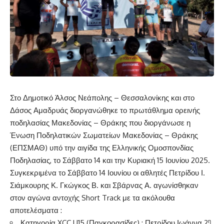
Στο Δημοτικό Άλσος Νεάπολης – Θεσσαλονίκης και στο
Δάσος Αμαδρυάς διοργανώθηκε το πρωτάθλημα ορεινής
ποδηλασίας Μακεδονίας – Θράκης που διοργάνωσε η
Ένωση Ποδηλατικών Σωματείων Μακεδονίας – Θράκης
(ΕΠΣΜΑΘ) υπό την αιγίδα της Ελληνικής Ομοσπονδίας
Ποδηλασίας, το Σάββατο 14 και την Κυριακή 15 Ιουνίου 2025.
Συγκεκριμένα το Σάββατο 14 Ιουνίου οι αθλητές Πετρίδου Ι.
Σιάμκουρης Κ. Γκώγκος Β. και Σβάρνας Α. αγωνίσθηκαν
στον αγώνα αντοχής Short Track με τα ακόλουθα
αποτελέσματα :
η
Κατηγορία XCC U15 (Παγκορασίδες) : Πετρίδου Ιωάννα 2