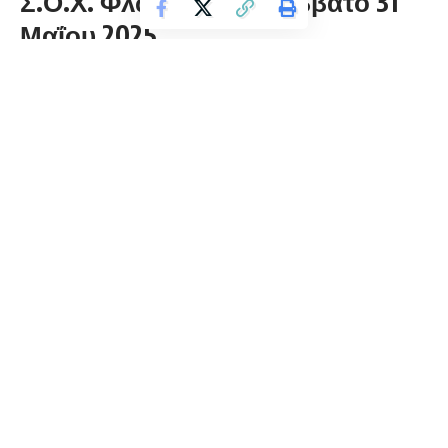
Σ.Ο.Χ. Φλώρινας το Σάββατο 31
Μαΐου 2025
florinapress.gr
Παρασκευή 6 Ιουνίου, 2025 21:24
ο