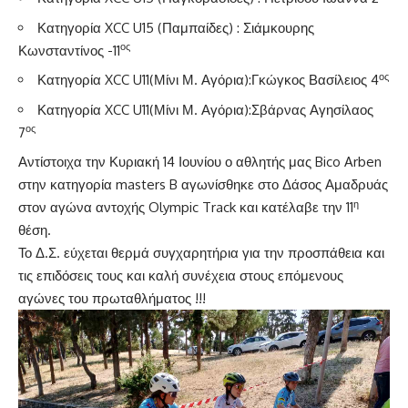
Κατηγορία XCC U15 (Παμπαίδες) : Σιάμκουρης
ος
Κωνσταντίνος -11
ος
Κατηγορία XCC U11(Μίνι Μ. Αγόρια):Γκώγκος Βασίλειος 4
Κατηγορία XCC U11(Μίνι Μ. Αγόρια):Σβάρνας Αγησίλαος
ος
7
Αντίστοιχα την Κυριακή 14 Ιουνίου ο αθλητής μας Bico Arben
στην κατηγορία masters B αγωνίσθηκε στο Δάσος Αμαδρυάς
η
στον αγώνα αντοχής Olympic Track και κατέλαβε την 11
θέση.
Το Δ.Σ. εύχεται θερμά συγχαρητήρια για την προσπάθεια και
τις επιδόσεις τους και καλή συνέχεια στους επόμενους
αγώνες του πρωταθλήματος !!!