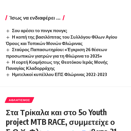
Ίσως να ενδιαφέρει ...
Σου αρέσει το πινγκ πονγκ;
Η κοπή της βασιλόπιτας του Συλλόγου Φίλων Αγίου
Όρους και Τοπικών Μονών Φλώρινας
Σταύρος Παπασωτηρίου: «Έγκριση 26 θέσεων
προσωπικών γιατρών για τη Φλώρινα το 2025»
Η εορτή Κοιμήσεως της Θεοτόκου Ιεράς Μονής
Παναγίας Κλαδορράχης
Ημιτελικοί κυπέλλου ΕΠΣ Φλώρινας 2022-2023
ΑΘΛΗΤΙΣΜΌΣ
Στα Τρίκαλα και στο 5ο Youth
project MTB RACE, συμμετείχε ο