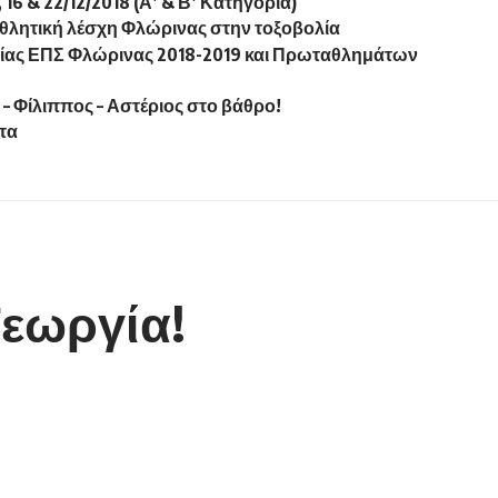
 & 22/12/2018 (Α’ & Β’ Κατηγορία)
 αθλητική λέσχη Φλώρινας στην τοξοβολία
ας ΕΠΣ Φλώρινας 2018-2019 και Πρωταθλημάτων
 – Φίλιππος – Αστέριος στο βάθρο!
έτα
Γεωργία!