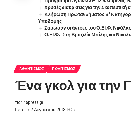
Πρόγραμμα Αγώνων ΕΠΣ Φλώρινας 15, 16
Χρυσές διακρίσεις για την Σκοπευτική
Κλήρωση Πρωταθλήματος Β’ Κατηγορί
Υποδομής
Σάρωσαν οι άντρες του Ο.ΞΙ.Φ. Νικόλας
Ο.ΞΙ.Φ.: Στη Βραζιλία Μπίλης και Νικολ
ΑΘΛΗΤΙΣΜΌΣ
ΠΟΛΙΤΙΣΜΌΣ
Ένα γκολ για την 
florinapress.gr
Πέμπτη 2 Αυγούστου, 2018 13:02