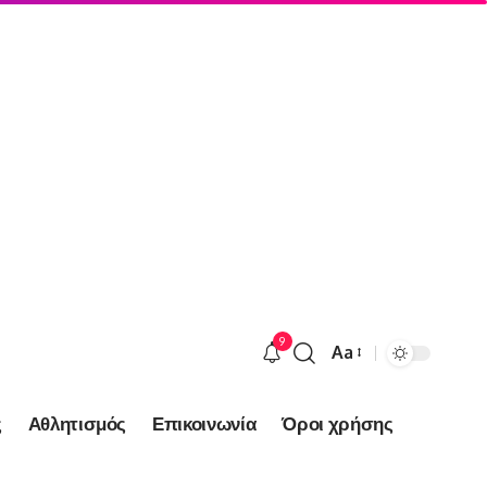
9
Aa
Font
Resizer
ς
Αθλητισμός
Επικοινωνία
Όροι χρήσης