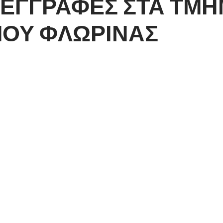
 ΕΓΓΡΑΦΕΣ ΣΤΑ ΤΜΗ
ΜΟΥ ΦΛΩΡΙΝΑΣ
ΑΤΑ ΤΕΝΙΣ ΤΗΣ ΛΕΣΧΗΣ ΠΟΛΙΤΙΣΜΟΥ ΦΛΩΡΙΝΑΣ
της ακαδημίας αντισφαίρισης της Λέσχης Πολιτισμού
 των κατηγοριών και ενηλίκων θα ξεκινήσουν από τις 15
χρονών…
νων.