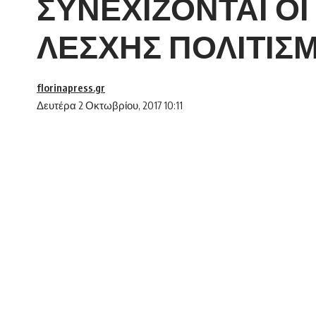
ΣΥΝΕΧΙΖΟΝΤΑΙ ΟΙ
ΛΕΣΧΗΣ ΠΟΛΙΤΙΣ
florinapress.gr
Δευτέρα 2 Οκτωβρίου, 2017 10:11
ΣΥΝΕΧΙΖΟΝΤΑΙ ΟΙ ΕΓΓΡΑΦΕΣ ΣΤΑ ΤΜΗΜ
Συνεχίζοντα οι εγγραφές σε όλα τα τμήματα 
SHARE
Φλώρινας. Καινούργια παιδικά τμήματα όλων
Οκτωβρίου .
Λειτουργούν:
Τμήματα mini τένις για παιδιά από 4 έως 7 
Τμήματα για παιδιά από 7 χρονών και πάνω.
Τμήματα ενηλίκων αρχαρίων και προχωρημέ