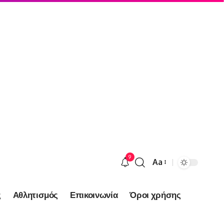
9
Aa
Font
Resizer
ς
Αθλητισμός
Επικοινωνία
Όροι χρήσης