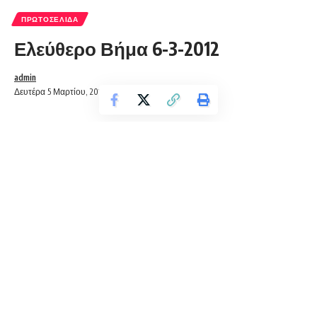
ΠΡΩΤΟΣΈΛΙΔΑ
Ελεύθερο Βήμα 6-3-2012
admin
Δευτέρα 5 Μαρτίου, 2012 19:56
ΠΡΩΤΟΣΕΛΙΔΟ 6-3-2012
Ίσως να ενδιαφέρει ...
ΕΛΕΥΘΕΡΟ ΒΗΜΑ ΤΗΣ ΦΛΩΡΙΝΑΣ 19/7/2013
πρωτοσέλιδο
Πρωτοσέλιδο 24/8/22
ΕΛΕΥΘΕΡΟ ΒΗΜΑ ΤΗΣ ΦΛΩΡΙΝΑΣ 30/3/2013
Πρωτοσέλιδο