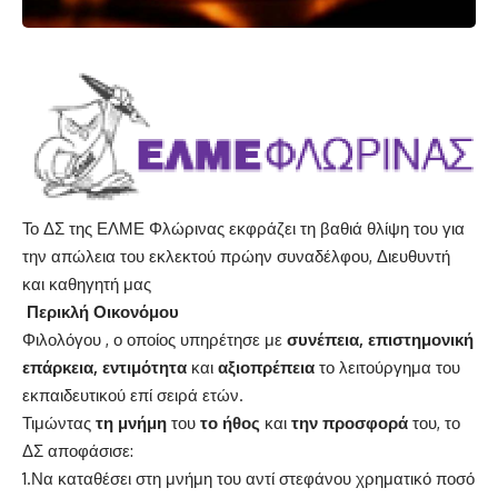
Το ΔΣ της ΕΛΜΕ Φλώρινας εκφράζει τη βαθιά θλίψη του για
την απώλεια του εκλεκτού πρώην συναδέλφου, Διευθυντή
και καθηγητή μας
Περικλή Οικονόμου
Φιλολόγου , ο οποίος υπηρέτησε με
συνέπεια, επιστημονική
επάρκεια, εντιμότητα
και
αξιοπρέπεια
το λειτούργημα του
εκπαιδευτικού επί σειρά ετών.
Τιμώντας
τη μνήμη
του
το ήθος
και
την προσφορά
του, το
ΔΣ αποφάσισε:
1.Να καταθέσει στη μνήμη του αντί στεφάνου χρηματικό ποσό