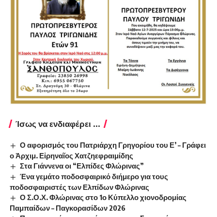
Ίσως να ενδιαφέρει ...
Ο αφορισμός του Πατριάρχη Γρηγορίου του Ε’ – Γράφει
ο Ἀρχιμ. Εἰρηναῖος Χατζηεφραιμίδης
Στα Γιάννενα οι “Ελπίδες Φλώρινας”
Ένα γεμάτο ποδοσφαιρικό διήμερο για τους
ποδοσφαιριστές των Ελπίδων Φλώρινας
Ο Σ.Ο.Χ. Φλώρινας στο 1ο Κύπελλο χιονοδρομίας
Παμπαίδων – Παγκορασίδων 2026