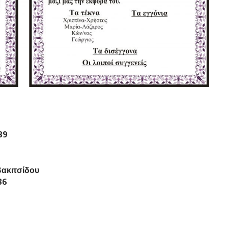
89
Βακιτσίδου
86