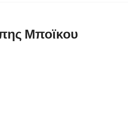
όπης Μποϊκου