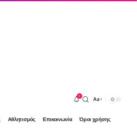
9
Aa
Font
Resizer
ς
Αθλητισμός
Επικοινωνία
Όροι χρήσης