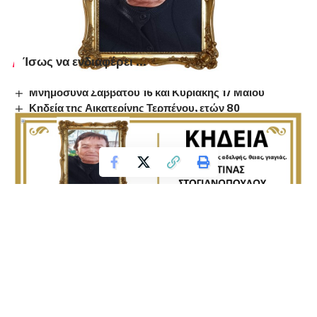
Ίσως να ενδιαφέρει ...
Μνημόσυνα Σαββάτου 16 και Κυριακής 17 Μαίου
Κηδεία της Αικατερίνης Τερπένου, ετών 80
Κηδεία του Δημητρίου Γιαννόπουλου, ετών 70
Κηδεία της Ελένης Θεοδωρίδου, ετών 91
Κηδεία του Βασιλείου Ιωαννίδη, ετών 62