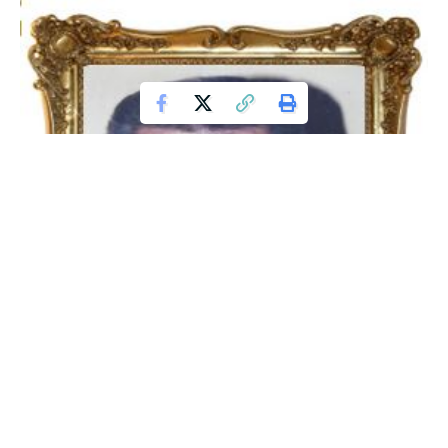
Ευχαριστήριο του Κέντρου Κοινωνικής Πρόνοιας
Περιφέρειας Δυτικής Μακεδονίας
Επίσκεψη του υφυπουργού Υγείας Δημήτρη
Βαρτζόπουλου στον Δήμο Πρεσπών
Κηδεία του Σταύρου Σταμπουλτζή, ετών 91