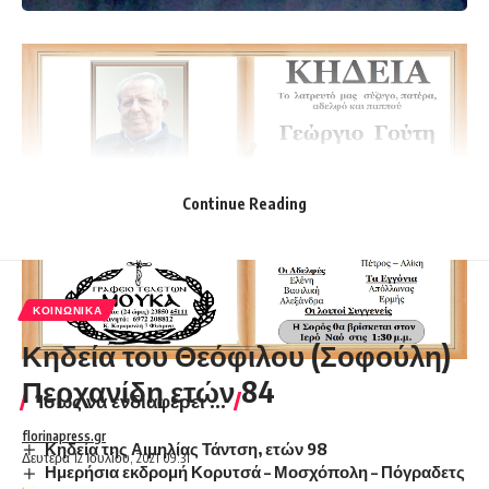
Continue Reading
ΚΟΙΝΩΝΙΚΆ
Κηδεία του Θεόφιλου (Σοφούλη)
Περχανίδη ετών 84
Ίσως να ενδιαφέρει ...
florinapress.gr
Κηδεία της Αιμηλίας Τάντση, ετών 98
Δευτέρα 12 Ιουλίου, 2021 09:31
Ημερήσια εκδρομή Κορυτσά – Μοσχόπολη – Πόγραδετς