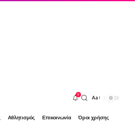
9
Aa
Font
Resizer
ς
Αθλητισμός
Επικοινωνία
Όροι χρήσης