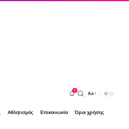
9
Aa
Font
Resizer
ς
Αθλητισμός
Επικοινωνία
Όροι χρήσης