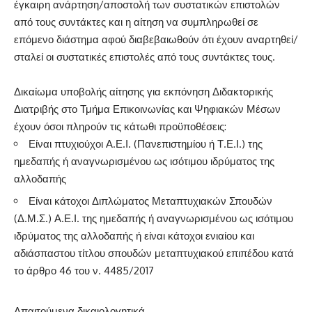
έγκαιρη ανάρτηση/αποστολή των συστατικών επιστολών
από τους συντάκτες και η αίτηση να συμπληρωθεί σε
επόμενο διάστημα αφού διαβεβαιωθούν ότι έχουν αναρτηθεί/
σταλεί οι συστατικές επιστολές από τους συντάκτες τους.
Δικαίωμα υποβολής αίτησης για εκπόνηση Διδακτορικής
Διατριβής στο Τμήμα Επικοινωνίας και Ψηφιακών Μέσων
έχουν όσοι πληρούν τις κάτωθι προϋποθέσεις:
Είναι πτυχιούχοι Α.Ε.Ι. (Πανεπιστημίου ή Τ.Ε.Ι.) της
ημεδαπής ή αναγνωρισμένου ως ισότιμου ιδρύματος της
αλλοδαπής
Είναι κάτοχοι Διπλώματος Μεταπτυχιακών Σπουδών
(Δ.Μ.Σ.) Α.Ε.Ι. της ημεδαπής ή αναγνωρισμένου ως ισότιμου
ιδρύματος της αλλοδαπής ή είναι κάτοχοι ενιαίου και
αδιάσπαστου τίτλου σπουδών μεταπτυχιακού επιπέδου κατά
το άρθρο 46 του ν. 4485/2017
Απαιτούμενα δικαιολογητικά