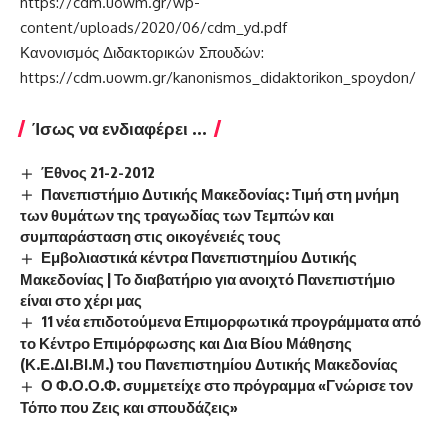
https://cdm.uowm.gr/wp-
content/uploads/2020/06/cdm_yd.pdf
Κανονισμός Διδακτορικών Σπουδών:
https://cdm.uowm.gr/kanonismos_didaktorikon_spoydon/
Ίσως να ενδιαφέρει ...
Έθνος 21-2-2012
Πανεπιστήμιο Δυτικής Μακεδονίας: Τιμή στη μνήμη
των θυμάτων της τραγωδίας των Τεμπών και
συμπαράσταση στις οικογένειές τους
Εμβολιαστικά κέντρα Πανεπιστημίου Δυτικής
Μακεδονίας | Το διαβατήριο για ανοιχτό Πανεπιστήμιο
είναι στο χέρι μας
11 νέα επιδοτούμενα Επιμορφωτικά προγράμματα από
το Κέντρο Επιμόρφωσης και Δια Βίου Μάθησης
(Κ.Ε.ΔΙ.ΒΙ.Μ.) του Πανεπιστημίου Δυτικής Μακεδονίας
Ο Φ.Ο.Ο.Φ. συμμετείχε στο πρόγραμμα «Γνώρισε τον
Τόπο που Ζεις και σπουδάζεις»