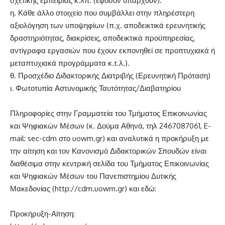
σχετικής εμπειρίας κ.λπ. (εφόσον υπάρχουν).
η. Κάθε άλλο στοιχείο που συμβάλλει στην πληρέστερη
αξιολόγηση των υποψηφίων (π.χ. αποδεικτικά ερευνητικής
δραστηριότητας, διακρίσεις, αποδεικτικά προϋπηρεσίας,
αντίγραφα εργασιών που έχουν εκπονηθεί σε προπτυχιακά ή
μεταπτυχιακά προγράμματα κ.τ.λ.).
θ. Προσχέδιο Διδακτορικής Διατριβής (Ερευνητική Πρόταση)
ι. Φωτοτυπία Αστυνομικής Ταυτότητας/Διαβατηρίου
Πληροφορίες στην Γραμματεία του Τμήματος Επικοινωνίας
και Ψηφιακών Μέσων (κ. Δούμα Αθηνά, τηλ 2467087061, E-
mail:
sec-cdm στο uowm.gr
) και αναλυτικά η προκήρυξη με
την αίτηση και τον Κανονισμό Διδακτορικών Σπουδών είναι
διαθέσιμα στην κεντρική σελίδα του Τμήματος Επικοινωνίας
και Ψηφιακών Μέσων του Πανεπιστημίου Δυτικής
Μακεδονίας (
http://cdm.uowm.gr
) και εδώ:
Προκήρυξη-Αίτηση: