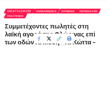
UNCATEGORIZED
ΑΝΑΚΟΙΝΏΣΕΙΣ
ΚΟΙΝΩΝΊΑ
ΠΕΡΙΒΆΛΛΟΝ
ΠΟΛΙΤΙΣΜΌΣ
Συμμετέχοντες πωλητές στη
λαϊκή αγορά της Φλώρινας επί
των οδών Λ. Μόδη – Κ. Κώττα –
Ταγμ. Σωτηρίου και Αμύντα
florinapress.gr
Τρίτη 9 Ιουνίου, 2020 12:31