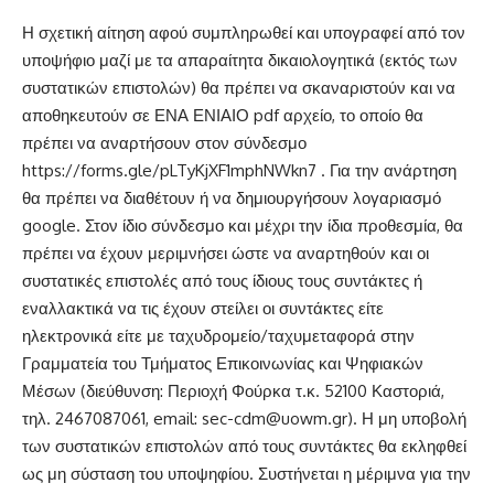
Η σχετική αίτηση αφού συμπληρωθεί και υπογραφεί από τον
υποψήφιο μαζί με τα απαραίτητα δικαιολογητικά (εκτός των
συστατικών επιστολών) θα πρέπει να σκαναριστούν και να
αποθηκευτούν σε ΕΝΑ ΕΝΙΑΙΟ pdf αρχείο, το οποίο θα
πρέπει να αναρτήσουν στον σύνδεσμο
https://forms.gle/pLTyKjXF1mphNWkn7
. Για την ανάρτηση
θα πρέπει να διαθέτουν ή να δημιουργήσουν λογαριασμό
google. Στον ίδιο σύνδεσμο και μέχρι την ίδια προθεσμία, θα
πρέπει να έχουν μεριμνήσει ώστε να αναρτηθούν και οι
συστατικές επιστολές από τους ίδιους τους συντάκτες ή
εναλλακτικά να τις έχουν στείλει οι συντάκτες είτε
ηλεκτρονικά είτε με ταχυδρομείο/ταχυμεταφορά στην
Γραμματεία του Τμήματος Επικοινωνίας και Ψηφιακών
Μέσων (διεύθυνση: Περιοχή Φούρκα τ.κ. 52100 Καστοριά,
τηλ. 2467087061, email:
sec-cdm@uowm.gr
). Η μη υποβολή
των συστατικών επιστολών από τους συντάκτες θα εκληφθεί
ως μη σύσταση του υποψηφίου. Συστήνεται η μέριμνα για την